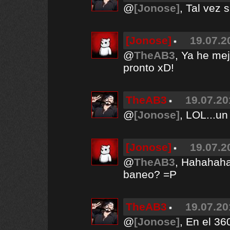
@
[Jonose]
, Tal vez si
[Jonose]
19.07.2
@
TheAB3
, Ya he me
pronto xD!
TheAB3
19.07.20
@
[Jonose]
, LOL...un
[Jonose]
19.07.2
@
TheAB3
, Hahahaha
baneo? =P
TheAB3
19.07.20
@
[Jonose]
, En el 36