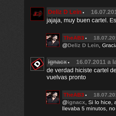
Deliz D Lein
16.07.20
jajaja, muy buen cartel. Es
TheAB3
18.07.20
@
Deliz D Lein
, Graci
ignacx
16.07.2011 a l
de verdad hiciste cartel d
vuelvas pronto
TheAB3
18.07.20
@
ignacx
, Si lo hice
llevaba 5 minutos, no