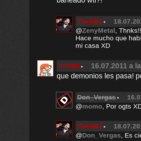
baneado wtf?!
TheAB3
18.07.20
@
ZenyMetal
, Thnks!
Hace mucho que habí
mi casa XD
momo
16.07.2011 a l
que demonios les pasa! p
Don_Vergas
16.0
@
momo
, Por ogts X
TheAB3
18.07.20
@
Don_Vergas
, Es ci