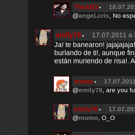
TheAB3
18.07.20
@
angeLcris
, No esp
emily78
17.07.2011 a 
Ja! te banearon! jajajaja
burlando de ti!, aunque fi
están muriendo de risa!. A
momo
17.07.2011
@
emily78
, are you f
emily78
17.07.20
@
momo
, O_O