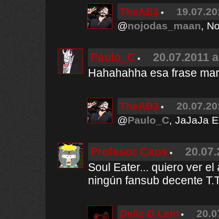
TheAB3
19.07.20
@
nojodas_maan
, N
Paulo_C
20.07.2011 a
Hahahahha esa frase mar
TheAB3
20.07.20
@
Paulo_C
, JaJaJa 
Profesor Caos
20.07.
Soul Eater... quiero ver e
ningún fansub decente T.
Deliz D Lein
20.0