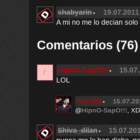
shabyarin
19.07.2011
A mi no me lo decian solo
Comentarios (76)
HipnO-SapO!!!
15.07.
LOL
TheAB3
15.07.20
@
HipnO-SapO!!!
, XD
Shiva_dilan
15.07.201