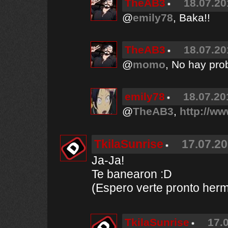
TheAB3
18.07.20
@
emily78
, Baka!!
TheAB3
18.07.20
@
momo
, No hay pro
emily78
18.07.20
@
TheAB3
,
http://ww
TkilaSunrise
17.07.20
Ja-Ja!
Te banearon :D
(Espero verte pronto her
TkilaSunrise
17.