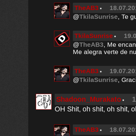
TheAB3
18.07.20
@
TkilaSunrise
, Te g
TkilaSunrise
19.
@
TheAB3
, Me encan
Me alegra verte de 
TheAB3
19.07.20
@
TkilaSunrise
, Grac
Shadoon_Murakato
1
OH Shit, oh shit, oh shit, o
TheAB3
18.07.20