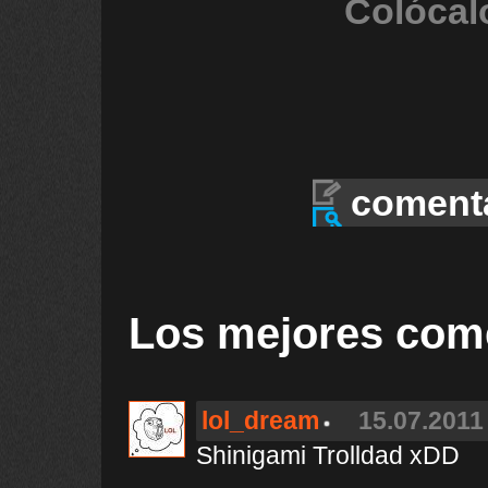
Colócal
coment
Los mejores com
lol_dream
15.07.2011 
Shinigami Trolldad xDD