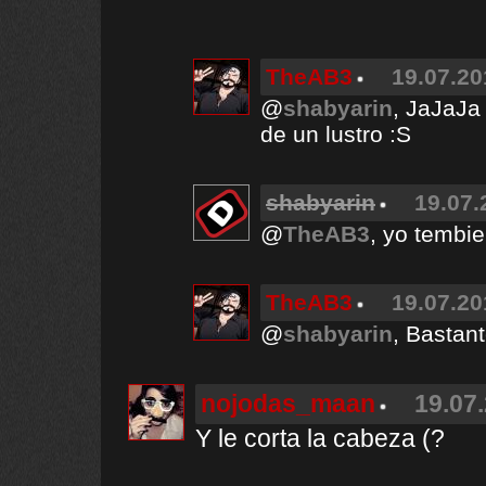
TheAB3
19.07.20
@
shabyarin
, JaJaJa
de un lustro :S
shabyarin
19.07.
@
TheAB3
, yo tembie
TheAB3
19.07.20
@
shabyarin
, Bastant
nojodas_maan
19.07.
Y le corta la cabeza (?