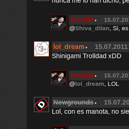
nunca me lo han dicho, pe
TheAB3
15.07.20
@
Shiva_dilan
, Si, e
lol_dream
15.07.2011 
Shinigami Trolldad xDD
TheAB3
15.07.20
@
lol_dream
, LOL
Newgrounds
15.07.20
Lol, con es manota, no s