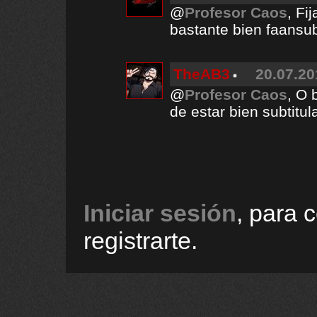
@
Profesor Caos
, Fi
bastante bien faansu
TheAB3
20.07.20
@
Profesor Caos
, O 
de estar bien subtitul
Iniciar sesión
, para 
registrarte.