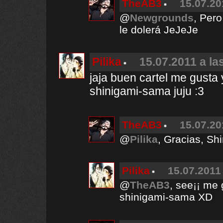
TheAB3
15.07.20
@
Newgrounds
, Pero
le dolerá JeJeJe
Pilika
15.07.2011 a la
jaja buen cartel me gust
shinigami-sama juju :3
TheAB3
15.07.20
@
Pilika
, Gracias, Sh
Pilika
15.07.2011 
@
TheAB3
, see¡¡ me
shinigami-sama XD