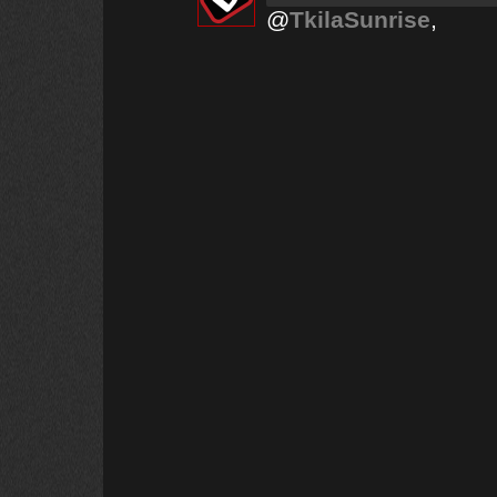
@
TkilaSunrise
,