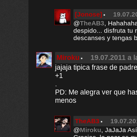
[Jonose]
19.07.2
@
TheAB3
, Hahahaha
despido... disfruta t
descanses y tengas 
Miroku
19.07.2011 a l
jajaja tipica frase de pa
+1
.
PD: Me alegra ver que ha
menos
TheAB3
19.07.20
@
Miroku
, JaJaJa Así