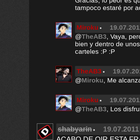
Gracias, lo peor es qu
tampoco estaré por a
Miroku
19.07.201
@
TheAB3
, Vaya, pe
bien y dentro de uno
carteles :P :P
TheAB3
19.07.20
@
Miroku
, Me alcanz
Miroku
19.07.201
@
TheAB3
, Los disf
shabyarin
19.07.2011
ACABO DE OIR ESTA F