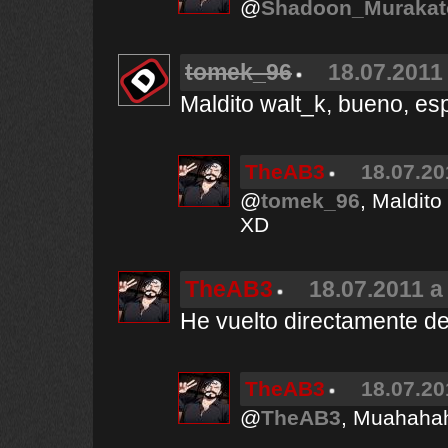
@
Shadoon_Murakat
tomek_96
18.07.2011 
Maldito walt_k, bueno, es
TheAB3
18.07.20
@
tomek_96
, Maldito
XD
TheAB3
18.07.2011 a
He vuelto directamente de
TheAB3
18.07.20
@
TheAB3
, Muahaha