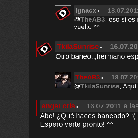
ignacx
18.07.201
@
TheAB3
, eso si es
vuelto ^^
TkilaSunrise
16.07.20
Otro baneo,,,hermano espe
TheAB3
18.07.20
@
TkilaSunrise
, Aquí
angeLcris
16.07.2011 a la
Abe! ¿Qué haces baneado? :(
Espero verte pronto! ^^