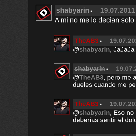
shabyarin
19.07.2011
A mi no me lo decian solo
TheAB3
19.07.20
@
shabyarin
, JaJaJa
shabyarin
19.07.
@
TheAB3
, pero me 
dueles cuando me pe
TheAB3
19.07.20
@
shabyarin
, Eso no
deberías sentir el dol