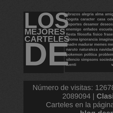
LOS
abrazos
alegria
alma
ami
bogota
caracter
casa
cel
deportes
desamor
deseos
MEJORES
enemigo
enfados
escuela
fiesta
filosofia
fisico
frase
CARTELES
DE
idioma
ignorancia
imagina
madre
madurar
memes
me
naruto
naturaleza
navidad
pokemon
politica
proble
silencio
simpsons
socied
tuenti
Número de visitas: 1267
2089094 |
Clas
Carteles en la págin