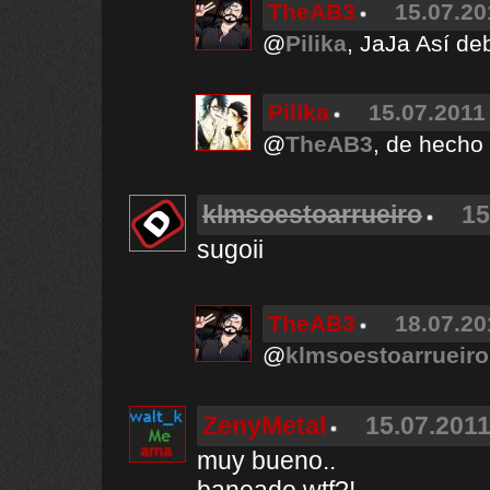
TheAB3
15.07.20
@
Pilika
, JaJa Así de
Pilika
15.07.2011 
@
TheAB3
, de hecho
klmsoestoarrueiro
15
sugoii
TheAB3
18.07.20
@
klmsoestoarrueiro
ZenyMetal
15.07.2011
muy bueno..