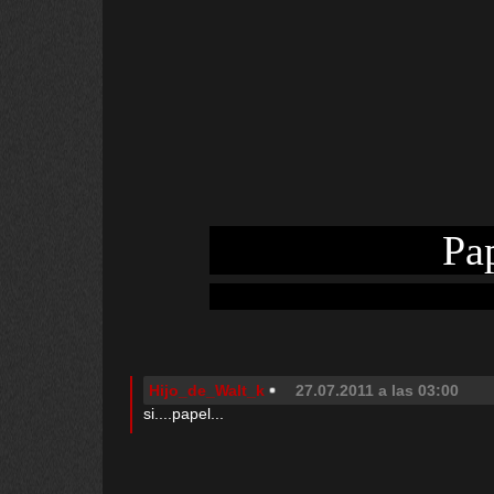
Pap
Hijo_de_Walt_k
27.07.2011 a las 03:00
si....papel...