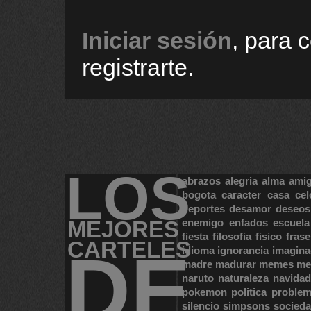
Iniciar sesión
, para 
registrarte.
LOS
abrazos
alegria
alma
ami
bogota
caracter
casa
cel
deportes
desamor
deseos
MEJORES
enemigo
enfados
escuela
fiesta
filosofia
fisico
frase
CARTELES
DE
idioma
ignorancia
imagina
madre
madurar
memes
me
naruto
naturaleza
navidad
pokemon
politica
proble
silencio
simpsons
socied