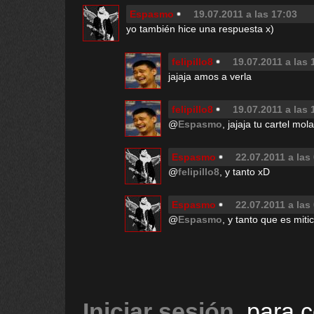
Espasmo
19.07.2011 a las 17:03
yo también hice una respuesta x)
felipillo8
19.07.2011 a las 
jajaja amos a verla
felipillo8
19.07.2011 a las 
@
Espasmo
, jajaja tu cartel mo
Espasmo
22.07.2011 a las
@
felipillo8
, y tanto xD
Espasmo
22.07.2011 a las
@
Espasmo
, y tanto que es mit
Iniciar sesión
, para 