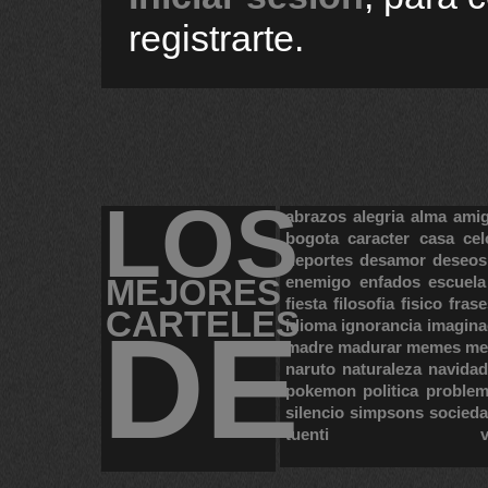
registrarte.
LOS
abrazos
alegria
alma
ami
bogota
caracter
casa
cel
deportes
desamor
deseos
MEJORES
enemigo
enfados
escuela
fiesta
filosofia
fisico
frase
CARTELES
DE
idioma
ignorancia
imagina
madre
madurar
memes
me
naruto
naturaleza
navidad
pokemon
politica
proble
silencio
simpsons
socied
tuenti