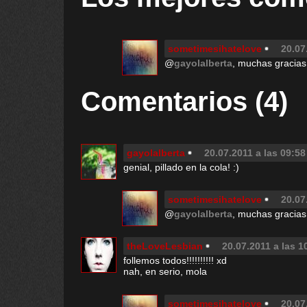
sometimesihatelove
20.07
@
gayolalberta
, muchas gracias
Comentarios (4)
gayolalberta
20.07.2011 a las 09:58
genial, pillado en la cola! :)
sometimesihatelove
20.07
@
gayolalberta
, muchas gracias
theLoveLesbian
20.07.2011 a las 1
follemos todos!!!!!!!!!! xd
nah, en serio, mola
sometimesihatelove
20.07