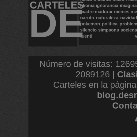
CARTELES
DE
idioma
ignorancia
imagina
madre
madurar
memes
me
naruto
naturaleza
navidad
pokemon
politica
proble
silencio
simpsons
socied
tuenti
Número de visitas: 1269
2089126 |
Clas
Carteles en la página
blog.des
Conta