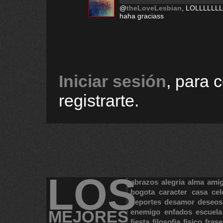
@
theLoveLesbian
, LOLLLLLLL
haha graciass
Iniciar sesión
, para 
registrarte.
LOS
abrazos
alegria
alma
ami
bogota
caracter
casa
cel
deportes
desamor
deseos
MEJORES
enemigo
enfados
escuela
fiesta
filosofia
fisico
frase