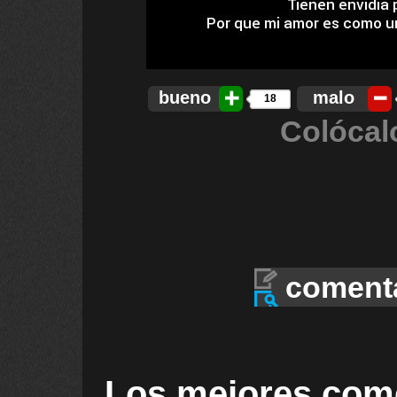
bueno
malo
18
Colócal
coment
Los mejores com