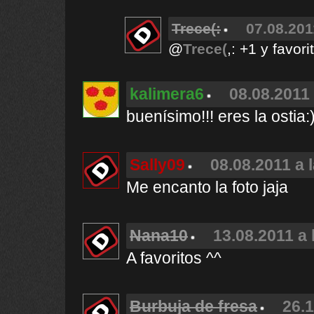
Trece(:
07.08.201
@
Trece(
,: +1 y favori
kalimera6
08.08.2011 
buenísimo!!! eres la ostia:
Sally09
08.08.2011 a 
Me encanto la foto jaja
Nana10
13.08.2011 a 
A favoritos ^^
Burbuja de fresa
26.1