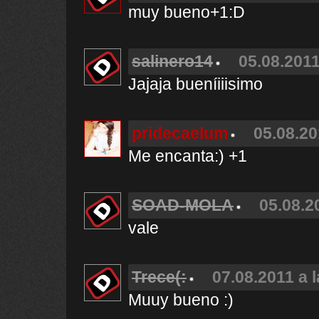
muy bueno+1:D
salinero14
05.08.2011
Jajaja bueníiiisimo
pridecaelum
05.08.20
Me encanta:) +1
SOAD-MOLA
05.08.2
vale
Trece(:
07.08.2011 a 
Muuy bueno :)