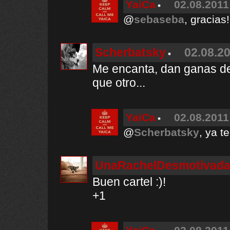
YaiCa
02.08.2011
@
sebaseba
, gracias!
Scherbatsky
02.08.20
Me encanta, dan ganas de
que otro...
YaiCa
02.08.2011
@
Scherbatsky
, ya t
UnaRachelDesmotivad
Buen cartel :)!
+1