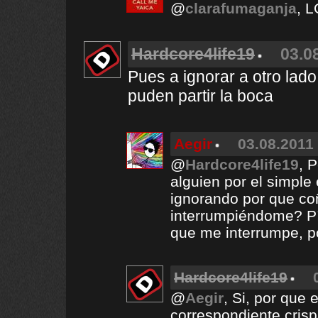
@
clarafumaganja
, 
Hardcore4life19
03.0
Pues a ignorar a otro lado
puden partir la boca
Aegir
03.08.2011 
@
Hardcore4life19
, 
alguien por el simple
ignorando por que c
interrumpiéndome? Pír
que me interrumpe, p
Hardcore4life19
@
Aegir
, Si, por que 
correspondiente cris