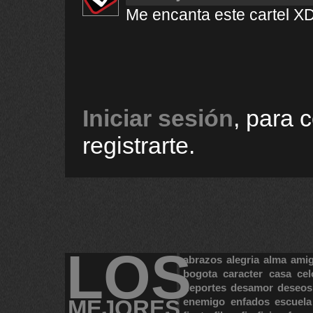
Me encanta este cartel X
Iniciar sesión
, para 
registrarte.
LOS
abrazos
alegria
alma
ami
bogota
caracter
casa
cel
deportes
desamor
deseos
MEJORES
enemigo
enfados
escuela