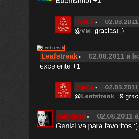
Buenisimo! +1
YaiCa
02.08.2011
@
VM
, gracias! ;)
Leafstreak
02.08.2011 a l
excelente +1
YaiCa
02.08.2011
@
Leafstreak
, :9 grac
lailoland
02.08.2011 a
Genial va para favoritos :)