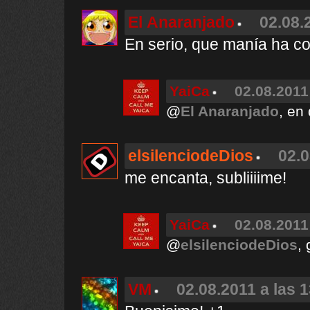
El Anaranjado
02.08.
En serio, que manía ha co
YaiCa
02.08.2011
@
El Anaranjado
, en
elsilenciodeDios
02.0
me encanta, subliiiime!
YaiCa
02.08.2011
@
elsilenciodeDios
, 
VM
02.08.2011 a las 