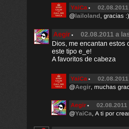
YaiCa
02.08.2011
@
lailoland
, gracias :
Aegir
02.08.2011 a la
Dios, me encantan estos 
este tipo e_e!
A favoritos de cabeza
YaiCa
02.08.2011
@
Aegir
, muchas grac
Aegir
02.08.2011 
@
YaiCa
, A ti por crea