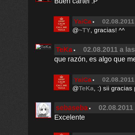
Buen cartel :P
YaiCa
02.08.2011
@
~TY
, gracias! ^^
TeKa
02.08.2011 a la
que razón, es algo que 
YaiCa
02.08.2011
@
TeKa
, :) sii gracia
sebaseba
02.08.2011 
Excelente