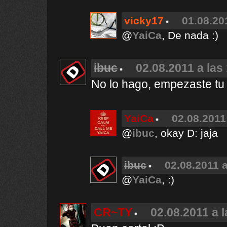
vicky17
01.08.20
@
YaiCa
, De nada :)
ibuc
02.08.2011 a las
No lo hago, empezaste tu
YaiCa
02.08.2011
@
ibuc
, okay D: jaja
ibuc
02.08.2011 a
@
YaiCa
, :)
CR~TY
02.08.2011 a l