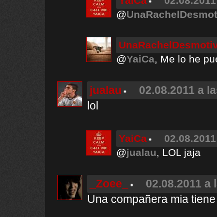
YaiCa
02.08.2011
@
UnaRachelDesmot
UnaRachelDesmoti
@
YaiCa
, Me lo he pu
jualau
02.08.2011 a l
lol
YaiCa
02.08.2011
@
jualau
, LOL jaja
_Zoee_
02.08.2011 a 
Una compañera mia tiene 