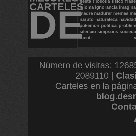
fiesta
filosofia
fisico
frase
CARTELES
DE
idioma
ignorancia
imagina
madre
madurar
memes
me
naruto
naturaleza
navidad
pokemon
politica
proble
silencio
simpsons
socied
tuenti
Número de visitas: 1268
2089110 |
Clas
Carteles en la págin
blog.des
Conta