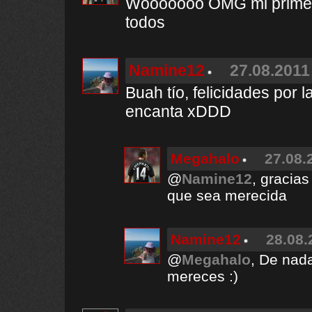
Wooooooo OMG mi primer 
todos
Namine12
27.08.2011
Buah tío, felicidades por 
encanta xDDD
Megahalo
27.08.
@
Namine12
, gracia
que sea merecida
Namine12
28.08.
@
Megahalo
, De nada
mereces :)