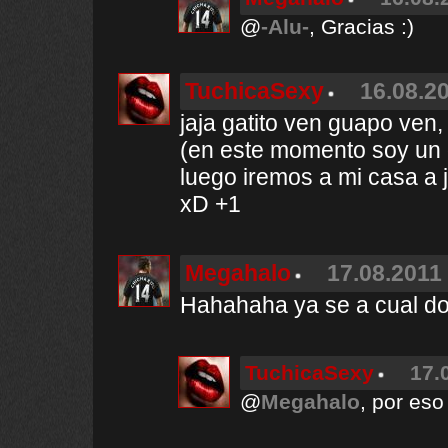
@
-Alu-
, Gracias :)
TuchicaSexy
16.08.20
jaja gatito ven guapo ven,
(en este momento soy un 
luego iremos a mi casa a j
xD +1
Megahalo
17.08.2011 
Hahahaha ya se a cual do
TuchicaSexy
17.
@
Megahalo
, por eso