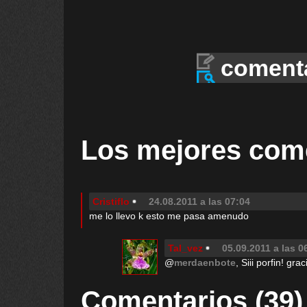
coment
Los mejores com
Cristiflo
24.08.2011 a las 07:04
me lo llevo k esto me pasa amenudo
Tal_vez
05.09.2011 a las 0
@
merdaenbote
, Siii porfin! gr
Comentarios (39)