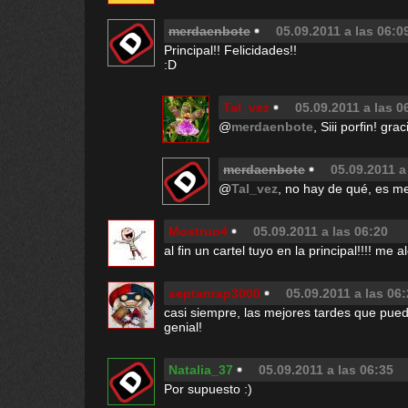
merdaenbote
05.09.2011 a las 06:0
Principal!! Felicidades!!
:D
Tal_vez
05.09.2011 a las 0
@
merdaenbote
, Siii porfin! gr
merdaenbote
05.09.2011 a
@
Tal_vez
, no hay de qué, es me
Mostruo4
05.09.2011 a las 06:20
al fin un cartel tuyo en la principal!!!! me a
septanrap3000
05.09.2011 a las 06
casi siempre, las mejores tardes que pued
genial!
Natalia_37
05.09.2011 a las 06:35
Por supuesto :)