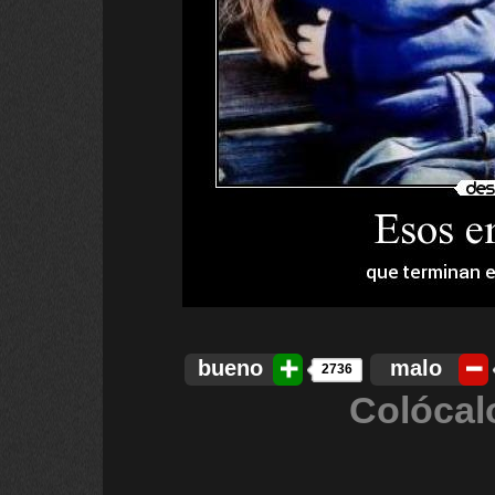
bueno
malo
2736
Colócal