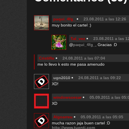
paqui_4fg_
23.08.2011 a las 12:26
muy bonito el cartel :)
Tal_vez
23.08.2011 a las 1
@
paqui_4fg_
, Gracias :D
Cristiflo
24.08.2011 a las 07:04
me lo llevo k esto me pasa amenudo
ugn2010
24.08.2011 a las 09:22
XD!
windowscesar
05.09.2011 a las 05:
XD
Algoarreu
05.09.2011 a las 05:05
mucha razon jaja buen cartel :D
http://www.tuenti.com