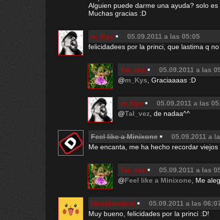
Alguien puede darme una ayuda? solo es u
Muchas gracias :D
m_Kys
05.09.2011 a las 05:05
felicidadees por la princi, que lastima q n
Tal_vez
05.09.2011 a las 0
@
m_Kys
, Graciaaaas :D
m_Kys
05.09.2011 a las 05
@
Tal_vez
, de nadaa^^
Feel like a Minixone
05.09.2011 a l
Me encanta, me ha hecho recordar viejos 
Tal_vez
05.09.2011 a las 0
@
Feel like a Minixone
, Me ale
OneDirection
05.09.2011 a las 06:0
Muy bueno, felicidades por la princi :D!