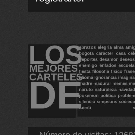
LOS
abrazos
alegria
alma
ami
bogota
caracter
casa
cel
deportes
desamor
deseos
MEJORES
enemigo
enfados
escuela
fiesta
filosofia
fisico
frase
CARTELES
DE
idioma
ignorancia
imagina
madre
madurar
memes
me
naruto
naturaleza
navidad
pokemon
politica
proble
silencio
simpsons
socied
tuenti
Número de visitas: 1268