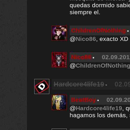
quedas dormido sabie
siempre el.
ChildrenOfNothing
@
Nico86
, exacto XD
Nico86
02.09.201
@
ChildrenOfNothin
Hardcore4life19
02.0
BeatBoy
02.09.20
@
Hardcore4life19
, 
hagamos los demás, s