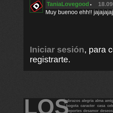
TaniaLovegood
18.09
Muy buenoo ehh!! jajajajaj
Iniciar sesión
, para 
registrarte.
LOS
abrazos
alegria
alma
ami
bogota
caracter
casa
cel
deportes
desamor
deseos