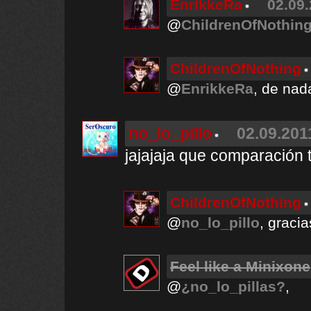
EnrikkeRa
02.09.
@
ChildrenOfNothin
ChildrenOfNothing
@
EnrikkeRa
, de nad
no_lo_pillo
02.09.201
jajajaja que comparación t
ChildrenOfNothing
@
no_lo_pillo
, gracia
Feel like a Minixone
@
¿no_lo_pillas?
,