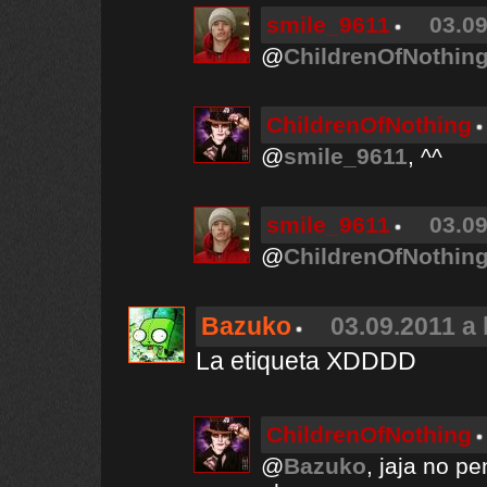
smile_9611
03.09
@
ChildrenOfNothin
ChildrenOfNothing
@
smile_9611
, ^^
smile_9611
03.09
@
ChildrenOfNothin
Bazuko
03.09.2011 a 
La etiqueta XDDDD
ChildrenOfNothing
@
Bazuko
, jaja no pe