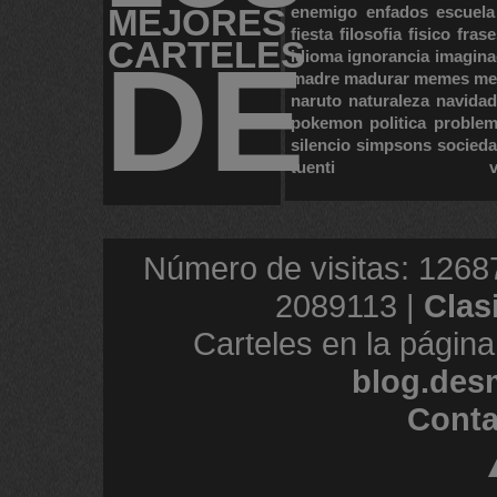
MEJORES
enemigo
enfados
escuela
fiesta
filosofia
fisico
frase
CARTELES
DE
idioma
ignorancia
imagina
madre
madurar
memes
me
naruto
naturaleza
navidad
pokemon
politica
proble
silencio
simpsons
socied
tuenti
Número de visitas: 1268
2089113 |
Clas
Carteles en la página
blog.des
Conta