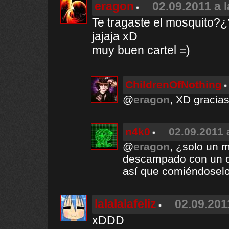
eragon
02.09.2011 a 
Te tragaste el mosquito?
jajaja xD
muy buen cartel =)
ChildrenOfNothing
@
eragon
, XD gracias
n4k0
02.09.2011 
@
eragon
, ¿solo un m
descampado con un cer
así que comiéndoselo
lalalalafeliz
02.09.201
xDDD