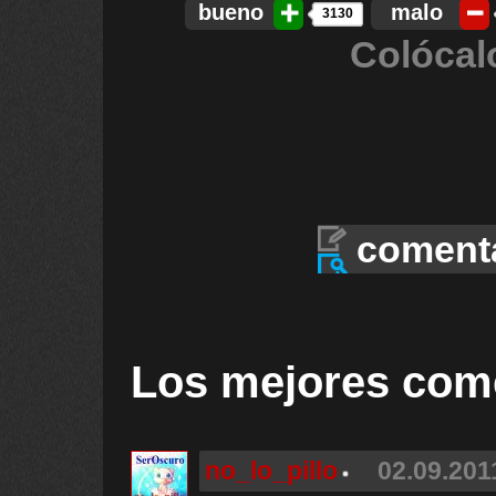
bueno
malo
3130
Colócal
coment
Los mejores com
no_lo_pillo
02.09.201