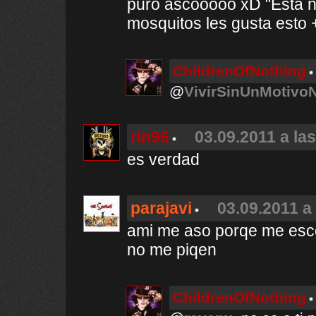
puro ascooooo xD "Esta n
mosquitos les gusta esto 
ChildrenOfNothing
@
VivirSinUnMotivo
rin96
03.09.2011 a la
es verdad
parajavi
03.09.2011 a
ami me aso porqe me esc
no me piqen
ChildrenOfNothing