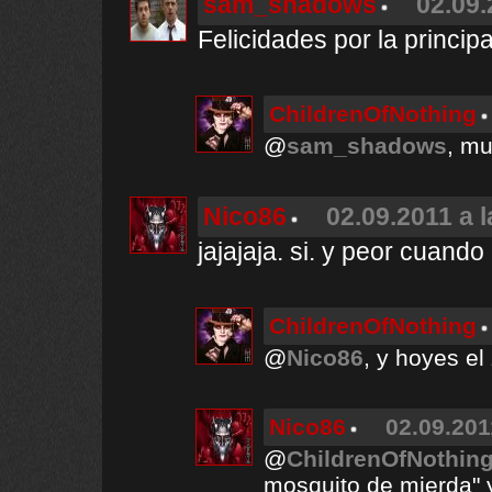
sam_shadows
02.09.
Felicidades por la principal
ChildrenOfNothing
@
sam_shadows
, mu
Nico86
02.09.2011 a 
jajajaja. si. y peor cuand
ChildrenOfNothing
@
Nico86
, y hoyes el
Nico86
02.09.201
@
ChildrenOfNothin
mosquito de mierda" y