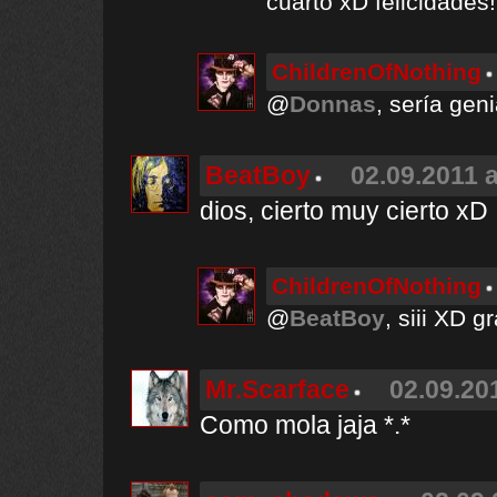
cuarto xD felicidades!
ChildrenOfNothing
@
Donnas
, sería gen
BeatBoy
02.09.2011 a
dios, cierto muy cierto xD
ChildrenOfNothing
@
BeatBoy
, siii XD g
Mr.Scarface
02.09.20
Como mola jaja *.*