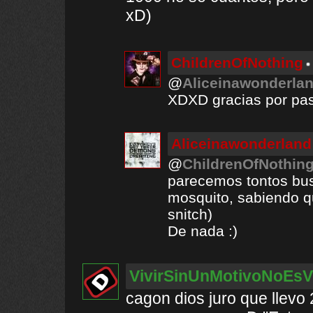
xD)
ChildrenOfNothing
@
Aliceinawonderla
XDXD gracias por pasa
Aliceinawonderland
@
ChildrenOfNothin
parecemos tontos bus
mosquito, sabiendo qu
snitch)
De nada :)
VivirSinUnMotivoNoEsVi
cagon dios juro que llevo