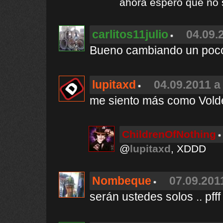
ahora espero que no
carlitos11julio
04.09.
Bueno cambiando un poco
lupitaxd
04.09.2011 a
me siento más como Vold
ChildrenOfNothing
@
lupitaxd
, XDDD
Nombeque
07.09.201
serán ustedes solos .. pfff