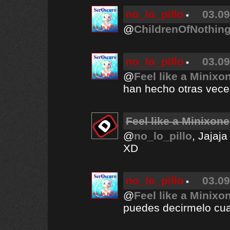
no_lo_pillo
03.09
@
ChildrenOfNothin
no_lo_pillo
03.09
@
Feel like a Minixo
han hecho otras vec
Feel like a Minixone
@
no_lo_pillo
, Jajaj
XD
no_lo_pillo
03.09
@
Feel like a Minixo
puedes decirmelo cua