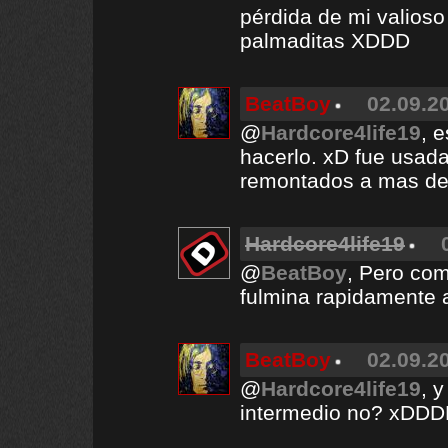
pérdida de mi valios
palmaditas XDDD
BeatBoy
02.09.20
@
Hardcore4life19
, 
hacerlo. xD fue usad
remontados a mas de 
Hardcore4life19
@
BeatBoy
, Pero com
fulmina rapidamente
BeatBoy
02.09.20
@
Hardcore4life19
, 
intermedio no? xDD