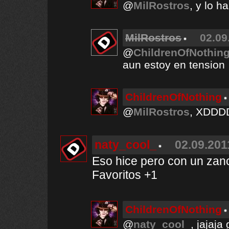
@
MilRostros
, y lo 
MilRostros
02.09
@
ChildrenOfNothin
aun estoy en tension
ChildrenOfNothing
@
MilRostros
, XDDD
naty_cool_
02.09.201
Eso hice pero con un za
Favoritos +1
ChildrenOfNothing
@
naty_cool_
, jajaja