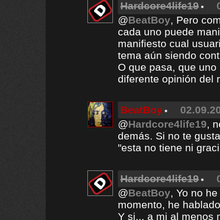
Hardcore4life19
@
BeatBoy
, Pero com
cada uno puede manif
manifiesto cual usuar
tema aún siendo cont
O que pasa, que uno n
diferente opinión del
BeatBoy
02.09.20
@
Hardcore4life19
, 
demás. Si no te gusta
"esta no tiene ni graci
Hardcore4life19
@
BeatBoy
, Yo no he
momento, he hablado
Y si... a mi al meno