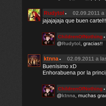
Rudytol
02.09.2011 a 
jajajajaja que buen cartel!!
ChildrenOfNothing
@
Rudytol
, gracias!!
ktnna
02.09.2011 a la
Buenísimo xD
Enhorabuena por la princip
ChildrenOfNothing
@
ktnna
, muchas grac