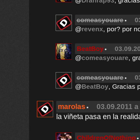
@
Dranrap93
, gracia
comeasyouare
0
@
revenx
, por? por n
BeatBoy
03.09.20
@
comeasyouare
, g
comeasyouare
0
@
BeatBoy
, Gracias 
marolas
03.09.2011 a
la viñeta pasa en la reali
ChildrenOfNothing