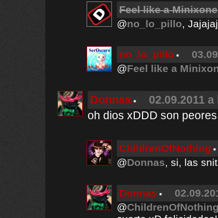
Feel like a Minixone
@
no_lo_pillo
, Jajajaj
no_lo_pillo
03.09
@
Feel like a Minixo
Donnas
02.09.2011 a 
oh dios xDDD son peores 
ChildrenOfNothing
@
Donnas
, si, las sn
Donnas
02.09.20
@
ChildrenOfNothin