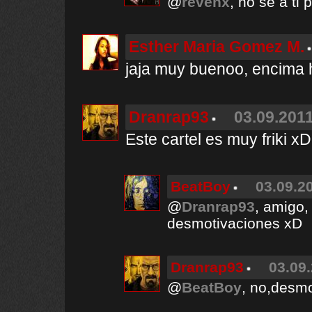
@
revenx
, no se a ti
Esther Maria Gomez M.
jaja muy buenoo, encima h
Dranrap93
03.09.2011
Este cartel es muy friki xD
BeatBoy
03.09.20
@
Dranrap93
, amigo, 
desmotivaciones xD
Dranrap93
03.09.
@
BeatBoy
, no,desmo