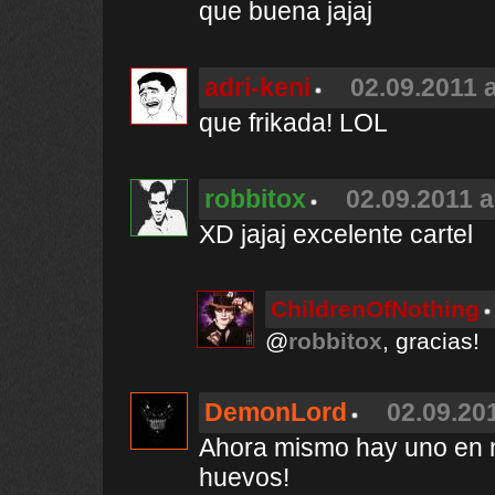
que buena jajaj
adri-keni
02.09.2011 a
que frikada! LOL
robbitox
02.09.2011 a
XD jajaj excelente cartel
ChildrenOfNothing
@
robbitox
, gracias!
DemonLord
02.09.201
Ahora mismo hay uno en mi
huevos!