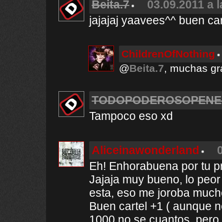
Beita.7
03.09.2011 a 
jajajaj yaavees^^ buen car
ChildrenOfNothing
@
Beita.7
, muchas gr
TODOPODEROSOPENE
Tampoco eso xd
Aliceinawonderland
Eh! Enhorabuena por tu pri
Jajaja muy bueno, lo peo
esta, eso me joroba much
Buen cartel +1 ( aunque n
1000 no se cuantos, pero 