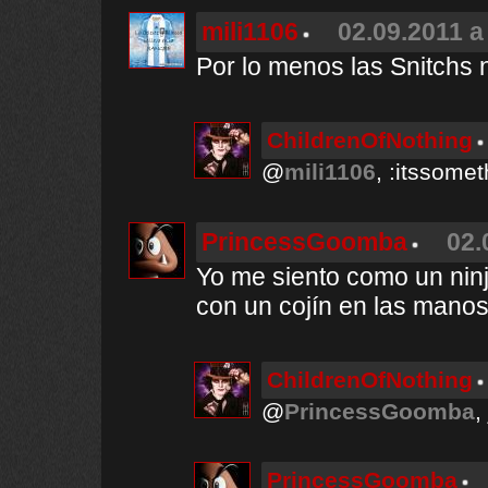
mili1106
02.09.2011 a
Por lo menos las Snitchs n
ChildrenOfNothing
@
mili1106
, :itssome
PrincessGoomba
02.
Yo me siento como un nin
con un cojín en las manos
ChildrenOfNothing
@
PrincessGoomba
,
PrincessGoomba