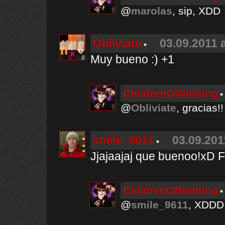
@
marolas
, sip, XDD
Obliviate
03.09.2011 a
Muy bueno :) +1
ChildrenOfNothing
@
Obliviate
, gracias!!
smile_9611
03.09.201
Jjajaajaj que buenoo!xD Fe
ChildrenOfNothing
@
smile_9611
, XDDD 