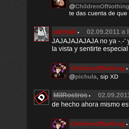
@
ChildrenOfNothin
te das cuenta de que e
pichula
02.09.2011 a 
JAJAJAJAJAJA no ya -.-' y
la vista y sentirte especia
ChildrenOfNothing
@
pichula
, sip XD
MilRostros
02.09.201
de hecho ahora mismo est
ChildrenOfNothing