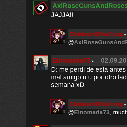
AxlRoseGunsAndRose
JAJJA!!
ChildrenOfNothing
@
AxlRoseGunsAnd
Elnomada73
02.09.20
D: me perdi de esta antes 
mal amigo u.u por otro lad
semana xD
ChildrenOfNothing
@
Elnomada73
, much