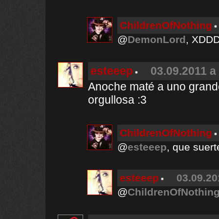
ChildrenOfNothing
@
DemonLord
, XDD
esteeep
03.09.2011 a
Anoche maté a uno grande
orgullosa :3
ChildrenOfNothing
@
esteeep
, que suert
esteeep
03.09.20
@
ChildrenOfNothin