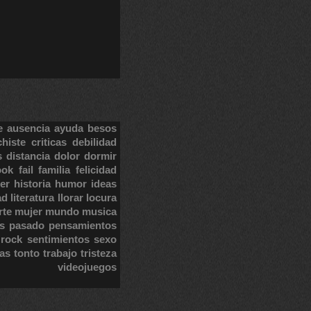
e
ausencia
ayuda
besos
chiste
criticas
debilidad
s
distancia
dolor
dormir
ook
fail
familia
felicidad
er
historia
humor
ideas
ad
literatura
llorar
locura
rte
mujer
mundo
musica
s
pasado
pensamientos
rock
sentimientos
sexo
tas
tonto
trabajo
tristeza
videojuegos