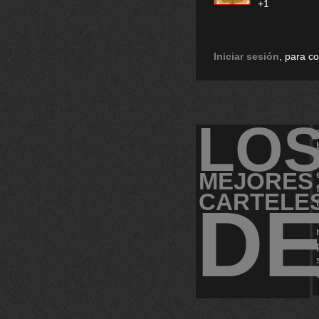
+1
Iniciar sesión
, para c
LO
MEJORES
CARTELE
D