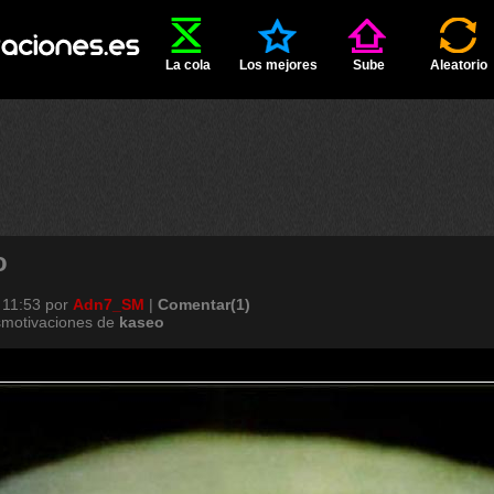
La cola
Los mejores
Sube
Aleatorio
o
 11:53
por
Adn7_SM
|
Comentar(1)
smotivaciones de
kaseo