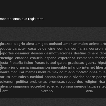
omentar tienes que registrarte.
S
abrazos
alegria
alma
amigos
amistad
amor
animales
anime
art
bogota
caracter
casa
celos
cine
comida
confianza
corazon
deportes
desamor
deseos
desmotivaciones
destino
dinero
dio
enemigo
enfados
escuela
espana
esperanza
examenes
faceb
fiesta
filosofia
fisico
frases
futbol
gatos
graciosas
guerra
hipst
S
E
idioma
ignorancia
imaginacion
imposible
infancia
internet
libert
madre
madurar
memes
mentira
mexico
miedo
motivaciones
mue
naruto
naturaleza
navidad
obstaculos
odio
olvidar
padre
padre
pokemon
politica
problemas
promesas
recuerdos
religion
risa
silencio
simpsons
sociedad
soledad
sonrisa
sueños
tatuajes
te
tuenti
verano
vida