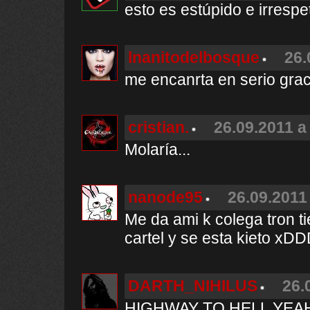
esto es estúpido e irresp
lnanitodelbosque
26.
me encanrta en serio grac
cristian.
26.09.2011 a
Molaría...
nanode95
26.09.2011 
Me da ami k colega tron t
cartel y se esta kieto xD
DARTH_NIHILUS
26.
HIGHWAY TO HELL YEAH¡