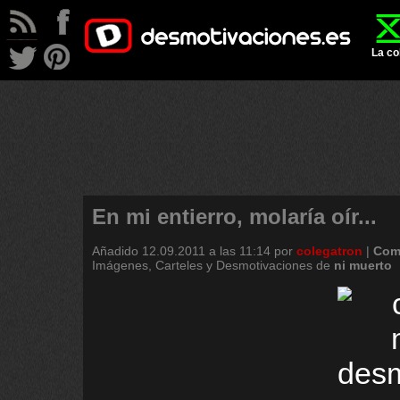
La co
En mi entierro, molaría oír...
Añadido
12.09.2011 a las 11:14
por
colegatron
|
Com
Imágenes, Carteles y Desmotivaciones de
ni
muerto