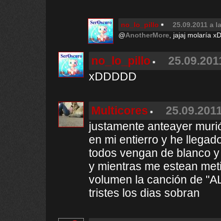
no_lo_pillo
25.09.2011 a l
@
AnotherMore
, jajaj molaría x
no_lo_pillo
25.09.201
xDDDDD
Multicores
25.09.2011
justamente anteayer muri
en mi entierro y he llegad
todos vengan de blanco y 
y mientras me estean met
volumen la canción de "
tristes los dias sobran