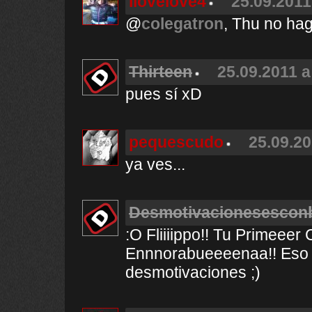
Ilovelove4
25.09.2011
@
colegatron
, Thu no ha
Thirteen
25.09.2011 a
pues sí xD
pequescudo
25.09.20
ya ves...
Desmotivacionesescon
:O Fliiiippo!! Tu Primeeer 
Ennnorabueeeenaa!! Eso 
desmotivaciones ;)