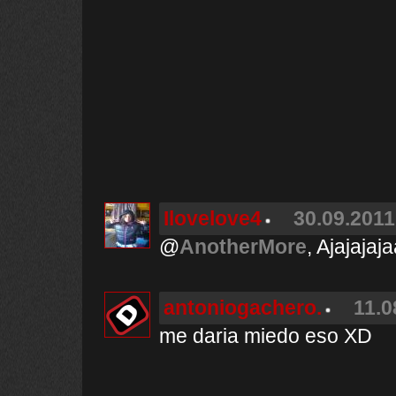
Ilovelove4
30.09.2011
@
AnotherMore
, Ajajaja
antoniogachero.
11.0
me daria miedo eso XD