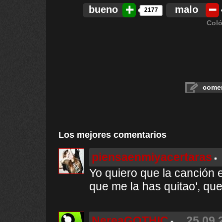
bueno
malo
2177
Coló
comen
Los mejores comentarios
piensaenmiyacertaras
Yo quiero que la canción 
que me la has quitao', que 
NereaGOTHIC
25.09.