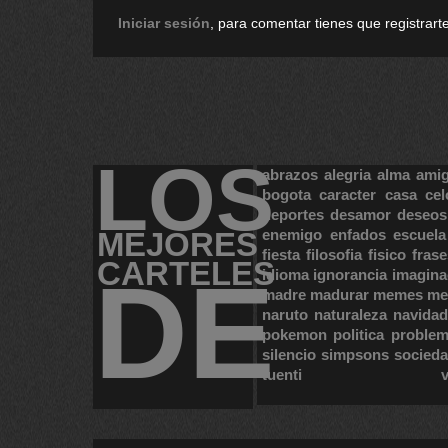
Iniciar sesión
, para comentar tienes que registrarte
LOS
abrazos
alegria
alma
ami
bogota
caracter
casa
cel
deportes
desamor
deseos
MEJORES
enemigo
enfados
escuela
fiesta
filosofia
fisico
frase
CARTELES
DE
idioma
ignorancia
imagina
madre
madurar
memes
me
naruto
naturaleza
navidad
pokemon
politica
proble
silencio
simpsons
socied
tuenti