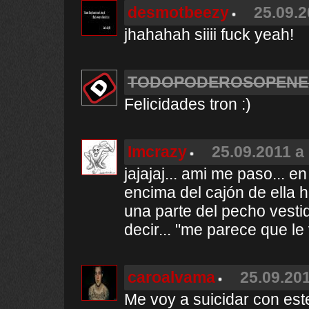
desmotbeezy
25.09.2
jhahahah siiii fuck yeah!
TODOPODEROSOPENE
Felicidades tron :)
Imcrazy
25.09.2011 a 
jajajaj... ami me paso... en
encima del cajón de ella 
una parte del pecho vesti
decir... "me parece que le v
caroalvama
25.09.201
Me voy a suicidar con est