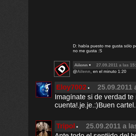
D: había puesto me gusta sólo p
no me gusta :S
Ailenn
27.09.2011 a las 15
@
Ailenn
, en el minuto 1:20
Eloy7002
25.09.2011 
Imagínate si de verdad te
cuenta!.je.je.:)Buen cartel.
Tripol
25.09.2011 a la
Ante todo el sentiido del