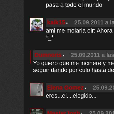
pasa a todo el mundo
kaik15
25.09.2011 a l
ami me molaria oir: Ahora 
*_*
Dumnoris
25.09.2011 a la
Yo quiero que me incinere y m
seguir dando por culo hasta d
Elena Gomez
25.09.2
eres...el....elegido...
MasterJosh
25.09.201