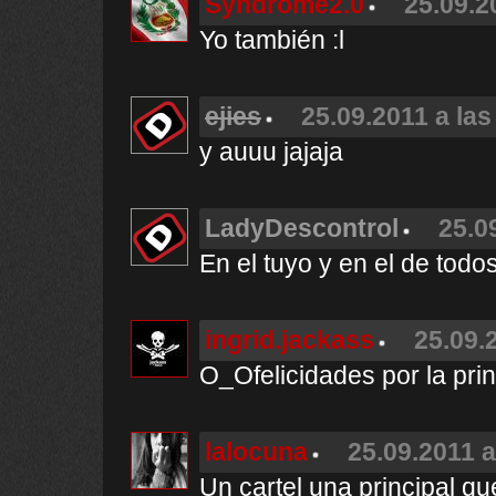
Syndrome2.0
25.09.2
Yo también :l
ejies
25.09.2011 a las
y auuu jajaja
LadyDescontrol
25.0
En el tuyo y en el de todo
ingrid.jackass
25.09.
O_Ofelicidades por la prin
lalocuna
25.09.2011 a
Un cartel una principal qu