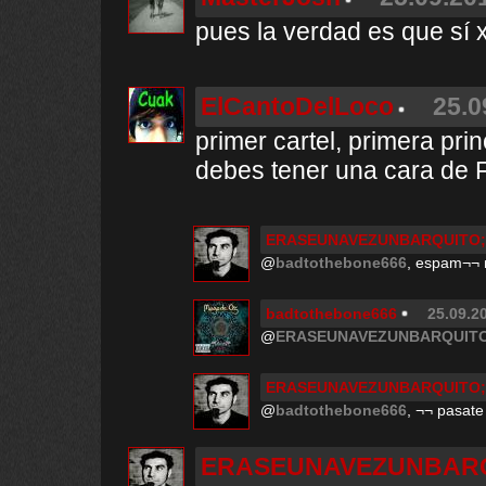
pues la verdad es que sí 
ElCantoDelLoco
25.0
primer cartel, primera prin
debes tener una cara de 
ERASEUNAVEZUNBARQUITO;
@
badtothebone666
, espam¬¬ n
badtothebone666
25.09.20
@
ERASEUNAVEZUNBARQUITO
ERASEUNAVEZUNBARQUITO;
@
badtothebone666
, ¬¬ pasate
ERASEUNAVEZUNBARQ