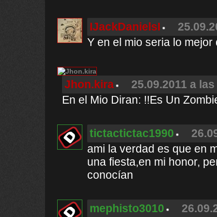
IJackDanielsI
25.09.2
Y en el mio seria lo mejor
Jhon.kira
25.09.2011 a las
En el Mio Diran: !!Es Un Zombi
tictactictac1990
26.0
ami la verdad es que en m
una fiesta,en mi honor, p
conocían
mephisto3010
26.09.