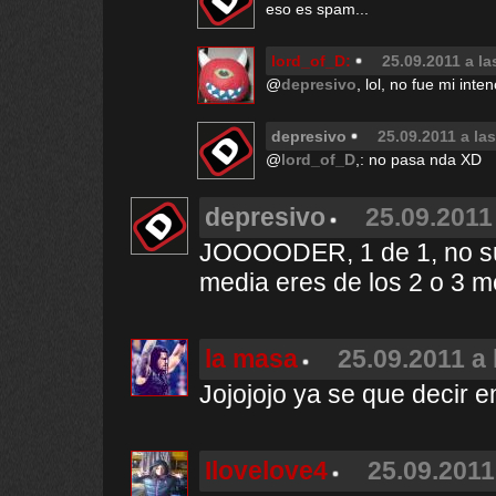
eso es spam...
lord_of_D:
25.09.2011 a la
@
depresivo
, lol, no fue mi int
depresivo
25.09.2011 a la
@
lord_of_D
,: no pasa nda XD
depresivo
25.09.2011
JOOOODER, 1 de 1, no su
media eres de los 2 o 3 m
la masa
25.09.2011 a 
Jojojojo ya se que decir en
Ilovelove4
25.09.2011