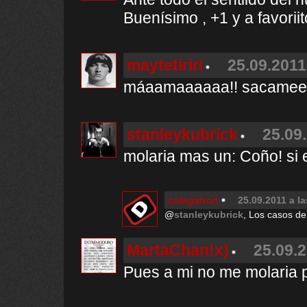
Buenísimo , +1 y a favoriit
maytetiriri
25.09.2011
máaamaaaaaa!! sacamee de
stanleykubrick
25.09.
molaria mas un: Coño! si
colegatron
25.09.2011 a la
@
stanleykubrick
, Los casos de
MartaChan!x)
25.09.2
Pues a mi no me molaria p