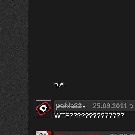
*0*
pobla23
25.09.2011 a
WTF??????????????