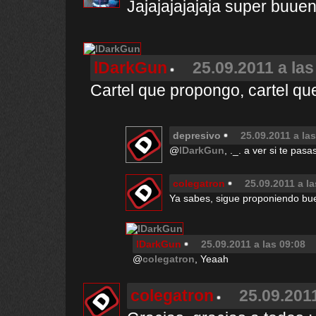
Jajajajajajaja super buuen
lDarkGun
25.09.2011 a las
Cartel que propongo, cartel q
depresivo
25.09.2011 a la
@
lDarkGun
, ._. a ver si te pas
colegatron
25.09.2011 a la
Ya sabes, sigue proponiendo buen
lDarkGun
25.09.2011 a las 09:08
@
colegatron
, Yeaah
colegatron
25.09.2011