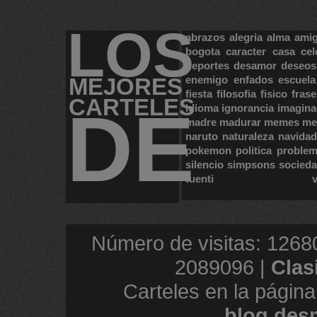
LOS
abrazos
alegria
alma
ami
bogota
caracter
casa
cel
deportes
desamor
deseos
MEJORES
enemigo
enfados
escuela
fiesta
filosofia
fisico
frase
CARTELES
DE
idioma
ignorancia
imagina
madre
madurar
memes
me
naruto
naturaleza
navidad
pokemon
politica
proble
silencio
simpsons
socied
tuenti
Número de visitas: 1268
2089096 |
Clas
Carteles en la página
blog.des