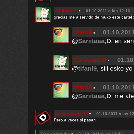
Sariitaaa:D
01.10.2011 a las 12:16
gracias me a servido de muxo este cartel :
tifani9
01.10.2011
@
Sariitaaa
,D: en ser
Sariitaaa:D
01.10
@
tifani9
, siii eske 
tifani9
01.10.2011
@
Sariitaaa
,D: me ale
desmotivado 15
01.10.2011 a las 1
Pero a veces si pasan