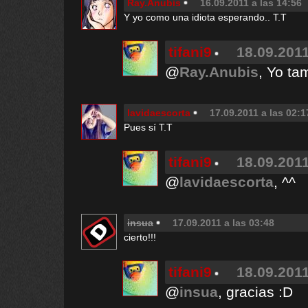
Ray.Anubis
16.09.2011 a las 14:56
Y yo como una idiota esperando.. T.T
tifani9
18.09.2011
@
Ray.Anubis
, Yo ta
lavidaescorta
17.09.2011 a las 02:1
Pues sí T.T
tifani9
18.09.2011
@
lavidaescorta
, ^^
insua
17.09.2011 a las 03:48
cierto!!!
tifani9
18.09.2011
@
insua
, gracias :D