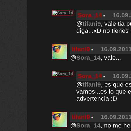
Sora_14
16.09.
@
tifani9
, vale tia 
diga...xD no tiene
tifani9
16.09.2011
@
Sora_14
, vale...
Sora_14
16.09.
@
tifani9
, es que es
vamos...es lo que e
advertencia :D
tifani9
16.09.2011
@
Sora_14
, no me he