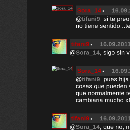
Sora_14
16.09.
@
tifani9
, si te pr
no tiene sentido...
tifani9
16.09.2011
@
Sora_14
, sigo sin v
Sora_14
16.09.
@
tifani9
, pues hij
cosas que pueden v
que normalmente te
cambiaria mucho x
tifani9
16.09.2011
@
Sora_14
, que no, 