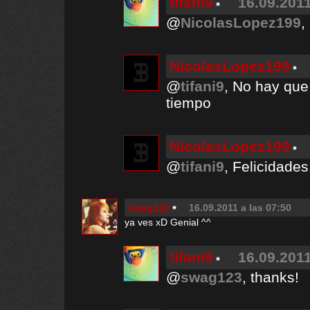
tifani9
16.09.2011
@
NicolasLopez199
,
NicolasLopez199
@
tifani9
, No hay que
tiempo
NicolasLopez199
@
tifani9
, Felicidades 
swag123
16.09.2011 a las 07:50
ya ves xD Genial ^^
tifani9
16.09.2011
@
swag123
, thanks!