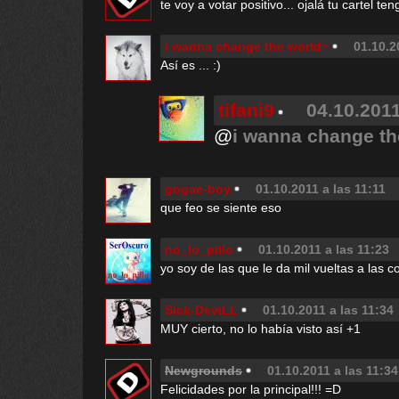
te voy a votar positivo... ojalá tu cartel 
i wanna change the world~
01.10.2
Así es ... :)
tifani9
04.10.2011
@
i wanna change th
gogae-boy
01.10.2011 a las 11:11
que feo se siente eso
no_lo_pillo
01.10.2011 a las 11:23
yo soy de las que le da mil vueltas a l
Sick-DeviLL
01.10.2011 a las 11:34
MUY cierto, no lo había visto así +1
Newgrounds
01.10.2011 a las 11:34
Felicidades por la principal!!! =D