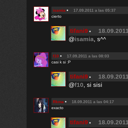
isamia
17.09.2011 a las 05:37
cierto
tifani9
18.09.2011
@
isamia
, s^^
f10
17.09.2011 a las 08:03
casi k si :P
tifani9
18.09.2011
@
f10
, si sisi
Rkma
18.09.2011 a las 04:17
exacto
tifani9
18.09.2011