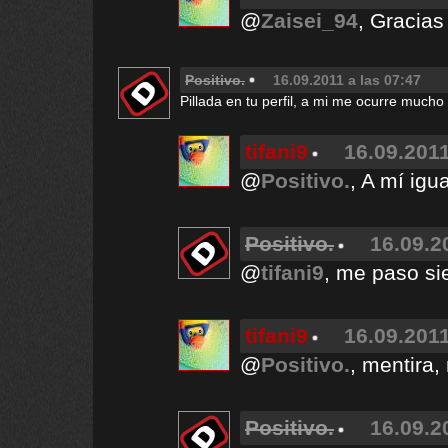
@
Zaisei_94
, Gracias
Positivo.
16.09.2011 a las 07:47
Pillada en tu perfil, a mi me ocurre much
tifani9
16.09.2011
@
Positivo.
, A mí igu
Positivo.
16.09.2
@
tifani9
, me paso si
tifani9
16.09.2011
@
Positivo.
, mentira
Positivo.
16.09.2