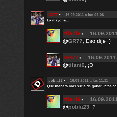
GR77
16.09.2011 a las 09:08
La mayoría...
tifani9
16.09.2011
@
GR77
, Eso dije :)
GR77
16.09.2011 
@
tifani9
, ;D
pobla23
16.09.2011 a las 11:11
Que manera mas sucia de ganar votos con
tifani9
16.09.2011
@
pobla23
, ?