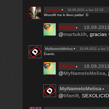
martukiih
16.09.2011 a las 12:12
WoooW me lo llevo patita! :D
tifani9
18.09.2011
@
martukiih
, gracias 
MyNameIsMelisa
16.09.2011 a las 
Exacto.
tifani9
18.09.2011
@
MyNameIsMelisa
,
MyNameIsMelisa
@
tifani9
, SEXOLICI