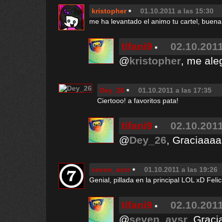
kristopher
01.10.2011 a las 15:30
me ha levantado el animo tu cartel, buena 
tifani9
02.10.2011
@
kristopher
, me ale
Dey_26
01.10.2011 a las 17:35
Ciertooo! a favoritos pata!
tifani9
02.10.2011
@
Dey_26
, Graciaaaa
seven_avsr
01.10.2011 a las 19:26
Genial, pillada en la principal LOL xD Feli
tifani9
02.10.2011
@
seven_avsr
, Graci