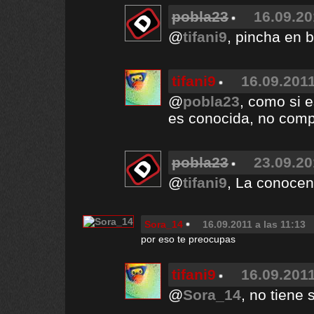
pobla23
16.09.20
@
tifani9
, pincha en b
tifani9
16.09.2011
@
pobla23
, como si 
es conocida, no comp
pobla23
23.09.20
@
tifani9
, La conocen
Sora_14
16.09.2011 a las 11:13
por eso te preocupas
tifani9
16.09.2011
@
Sora_14
, no tiene 