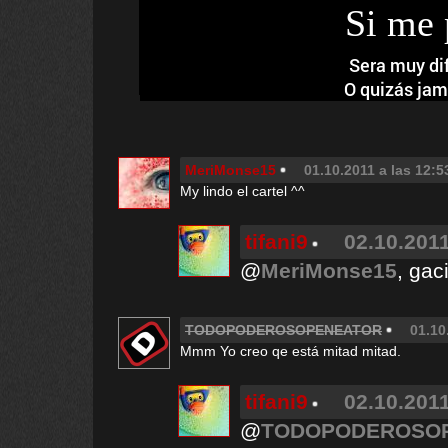
Si me 
Sera muy di
O quizás jam
MeriMonse15
01.10.2011 a las 12:5
My lindo el cartel ^^
tifani9
02.10.2011
@
MeriMonse15
, gac
TODOPODEROSOPENEATOR
01.10
Mmm Yo creo qe está mitad mitad.
tifani9
02.10.2011
@
TODOPODEROSO