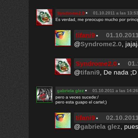
Syndrome2.0
01.10.2011 a las 13:5
Es verdad, me preocupo mucho por princip
tifani9
01.10.2011
@
Syndrome2.0
, jaj
Syndrome2.0
01.
@
tifani9
, De nada ;D
gabriela glez
01.10.2011 a las 14:26
pero a veces sucede:/
pero esta guapo el cartel;)
tifani9
02.10.2011
@
gabriela glez
, pues