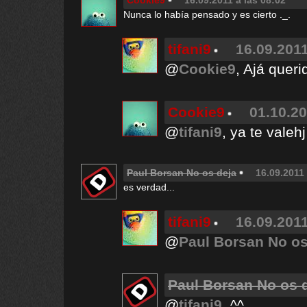
Cookie9
16.09.2011 a las 08:02
Nunca lo había pensado y es cierto ._.
tifani9
16.09.2011
@
Cookie9
, Ajá queri
Cookie9
01.10.20
@
tifani9
, ya te valehj
Paul Borsan No os deja
16.09.2011 
es verdad...
tifani9
16.09.2011
@
Paul Borsan No os
Paul Borsan No os 
@
tifani9
, ^^