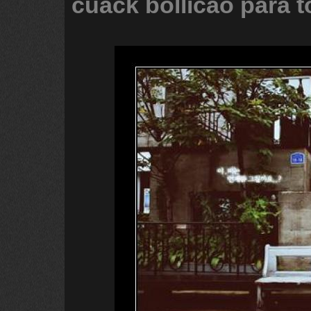
cuack
bollicao
para
t