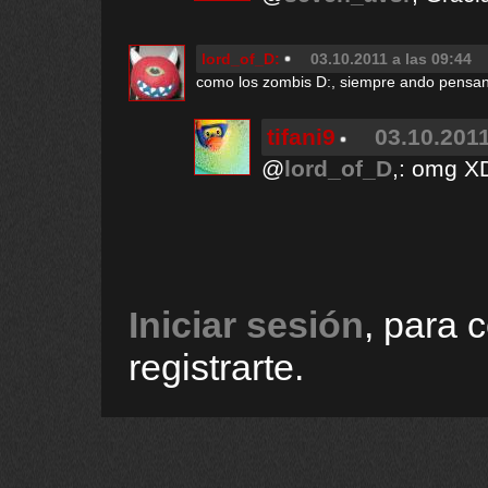
lord_of_D:
03.10.2011 a las 09:44
como los zombis D:, siempre ando pensan
tifani9
03.10.2011
@
lord_of_D
,: omg
Iniciar sesión
, para 
registrarte.