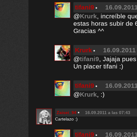
tifani9
16.09.2011
@
Krurk
, increíble qu
estas horas subir de 
Gracias ^^
Krurk
16.09.2011 
@
tifani9
, Jajaja pues
Un placer tifani :)
tifani9
16.09.2011
@
Krurk
, :)
Zaisei_94
16.09.2011 a las 07:43
Cartelazo :)
tifani9
16.09.2011