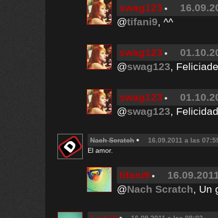
swag123
16.09.2
@
tifani9
, ^^
swag123
01.10.2
@
swag123
, Feliciad
swag123
01.10.2
@
swag123
, Felicida
Nach Scratch
16.09.2011 a las 07:5
El amor.
tifani9
16.09.2011
@
Nach Scratch
, Un 