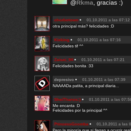
@
Rkma
, gracias :)
chorbotown
01.10.2011 a las 07:12
otra principal más? felicidades :D
Kixking
01.10.2011 a las 07:16
Felicidades tif ^^
Zaisei_94
01.10.2011 a las 07:21
Felicidades bonita :33
depresivo
01.10.2011 a las 07:39
NAAAADa patita, a principal diaria...
SheiTharsis:)
01.10.2011 a las 07:5
Me encanta :D
Felicidades por la principal ^^
PrincessGoomba
01.10.2011 a las 
Pero la minoría que sí llegan a ocurrir rea