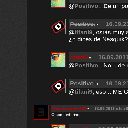
@
Positivo.
, De un po
Positivo.
16.09.2
@
tifani9
, estás muy 
¿o dices de Nesquik?
tifani9
16.09.2011
@
Positivo.
, No... de
Positivo.
16.09.2
@
tifani9
, eso... ME 
NicolasLopez199
16.09.2011 a las 
O son tonterias..