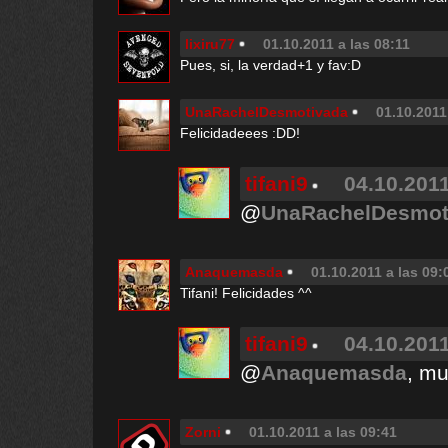
lixiru77
01.10.2011 a las 08:11
Pues, si, la verdad+1 y fav:D
UnaRachelDesmotivada
01.10.2011
Felicidadeees :DD!
tifani9
04.10.2011
@
UnaRachelDesmot
Anaquemasda
01.10.2011 a las 09:
Tifani! Felicidades ^^
tifani9
04.10.2011
@
Anaquemasda
, mu
Zorni
01.10.2011 a las 09:41