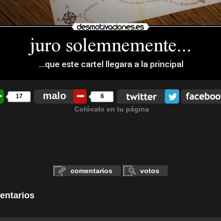
malo
17
6
Colócalo en tu página
comentarios
votos
entarios