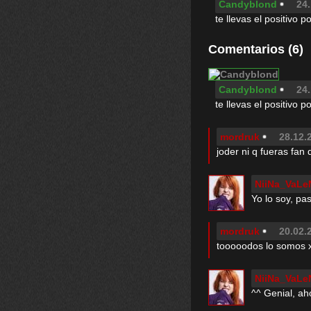
Candyblond
24.
te llevas el positivo 
Comentarios (6)
Candyblond
24.
te llevas el positivo 
mordruk
28.12.
joder ni q fueras fan 
NiiNa_VaLe
Yo lo soy, pa
mordruk
20.02.
tooooodos lo somos
NiiNa_VaLe
^^ Genial, ah