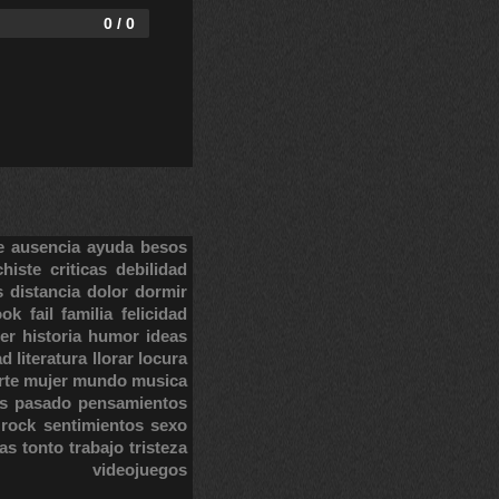
0 / 0
e
ausencia
ayuda
besos
chiste
criticas
debilidad
s
distancia
dolor
dormir
ook
fail
familia
felicidad
er
historia
humor
ideas
ad
literatura
llorar
locura
rte
mujer
mundo
musica
s
pasado
pensamientos
rock
sentimientos
sexo
tas
tonto
trabajo
tristeza
videojuegos