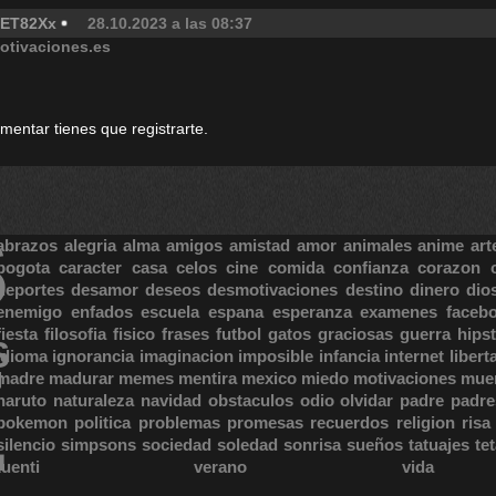
ET82Xx
28.10.2023 a las 08:37
otivaciones.es
omentar tienes que registrarte.
S
abrazos
alegria
alma
amigos
amistad
amor
animales
anime
art
bogota
caracter
casa
celos
cine
comida
confianza
corazon
deportes
desamor
deseos
desmotivaciones
destino
dinero
dio
enemigo
enfados
escuela
espana
esperanza
examenes
faceb
fiesta
filosofia
fisico
frases
futbol
gatos
graciosas
guerra
hipst
S
E
idioma
ignorancia
imaginacion
imposible
infancia
internet
libert
madre
madurar
memes
mentira
mexico
miedo
motivaciones
mue
naruto
naturaleza
navidad
obstaculos
odio
olvidar
padre
padre
pokemon
politica
problemas
promesas
recuerdos
religion
risa
silencio
simpsons
sociedad
soledad
sonrisa
sueños
tatuajes
te
tuenti
verano
vida