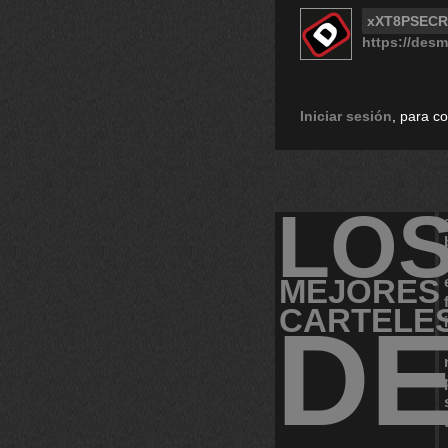
xXT8PSECR
https://desm
Iniciar sesión
, para c
LO
MEJORES
CARTELE
D