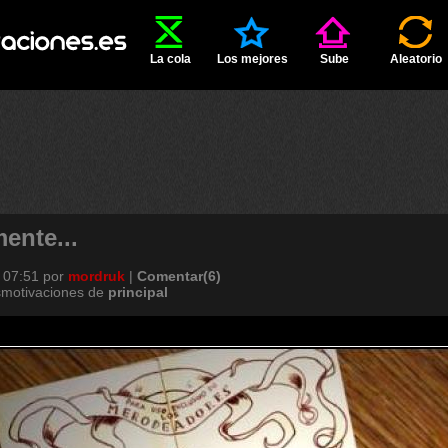
La cola
Los mejores
Sube
Aleatorio
ente...
 07:51
por
mordruk
|
Comentar(6)
smotivaciones de
principal