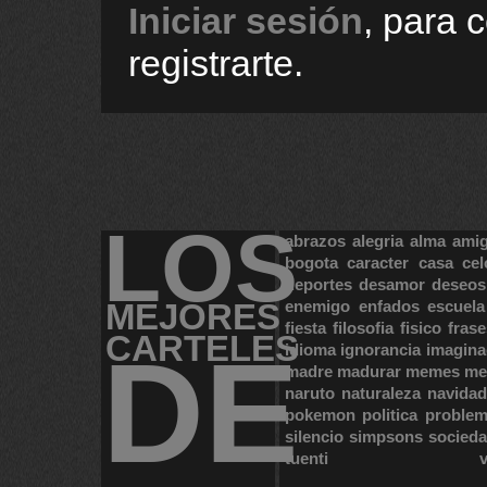
Iniciar sesión
, para 
registrarte.
LOS
abrazos
alegria
alma
ami
bogota
caracter
casa
cel
deportes
desamor
deseos
MEJORES
enemigo
enfados
escuela
fiesta
filosofia
fisico
frase
CARTELES
DE
idioma
ignorancia
imagina
madre
madurar
memes
me
naruto
naturaleza
navidad
pokemon
politica
proble
silencio
simpsons
socied
tuenti