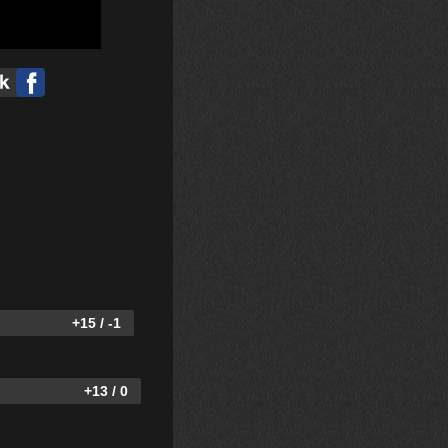
+15 / -1
+13 / 0