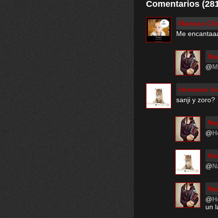
Comentarios (281
Mariana Ch
Me encantaa
Na
@
M
Hermano lis
sanji y zoro?
Na
@
H
He
@
N
Na
@
H
un 