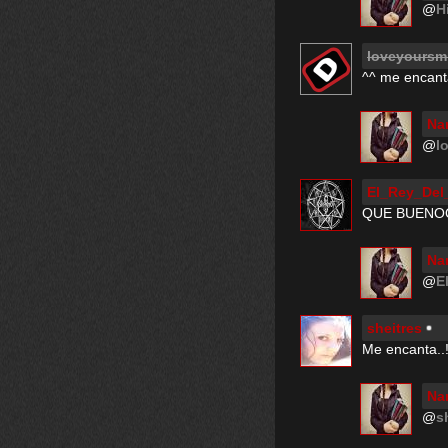
@
H
loveyoursm
^^ me encant
Na
@
l
El_Rey_De
QUE BUENOO
Na
@
E
sheitres
Me encanta..
Na
@
s