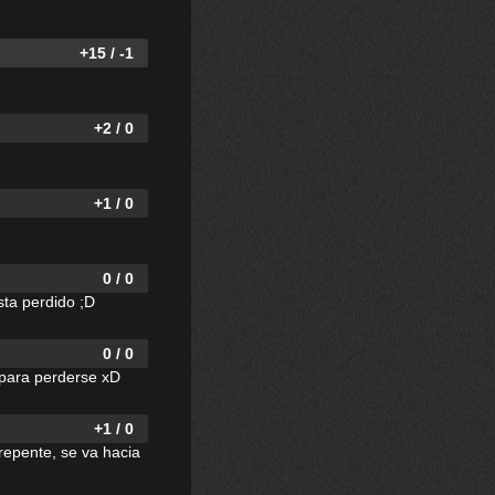
+15 / -1
+2 / 0
+1 / 0
0 / 0
sta perdido ;D
0 / 0
 para perderse xD
+1 / 0
e repente, se va hacia