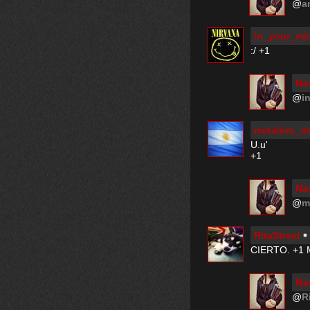
@
a
in_your_mi
:/ +1
Na
@
i
metalero_o
U.u'
+1
Na
@
m
RitaStreet
CIERTO. +1
Na
@
R