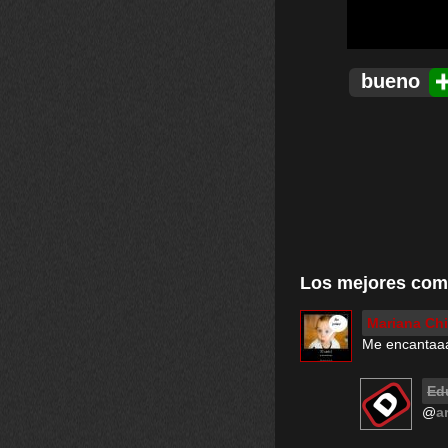
bueno
Los mejores com
Mariana Ch
Me encantaa
Ed
@
a