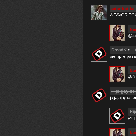
adanbetiko
A FAVORIT
Na
@
a
DreadK
siempre pasa 
Na
@
D
Hijo gay de
jajjajaj que 
Hij
@
H
Na