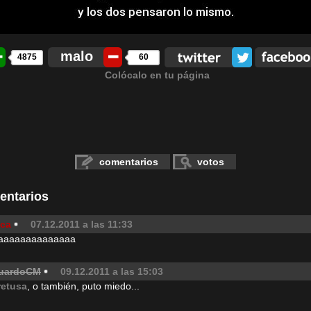
malo
4875
60
Colócalo en tu página
comentarios
votos
entarios
ica
07.12.2011 a las 11:33
aaaaaaaaaaaaaa
uardoCM
09.12.2011 a las 15:03
retusa
, o también, puto miedo...