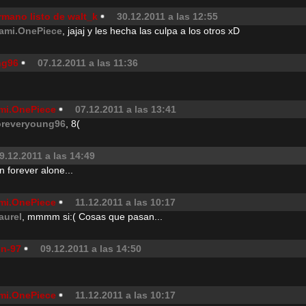
rmano listo de walt_k
30.12.2011 a las 12:55
ami.OnePiece
, jajaj y les hecha las culpa a los otros xD
ng96
07.12.2011 a las 11:36
mi.OnePiece
07.12.2011 a las 13:41
oreveryoung96
, 8(
9.12.2011 a las 14:49
 forever alone...
mi.OnePiece
11.12.2011 a las 10:17
aurel
, mmmm si:( Cosas que pasan...
on-97
09.12.2011 a las 14:50
mi.OnePiece
11.12.2011 a las 10:17