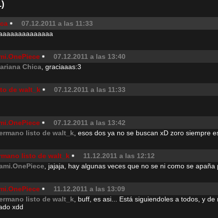
)
ica
07.12.2011 a las 11:33
aaaaaaaaaaaaaa
mi.OnePiece
07.12.2011 a las 13:40
ariana Chica
, graciaaas:3
to de walt_k
07.12.2011 a las 11:33
mi.OnePiece
07.12.2011 a las 13:42
ermano listo de walt_k
, esos dos ya no se buscan xD zoro siempre e
rmano listo de walt_k
11.12.2011 a las 12:12
ami.OnePiece
, jajaja, hay algunas veces que no se ni como se apaña
mi.OnePiece
11.12.2011 a las 13:09
ermano listo de walt_k
, buff, es asi... Está siguiendoles a todos, y d
lado xdd