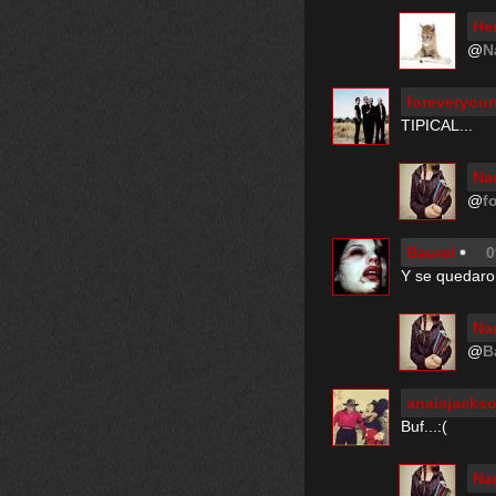
He
@
N
foreveryou
TIPICAL...
Na
@
f
Baurel
0
Y se quedaron
Na
@
B
anaisjacks
Buf...:(
Na