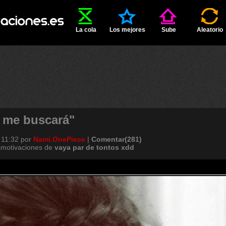
La cola
Los mejores
Sube
Aleatorio
, me buscará"
 11:32
por
Nami.OnePiece
|
Comentar(281)
smotivaciones de
vaya
par
de
tontos
xdd