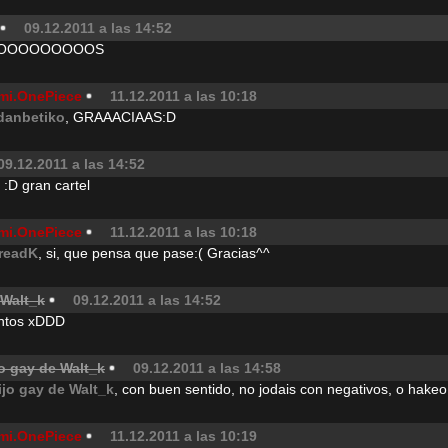
09.12.2011 a las 14:52
OOOOOOOOOOS
mi.OnePiece
11.12.2011 a las 10:18
danbetiko
, GRAAACIAAS:D
09.12.2011 a las 14:52
:D gran cartel
mi.OnePiece
11.12.2011 a las 10:18
readK
, si, que pensa que pase:( Gracias^^
 Walt_k
09.12.2011 a las 14:52
tontos xDDD
o gay de Walt_k
09.12.2011 a las 14:58
ijo gay de Walt_k
, con buen sentido, no jodais con negativos, o hakeo
mi.OnePiece
11.12.2011 a las 10:19