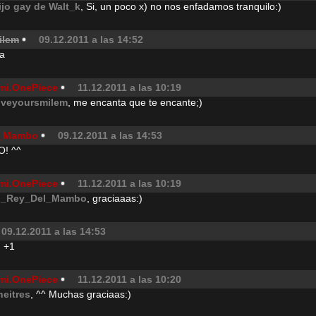
ijo gay de Walt_k
, Si, un poco x) no nos enfadamos tranquilo:)
ilem
09.12.2011 a las 14:52
a
mi.OnePiece
11.12.2011 a las 10:19
oveyoursmilem
, me encanta que te encante;)
l_Mambo
09.12.2011 a las 14:53
! ^^
mi.OnePiece
11.12.2011 a las 10:19
l_Rey_Del_Mambo
, graciaaas:)
09.12.2011 a las 14:53
! +1
mi.OnePiece
11.12.2011 a las 10:20
heitres
, ^^ Muchas graciaas:)