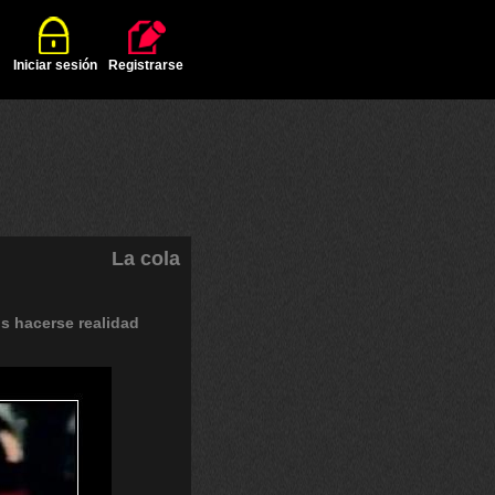
Iniciar sesión
Registrarse
La cola
os
hacerse
realidad