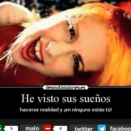
malo
5
0