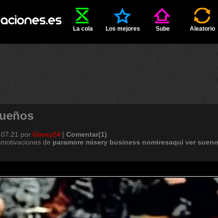
La cola
Los mejores
Sube
Aleatorio
sueños
 07:21
por
Ginny24
|
Comentar(1)
smotivaciones de
paramore
misery
business
nomiresaqui
ver
suen