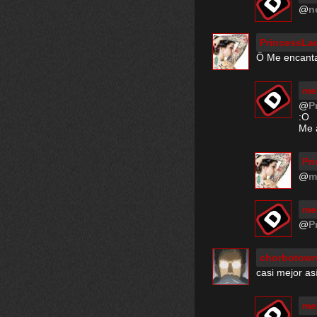
@
n
PrincessLa
Ö Me encant
me
@
P
:O
Me 
Pr
@
m
me
@
P
chorbotow
casi mejor as
me