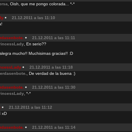
ersa
, Oish, que me pongo colorada... *-*
dy
21.12.2011 a las 11:10
a!
rdasenbote.
21.12.2011 a las 11:11
rincessLady
, En serio??
alegra mucho!! Muchisimas gracias!! :D
incessLady
21.12.2011 a las 11:18
erdasenbote.
, De verdad de la buena :)
rdasenbote.
21.12.2011 a las 11:30
rincessLady
, *-*
n
21.12.2011 a las 11:12
í xD
rdasenbote.
21.12.2011 a las 11:14