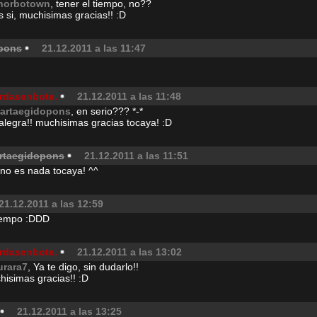
horbotown
, tener el tiempo, no??
 si, muchisimas gracias!! :D
pons
21.12.2011 a las 11:47
rdasenbote.
21.12.2011 a las 11:48
artaegidopons
, en serio??? *-*
alegra!! muchisimas gracias tocaya! :D
rtaegidopons
21.12.2011 a las 11:51
 no es nada tocaya! ^^
21.12.2011 a las 12:59
tiempo :DDD
rdasenbote.
21.12.2011 a las 13:02
urara7
, Ya te digo, sin dudarlo!!
hisimas gracias!! :D
21.12.2011 a las 13:25