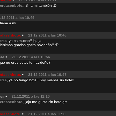
isei_94
21.12.2011 a las 11:17
erdasenbote.
, Si, a mi también :D
.12.2011 a las 10:45
tiene a mi
rdasenbote.
21.12.2011 a las 10:46
ersa
, ya es mucho!! jajaja
isimas gracias gatito navideño!! :D
rsa
21.12.2011 a las 10:56
que no eres botecito navideño?
rdasenbote.
21.12.2011 a las 10:57
ersa
, ya no tengo bote!! Soy mierda sin bote!!
rsa
21.12.2011 a las 11:10
erdasenbote.
, jaja me gusta sin bote grr
rdasenbote.
21.12.2011 a las 11:11