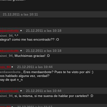
21.12.2011 a las 10:11
rdasenbote.
21.12.2011 a las 10:18
aisei_94
, *-*
alegra!! como me has encontrado?? :O
rdasenbote.
21.12.2011 a las 10:18
aisei_94
, Muchisimas gracias! :D
isei_94
21.12.2011 a las 10:44
erdasenbote.
, Eres merdaenbote? Pues te he visto por ahí :)
os hablado alguna vez, verdad?
hay de qué n_n
rdasenbote.
21.12.2011 a las 10:44
aisei_94
, si, la misma, si me suena de hablar por carteles!! :D