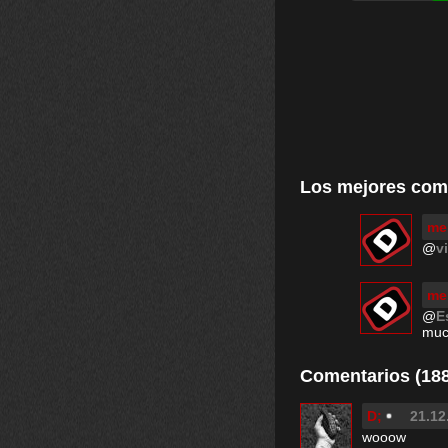
Los mejores com
me
@
v
me
@
E
muc
Comentarios (188
D;
21.12
wooow