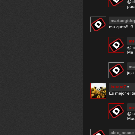
@
c
pues
martaegido
mu gutta!! :3
me
@
m
Me 
ma
jaja
kurara7
Es mejor el 
me
@
k
Muc
alex_peace