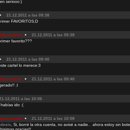
 en seriooo:)
21.12.2011 a las 09:38
primer FAVORITOS;D
rdasenbote.
21.12.2011 a las 09:38
rimer favorito???
21.12.2011 a las 09:40
este cartel lo merece:3
rdasenbote.
21.12.2011 a las 09:40
erado!! ;I
21.12.2011 a las 10:06
habías ido :(
rdasenbote.
21.12.2011 a las 10:08
idesis
, Si, borré la otra cuenta, no avisé a nadie... ahora estoy sin bote!
hisimas gracias!!