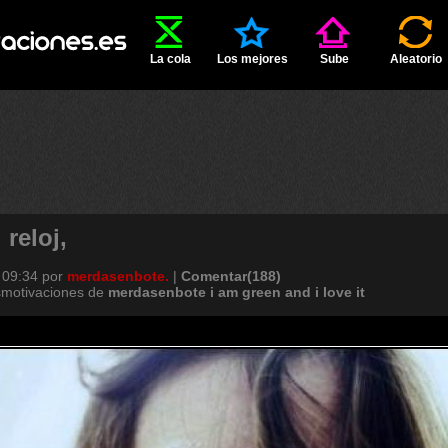
La cola
Los mejores
Sube
Aleatorio
 reloj,
 09:34
por
merdasenbote.
|
Comentar(188)
smotivaciones de
merdasenbote
i
am
green
and
i
love
it