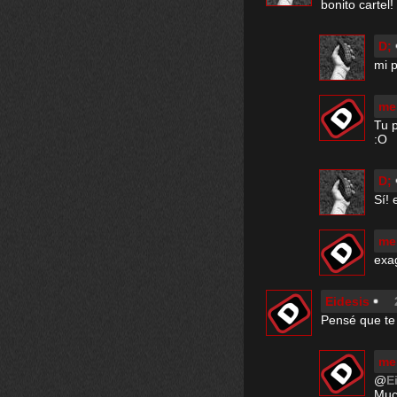
bonito cartel!
D;
mi 
me
Tu p
:O
D;
Sí! 
me
exag
Eidesis
Pensé que te 
me
@
E
Muc