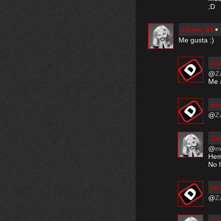
;D
Zaisei_94
Me gusta :)
me
@
Z
Me 
me
@
Z
Za
@
m
Hem
No 
me
@
Z