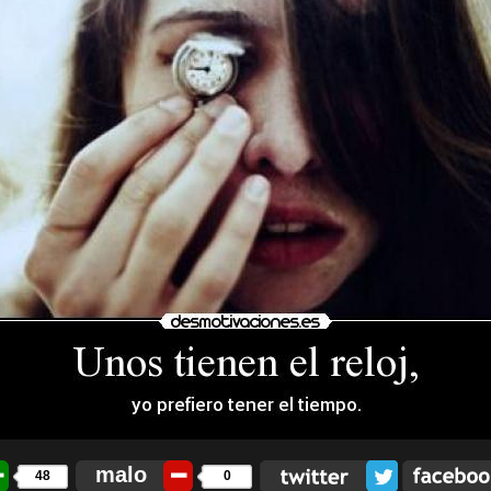
malo
48
0