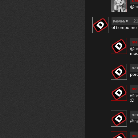
Za
@
m
nersa
21
el tiempo me 
me
@
n
much
ne
por
me
@
n
;D
ne
@
m
me