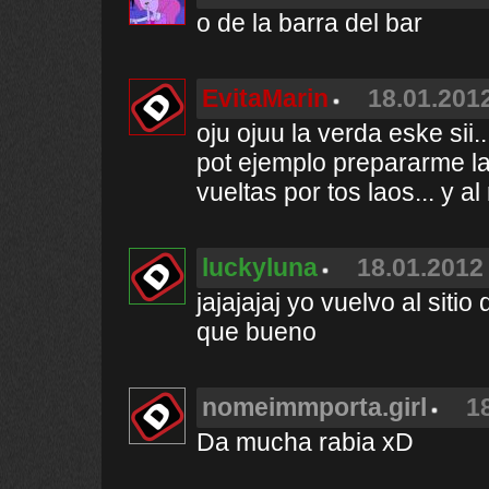
o de la barra del bar
EvitaMarin
18.01.2012
oju ojuu la verda eske sii.
pot ejemplo prepararme la
vueltas por tos laos... y al
luckyluna
18.01.2012 
jajajajaj yo vuelvo al siti
que bueno
nomeimmporta.girl
1
Da mucha rabia xD