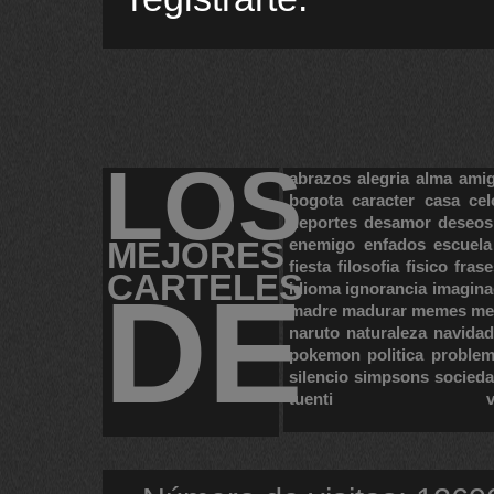
LOS
abrazos
alegria
alma
ami
bogota
caracter
casa
cel
deportes
desamor
deseos
MEJORES
enemigo
enfados
escuela
fiesta
filosofia
fisico
frase
CARTELES
DE
idioma
ignorancia
imagina
madre
madurar
memes
me
naruto
naturaleza
navidad
pokemon
politica
proble
silencio
simpsons
socied
tuenti