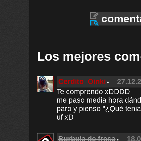
coment
Los mejores com
Cerdito_Oinki
27.12.2
Te comprendo xDDDD
me paso media hora dándo
paro y pienso ''¿Qué tenia
uf xD
Burbuja de fresa
18.0