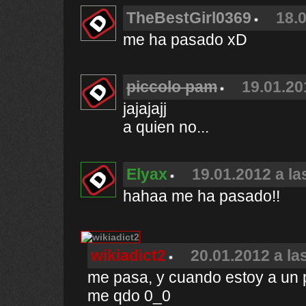
TheBestGirl0369
18.0
me ha pasado xD
piccolo pam
19.01.20
jajajajj
a quien no...
Elyax
19.01.2012 a la
hahaa me ha pasado!!
wikiadict2
20.01.2012 a la
me pasa, y cuando estoy a un 
me qdo 0_0