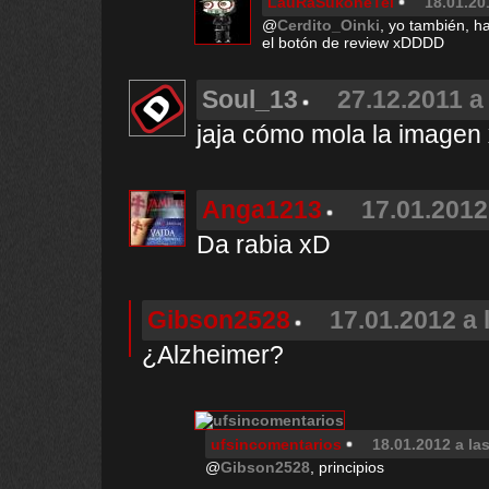
LauRaSukoneTei
18.01.20
@
Cerdito_Oinki
, yo también, h
el botón de review xDDDD
Soul_13
27.12.2011 a
jaja cómo mola la image
Anga1213
17.01.2012
Da rabia xD
Gibson2528
17.01.2012 a 
¿Alzheimer?
ufsincomentarios
18.01.2012 a la
@
Gibson2528
, principios