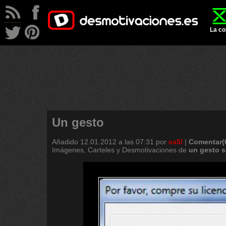
La co
Un gesto
Añadido
12.01.2012 a las 07:31
por
ca5l
|
Comentar(
Imágenes, Carteles y Desmotivaciones de
un
gesto
s