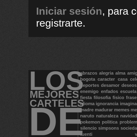
Iniciar sesión
, para 
registrarte.
LOS
abrazos
alegria
alma
ami
bogota
caracter
casa
cel
deportes
desamor
deseos
MEJORES
enemigo
enfados
escuela
fiesta
filosofia
fisico
frase
CARTELES
DE
idioma
ignorancia
imagina
madre
madurar
memes
me
naruto
naturaleza
navidad
pokemon
politica
proble
silencio
simpsons
socied
tuenti