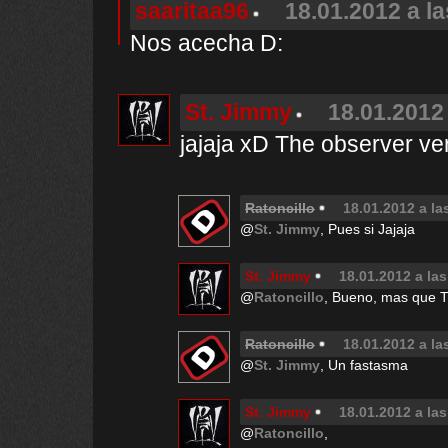
saaritaa96
18.01.2012 a la
Nos acecha D:
St. Jimmy
18.01.2012 
jajaja xD The observer ve
Ratoncillo
18.01.2012 a la
@
St. Jimmy
, Pues si Jajaja
St. Jimmy
18.01.2012 a las
@
Ratoncillo
, Bueno, mas que T
Ratoncillo
18.01.2012 a la
@
St. Jimmy
, Un fastasma
St. Jimmy
18.01.2012 a las
@
Ratoncillo
,