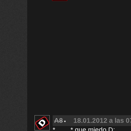
A8
18.01.2012 a las 0
*____* que miedo D: