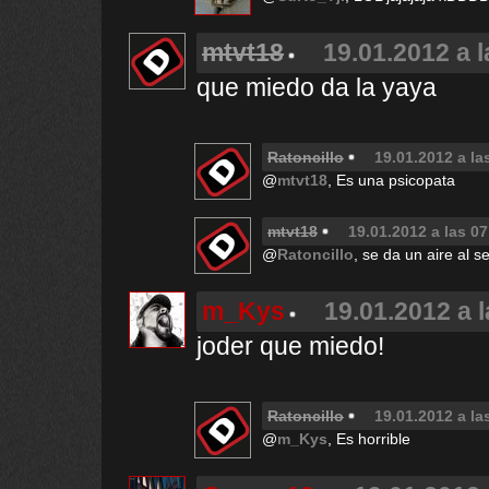
mtvt18
19.01.2012 a 
que miedo da la yaya
Ratoncillo
19.01.2012 a la
@
mtvt18
, Es una psicopata
mtvt18
19.01.2012 a las 07
@
Ratoncillo
, se da un aire al 
m_Kys
19.01.2012 a 
joder que miedo!
Ratoncillo
19.01.2012 a la
@
m_Kys
, Es horrible