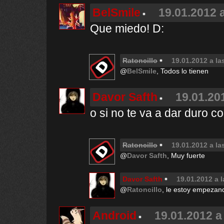
BelSmile
19.01.2012 a
Que miedo! D:
Ratoncillo
19.01.2012 a la
@
BelSmile
, Todos lo tienen
Davor Safth
19.01.20
o si no te va a dar duro co
Ratoncillo
19.01.2012 a la
@
Davor Safth
, Muy fuerte
Davor Safth
19.01.2012 a l
@
Ratoncillo
, le estoy empezan
Android
19.01.2012 a