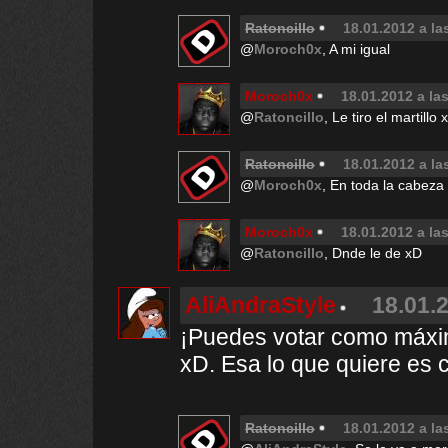
Ratoncillo
18.01.2012 a la
@
Moroch0x
, A mi igual
Moroch0x
18.01.2012 a la
@
Ratoncillo
, Le tiro el martillo 
Ratoncillo
18.01.2012 a la
@
Moroch0x
, En toda la cabeza
Moroch0x
18.01.2012 a la
@
Ratoncillo
, Dnde le de xD
AliAndraStyle
18.01.
¡Puedes votar como máxim
xD. Esa lo que quiere es 
Ratoncillo
18.01.2012 a la