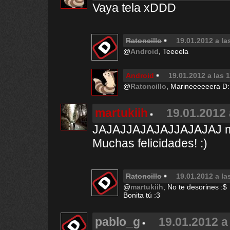
Vaya tela xDDD
Ratoncillo
19.01.2012 a la
@
Android
, Teeeela
Android
19.01.2012 a las 
@
Ratoncillo
, Marineeeeeera D:
martukiih
19.01.2012 
JAJAJJAJAJAJJAJAJAJ me 
Muchas felicidades! :)
Ratoncillo
19.01.2012 a la
@
martukiih
, No te desorines :$
Bonita tú :3
pablo_g
19.01.2012 a