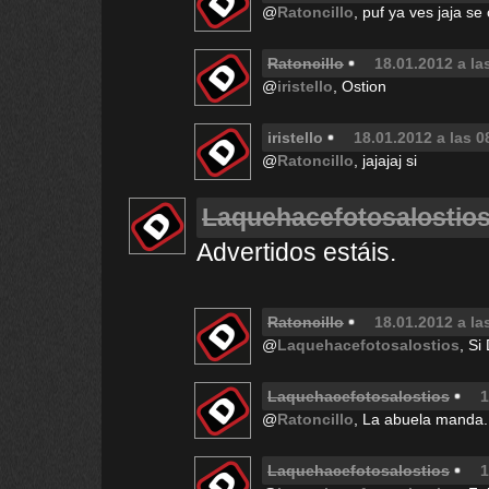
@
Ratoncillo
, puf ya ves jaja se
Ratoncillo
18.01.2012 a la
@
iristello
, Ostion
iristello
18.01.2012 a las 0
@
Ratoncillo
, jajajaj si
Laquehacefotosalostio
Advertidos estáis.
Ratoncillo
18.01.2012 a la
@
Laquehacefotosalostios
, Si
Laquehacefotosalostios
1
@
Ratoncillo
, La abuela manda.
Laquehacefotosalostios
1