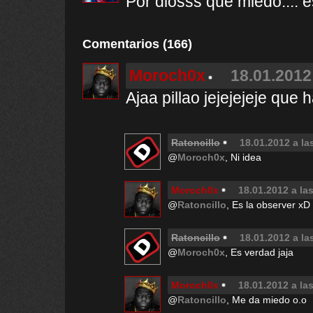
Por diosss que miedo.... e
Comentarios (166)
Moroch0x
18.01.2012
Ajaa pillao jejejejeje que
Ratoncillo
18.01.2012 a la
@
Moroch0x
, Ni idea
Moroch0x
18.01.2012 a la
@
Ratoncillo
, Es la observer xD
Ratoncillo
18.01.2012 a la
@
Moroch0x
, Es verdad jaja
Moroch0x
18.01.2012 a la
@
Ratoncillo
, Me da miedo o.o