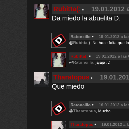
Rubitta(:
19.01.2012 a
Da miedo la abuelita D:
Ratoncillo
19.01.2012 a la
@
Rubitta
,): No hace falta que 
Rubitta(:
19.01.2012 a las
@
Ratoncillo
, jajaja :D
Tharatopus
19.01.201
Que miedo
Ratoncillo
19.01.2012 a la
@
Tharatopus
, Mucho
Tharatopus
19.01.2012 a l