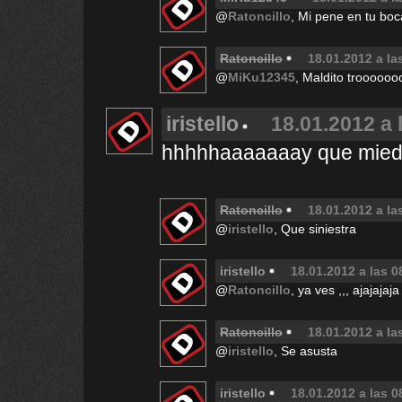
@
Ratoncillo
, Mi pene en tu boca 
Ratoncillo
18.01.2012 a la
@
MiKu12345
, Maldito trooooo
iristello
18.01.2012 a 
hhhhhaaaaaaay que mied
Ratoncillo
18.01.2012 a la
@
iristello
, Que siniestra
iristello
18.01.2012 a las 0
@
Ratoncillo
, ya ves ,,, ajajajaj
Ratoncillo
18.01.2012 a la
@
iristello
, Se asusta
iristello
18.01.2012 a las 0