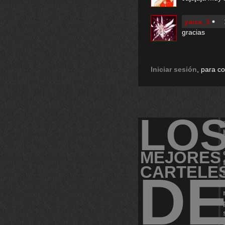
yaiza_1
gracias
Iniciar sesión
, para c
LO
MEJORES
CARTELE
D