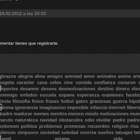
19.02.2012 a las 10:33
omentar tienes que registrarte.
S
abrazos
alegria
alma
amigos
amistad
amor
animales
anime
art
bogota
caracter
casa
celos
cine
comida
confianza
corazon
deportes
desamor
deseos
desmotivaciones
destino
dinero
dio
enemigo
enfados
escuela
espana
esperanza
examenes
faceb
fiesta
filosofia
fisico
frases
futbol
gatos
graciosas
guerra
hipst
S
E
idioma
ignorancia
imaginacion
imposible
infancia
internet
libert
madre
madurar
memes
mentira
mexico
miedo
motivaciones
mue
naruto
naturaleza
navidad
obstaculos
odio
olvidar
padre
padre
pokemon
politica
problemas
promesas
recuerdos
religion
risa
silencio
simpsons
sociedad
soledad
sonrisa
sueños
tatuajes
te
tuenti
verano
vida