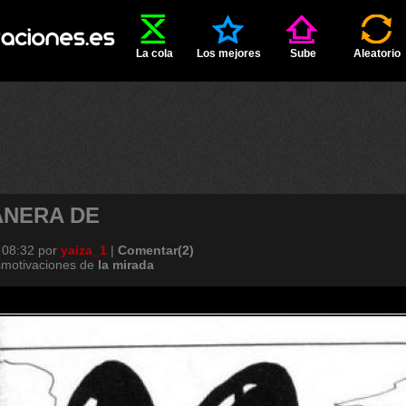
La cola
Los mejores
Sube
Aleatorio
ANERA DE
 08:32
por
yaiza_1
|
Comentar(2)
smotivaciones de
la
mirada