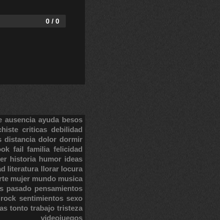
0 / 0
e
ausencia
ayuda
besos
chiste
criticas
debilidad
s
distancia
dolor
dormir
ook
fail
familia
felicidad
er
historia
humor
ideas
ad
literatura
llorar
locura
rte
mujer
mundo
musica
s
pasado
pensamientos
rock
sentimientos
sexo
tas
tonto
trabajo
tristeza
videojuegos