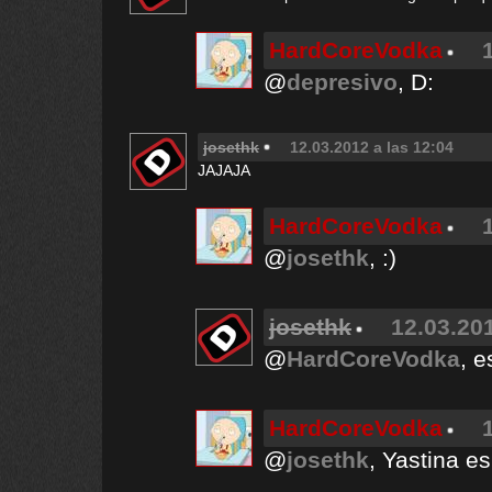
HardCoreVodka
@
depresivo
, D:
josethk
12.03.2012 a las 12:04
JAJAJA
HardCoreVodka
@
josethk
, :)
josethk
12.03.201
@
HardCoreVodka
, e
HardCoreVodka
@
josethk
, Yastina es