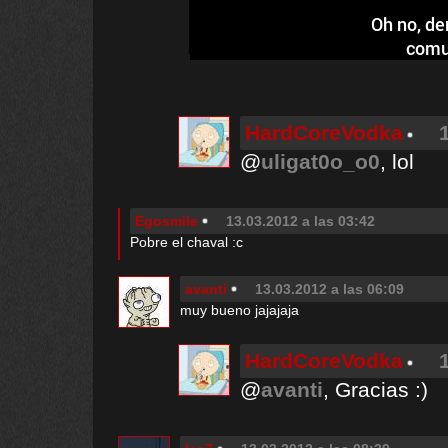
Oh no, de
comu
HardCoreVodka
@
uligat0o_o0
, lol
Egosmile
13.03.2012 a las 03:42
Pobre el chaval :c
avanti
13.03.2012 a las 06:09
muy bueno jajajaja
HardCoreVodka
@
avanti
, Gracias :)