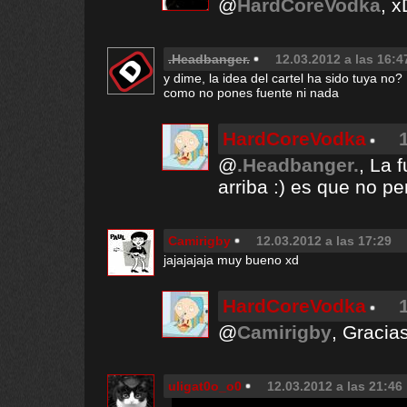
@
HardCoreVodka
, x
.Headbanger.
12.03.2012 a las 16:4
y dime, la idea del cartel ha sido tuya no?
como no pones fuente ni nada
HardCoreVodka
@
.Headbanger.
, La 
arriba :) es que no pe
Camirigby
12.03.2012 a las 17:29
jajajajaja muy bueno xd
HardCoreVodka
@
Camirigby
, Gracias
uligat0o_o0
12.03.2012 a las 21:46