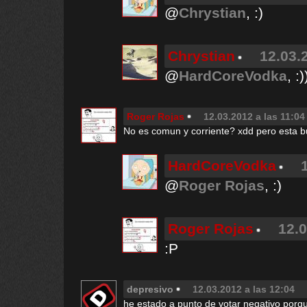
@
Chrystian
, :)
Chrystian
12.03.
@
HardCoreVodka
, :)
Roger Rojas
12.03.2012 a las 11:04
No es comun y corriente? xdd pero esta 
HardCoreVodka
@
Roger Rojas
, :)
Roger Rojas
12.0
:P
depresivo
12.03.2012 a las 12:04
he estado a punto de votar negativo porq