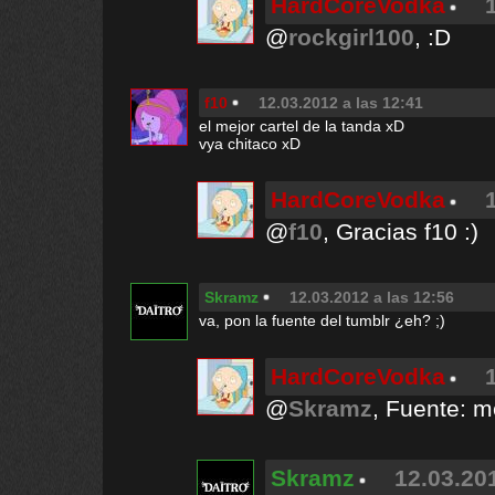
HardCoreVodka
@
rockgirl100
, :D
f10
12.03.2012 a las 12:41
el mejor cartel de la tanda xD
vya chitaco xD
HardCoreVodka
@
f10
, Gracias f10 :)
Skramz
12.03.2012 a las 12:56
va, pon la fuente del tumblr ¿eh? ;)
HardCoreVodka
@
Skramz
, Fuente: 
Skramz
12.03.20