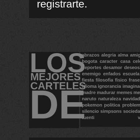
registrarte.
LOS
abrazos
alegria
alma
ami
bogota
caracter
casa
cel
deportes
desamor
deseos
MEJORES
enemigo
enfados
escuela
fiesta
filosofia
fisico
frase
CARTELES
DE
idioma
ignorancia
imagina
madre
madurar
memes
me
naruto
naturaleza
navidad
pokemon
politica
proble
silencio
simpsons
socied
tuenti