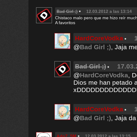
Bad Girl ;)
12.03.2012 a las 13:14
Chistaco malo pero que me hizo reí
A favoritos
HardCoreVodka
@
Bad Girl ;)
, Jaja me
Bad Girl ;)
17.03.
@
HardCoreVodka
, 
Dios me han petado a
xDDDDDDDDDDDDD
HardCoreVodka
@
Bad Girl ;)
, Jaja da
Adn7_SM
12.03.2012 a las 13:15