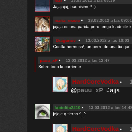
lca7
13.03.2012 a las 08:39
Jajajajaj, buenisimo!! :)
maria_music
13.03.2012 a las 09:01
jajaja es una parida pero tengo k admitir k 
-Dragunov-
13.03.2012 a las 10:03
Cosilla hermosa!, un perro de una tia que
pauu_xP
13.03.2012 a las 12:47
Sobre todo la corriente.
HardCoreVodka
@
pauu_xP
, Jajja
fabiolita2210
13.03.2012 a las 14:4
jejeje q tierno ^_^
HardCoreVodka