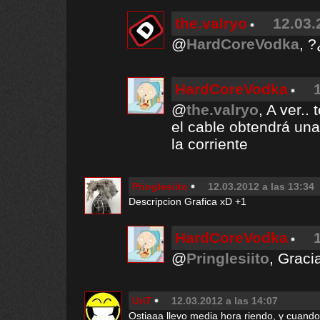
the.valryo
12.03.
@
HardCoreVodka
, ?
HardCoreVodka
@
the.valryo
, A ver..
el cable obtendrá una
la corriente
Pringlesiito
12.03.2012 a las 13:34
Descripcion Grafica xD +1
HardCoreVodka
@
Pringlesiito
, Gracia
Uri7
12.03.2012 a las 14:07
Ostiaaa llevo media hora riendo, y cuando