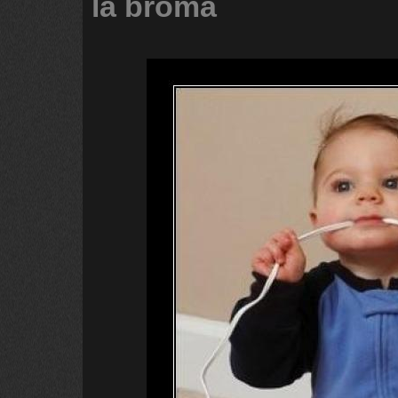
la
broma