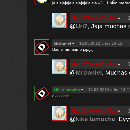
jajajajajajajajajajajajajaja =') +1 bien mere
HardCoreVodka
@
Uri7
, Jaja muchas g
MrDaniel
12.03.2012 a las 14:12
Bueniiiiiiiiiiiiisimo jajajaj
HardCoreVodka
@
MrDaniel
, Muchas g
kike temoche
12.03.2012 a las 14:1
okkkkkkk....
HardCoreVodka
@
kike temoche
, Eyy