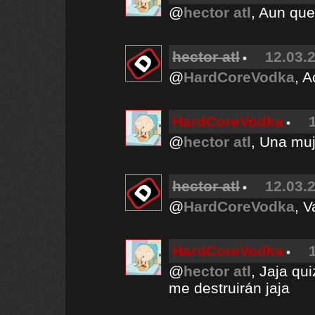
@
hector atl
, Aun que
hector atl
12.03.2
@
HardCoreVodka
, A
HardCoreVodka
@
hector atl
, Una muj
hector atl
12.03.2
@
HardCoreVodka
, 
HardCoreVodka
@
hector atl
, Jaja qu
me destruirán jaja