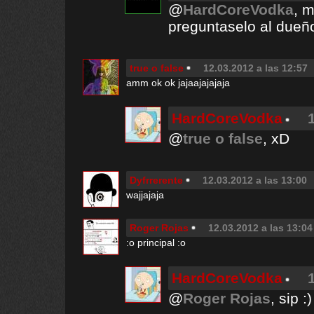
@
HardCoreVodka
, m
preguntaselo al dueño
true o false
12.03.2012 a las 12:57
amm ok ok jajaajajajaja
HardCoreVodka
@
true o false
, xD
Dyfrrerente
12.03.2012 a las 13:00
wajjajaja
Roger Rojas
12.03.2012 a las 13:04
:o principal :o
HardCoreVodka
@
Roger Rojas
, sip :)