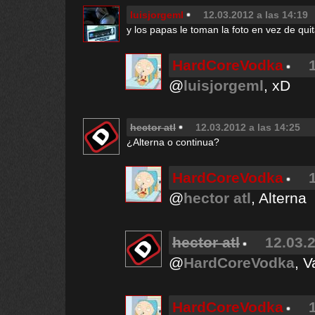
luisjorgeml
12.03.2012 a las 14:19
y los papas le toman la foto en vez de quit
HardCoreVodka
@
luisjorgeml
, xD
hector atl
12.03.2012 a las 14:25
¿Alterna o continua?
HardCoreVodka
@
hector atl
, Alterna
hector atl
12.03.2
@
HardCoreVodka
, V
HardCoreVodka