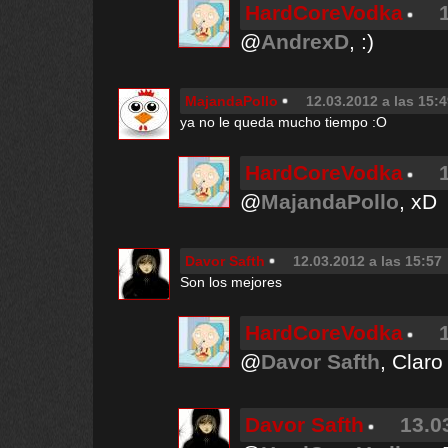
HardCoreVodka
@
AndrexD
, :)
MajandaPollo
12.03.2012 a las 15:
ya no le queda mucho tiempo :O
HardCoreVodka
@
MajandaPollo
, xD
Davor Safth
12.03.2012 a las 15:57
Son los mejores
HardCoreVodka
@
Davor Safth
, Claro 
Davor Safth
13.0