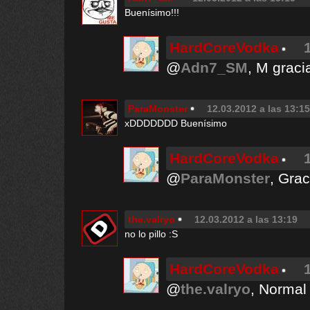
Buenísimo!!!
HardCoreVodka
@
Adn7_SM
, M gracia
ParaMonster
12.03.2012 a las 13:15
xDDDDDDD Buenísimo
HardCoreVodka
@
ParaMonster
, Grac
the.valryo
12.03.2012 a las 13:19
no lo pillo :S
HardCoreVodka
@
the.valryo
, Normal