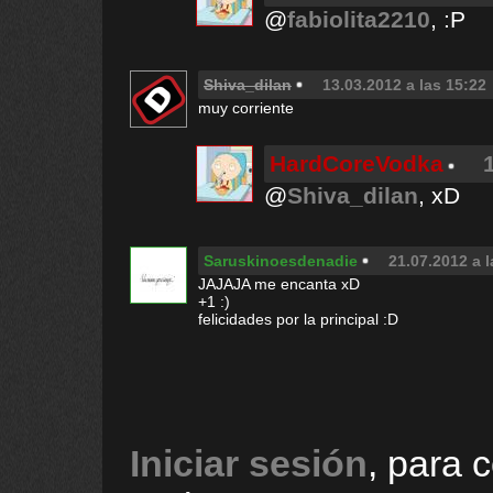
@
fabiolita2210
, :P
Shiva_dilan
13.03.2012 a las 15:22
muy corriente
HardCoreVodka
@
Shiva_dilan
, xD
Saruskinoesdenadie
21.07.2012 a l
JAJAJA me encanta xD
+1 :)
felicidades por la principal :D
Iniciar sesión
, para 