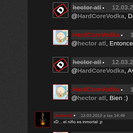
hector atl
12.03.2
@
HardCoreVodka
, D
HardCoreVodka
@
hector atl
, Entonce
hector atl
12.03.2
@
HardCoreVodka
, A
HardCoreVodka
@
hector atl
, Bien :)
AndrexD
12.03.2012 a las 14:48
xD....el niño es inmortal :p