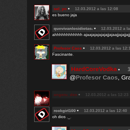
sel_yo
12.03.2012 a las 12:08
es bueno jaja
quevivanlosidiotas.
12.03.2012 a l
ahhhhhhhhhhhh ajaajajajajajajjajaajjajajjaj
Profesor Caos
12.03.2012 a las 12:
Fascinante.
HardCoreVodka
@
Profesor Caos
, Gr
angeru_des
12.03.2012 a las 12:23
rockgirl100
12.03.2012 a las 12:40
oh dios ._.