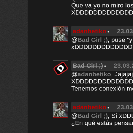
Que va yo no miro lo
XDDDDDDDDDDDD
adanbetiko
23.03
@
Bad Girl ;)
, puse "
xDDDDDDDDDDDDD
Bad Girl ;)
23.03.
@
adanbetiko
, Jajaja
XDDDDDDDDDDDD
Tenemos conexión me
adanbetiko
23.03
@
Bad Girl ;)
, Sí x
¿En qué estás pensa