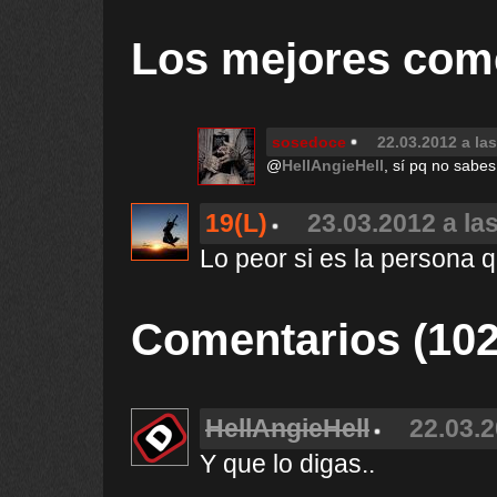
Los mejores com
sosedoce
22.03.2012 a la
@
HellAngieHell
, sí pq no sabes 
19(L)
23.03.2012 a la
Lo peor si es la persona q
Comentarios (102
HellAngieHell
22.03.2
Y que lo digas..