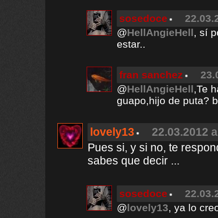
sosedoce
22.03.
@
HellAngieHell
, sí 
estar..
fran sanchez
23.
@
HellAngieHell
,Te 
guapo,hijo de puta?
lovely13
22.03.2012 a
Pues si, y si no, te resp
sabes que decir ...
sosedoce
22.03.
@
lovely13
, ya lo cre