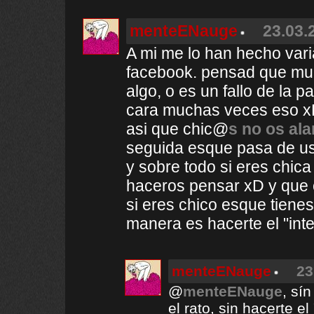
menteENauge
23.03.
A mi me lo han hecho varia
facebook. pensad que mu
algo, o es un fallo de la
cara muchas veces eso xD
asi que chic@
s no os ala
seguida esque pasa de ust
y sobre todo si eres chica 
haceros pensar xD y que 
si eres chico esque tienes
manera es hacerte el "int
menteENauge
23
@
menteENauge
, sí
el rato, sin hacerte e