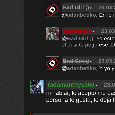
Bad Girl ;)
23.03.
@
adanbetiko
, En lo
adanbetiko
23.03
@
Bad Girl ;)
, Yo est
el ai si te pego ese :D
Bad Girl ;)
23.03.
@
adanbetiko
, Y yo y
radamanthys360
23.0
ni hablar, lo acepto me pas
persona te gusta, te deja