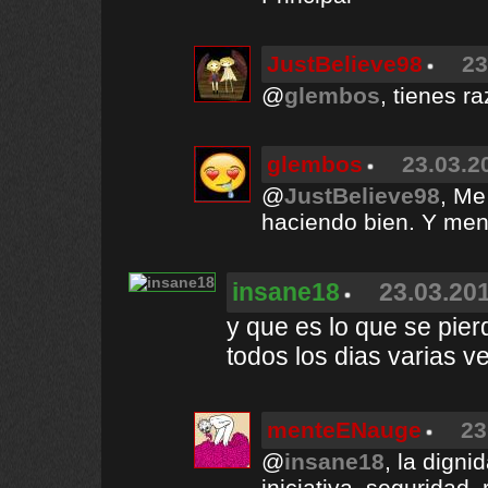
JustBelieve98
23
@
glembos
, tienes r
glembos
23.03.2
@
JustBelieve98
, Me
haciendo bien. Y men
insane18
23.03.201
y que es lo que se pie
todos los dias varias 
menteENauge
23
@
insane18
, la digni
iniciativa, seguridad,