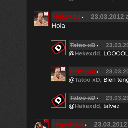
Hekexdd
23.03.2012 
Hola
Tatoo xD
23.03.2
@
Hekexdd
, LOOOO
Hekexdd
23.03.2
@
Tatoo xD
, Bien ten
Tatoo xD
23.03.2
@
Hekexdd
, talvez
rogertuba
23.03.2012