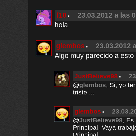
f10
23.03.2012 a las 
hola
glembos
23.03.2012 a
Algo muy parecido a esto y
JustBelieve98
23
@
glembos
, Si, yo t
triste....
glembos
23.03.2
@
JustBelieve98
, Es
Principal. Vaya trabaj
Principal