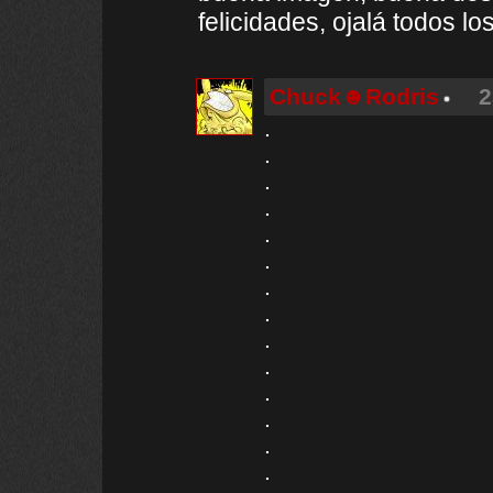
felicidades, ojalá todos lo
Chuck☻Rodris
2
.
.
.
.
.
.
.
.
.
.
.
.
.
.