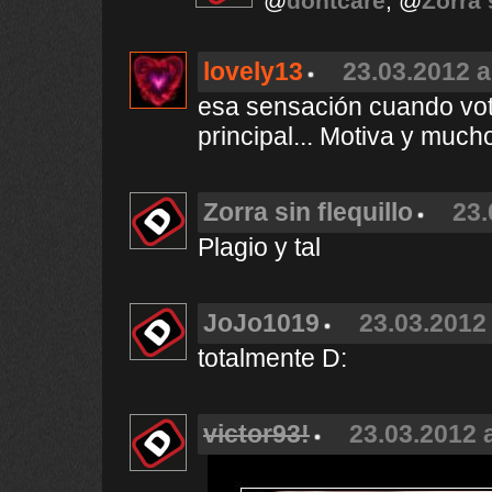
@
dontcare
, @
Zorra 
lovely13
23.03.2012 a
esa sensación cuando vota
principal... Motiva y mucho!
Zorra sin flequillo
23.
Plagio y tal
JoJo1019
23.03.2012 
totalmente D:
victor93!
23.03.2012 