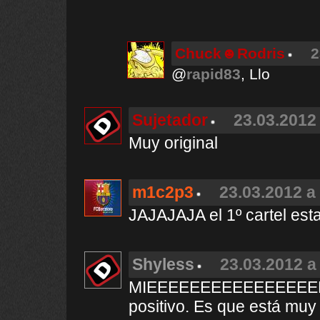
Chuck☻Rodris
2
@
rapid83
, Llo
Sujetador
23.03.2012 
Muy original
m1c2p3
23.03.2012 a
JAJAJAJA el 1º cartel esta
Shyless
23.03.2012 a
MIEEEEEEEEEEEEEEEEE
positivo. Es que está muy 