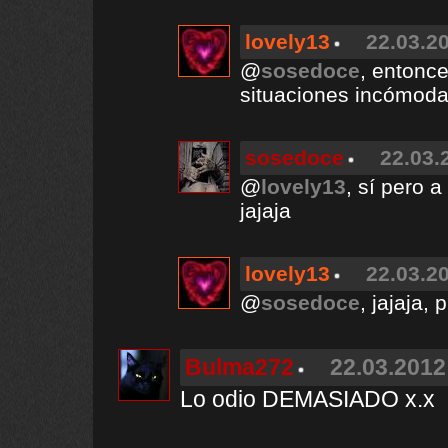
lovely13
22.03.20
@
sosedoce
, entonc
situaciones incómodas
sosedoce
22.03.
@
lovely13
, sí pero 
jajaja
lovely13
22.03.20
@
sosedoce
, jajaja, 
Bulma272
22.03.2012
Lo odio DEMASIADO x.x