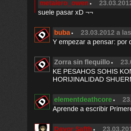
metalero_owen
23.03.2012
suele pasar xD ¬¬
buba
23.03.2012 a la
Y empezar a pensar: por 
Zorra sin flequillo
23.
KE PESAHOS SOHIS KO
HORIJINALIDAD SHUE
elementdeathcore
23
Aprende a escribir Primero
Davor Safth
23.03.20