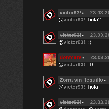
victor93!
23.03.2
@
victor93!
, hola?
victor93!
23.03.2
@
victor93!
, :(
dontcare
23.03.2
@
victor93!
, :D
Zorra sin flequillo
@
victor93!
, hola
victor93!
23.03.2