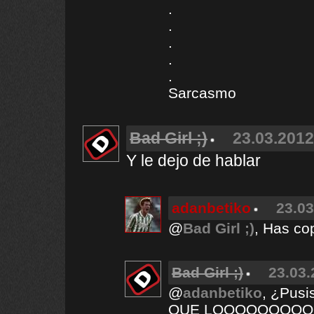
.
.
.
.
.
Sarcasmo
Bad Girl ;)
23.03.2012
Y le dejo de hablar
adanbetiko
23.03
@
Bad Girl ;)
, Has co
Bad Girl ;)
23.03.
@
adanbetiko
, ¿Pus
QUE LOOOOOOOO