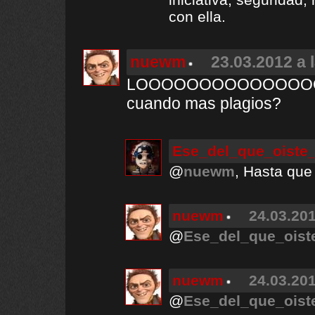
con ella.
nuewm
23.03.2012 a 
LOOOOOOOOOOOOOOOO
cuando mas plagios?
Ese_del_que_oiste_
@
nuewm
, Hasta que
nuewm
24.03.201
@
Ese_del_que_oist
nuewm
24.03.201
@
Ese_del_que_oist