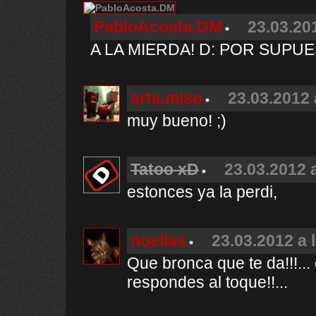
PabloAcosta.DM
23.03.20
A LA MIERDA! D: POR SUPUE
srta.miso
23.03.2012 
muy bueno! ;)
Tatoo xD
23.03.2012 
estonces ya la perdi,
noelias
23.03.2012 a 
Que bronca que te da!!!...
respondes al toque!!...