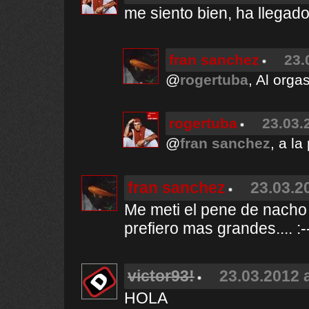
me siento bien, ha llegado
fran sanchez
23.
@
rogertuba
, Al org
rogertuba
23.03.
@
fran sanchez
, a la
fran sanchez
23.03.2
Me meti el pene de nacho
prefiero mas grandes.... :--
victor93!
23.03.2012 
HOLA