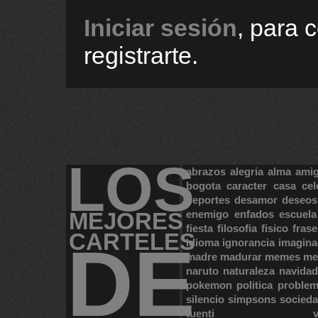
Iniciar sesión
, para 
registrarte.
LOS
abrazos
alegria
alma
ami
bogota
caracter
casa
cel
deportes
desamor
deseos
MEJORES
enemigo
enfados
escuela
fiesta
filosofia
fisico
frase
CARTELES
DE
idioma
ignorancia
imagina
madre
madurar
memes
me
naruto
naturaleza
navidad
pokemon
politica
proble
silencio
simpsons
socied
tuenti