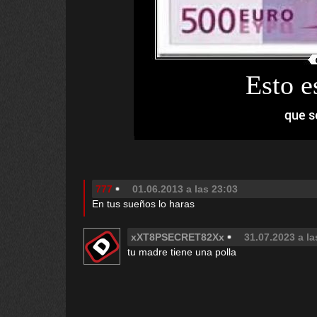
Esto e
que s
777
01.06.2013 a las 23:03
En tus sueños lo haras
xXT8PSECRET82Xx
31.07.2023 a la
tu madre tiene una polla