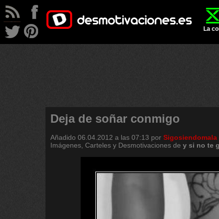
La co
Deja de soñar conmigo
Añadido
06.04.2012 a las 07:13
por
Sigosiendomala
Imágenes, Carteles y Desmotivaciones de
y
si
no
te