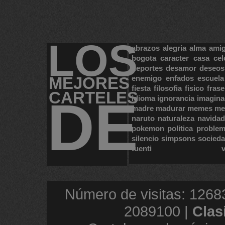
LOS
abrazos
alegria
alma
ami
bogota
caracter
casa
cel
deportes
desamor
deseos
MEJORES
enemigo
enfados
escuela
fiesta
filosofia
fisico
frase
CARTELES
DE
idioma
ignorancia
imagina
madre
madurar
memes
me
naruto
naturaleza
navidad
pokemon
politica
proble
silencio
simpsons
socied
tuenti
Número de visitas: 1268
2089100 |
Clas