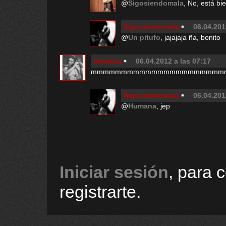
@
Sigosiendomala
, No, está bi
Sigosiendomala
06.04.201
@
Un pitufo
, jajajaja ña, bonito
Humana
06.04.2012 a las 07:17
mmmmmmmmmmmmmmmmmmmmmm
Sigosiendomala
06.04.201
@
Humana
, jep
Iniciar sesión
, para 
registrarte.