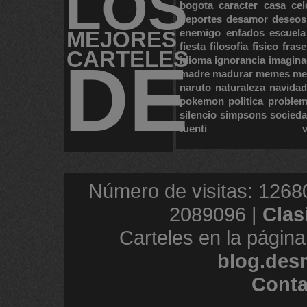
LOS
bogota
caracter
casa
cel
deportes
desamor
deseos
MEJORES
enemigo
enfados
escuela
fiesta
filosofia
fisico
frase
CARTELES
DE
idioma
ignorancia
imagina
madre
madurar
memes
me
naruto
naturaleza
navidad
pokemon
politica
proble
silencio
simpsons
socied
tuenti
Número de visitas: 1268
2089096 |
Clas
Carteles en la página
blog.des
Conta