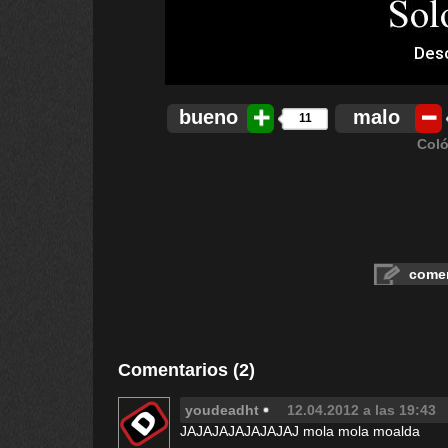
bueno
malo
11
Coló
comen
Comentarios (2)
youdeadht
12.04.2012 a las 19:43
JAJAJAJAJAJAJAJ mola mola moalda