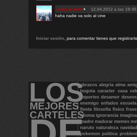
make.a.wish
12.04.2012 a las 19:45
haha nadie va solo al cine
Iniciar sesión
, para comentar tienes que registrarte
LOS
abrazos
alegria
alma
ami
bogota
caracter
casa
cel
deportes
desamor
deseos
MEJORES
enemigo
enfados
escuela
fiesta
filosofia
fisico
frase
CARTELES
DE
idioma
ignorancia
imagina
madre
madurar
memes
me
naruto
naturaleza
navidad
pokemon
politica
proble