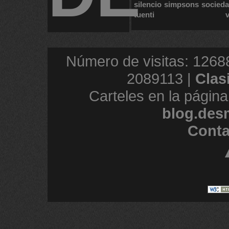
silencio
simpsons
socied
tuenti
Número de visitas: 1268
2089113 |
Clas
Carteles en la página
blog.des
Conta