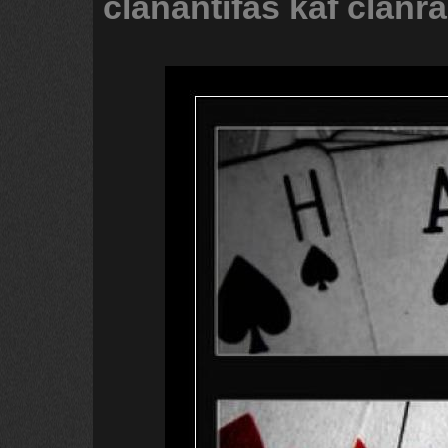
clanantifas
kaf
clanr