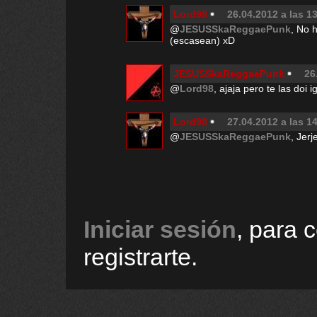
Lord98
26.04.2012 a las 1
@
JESUSSkaReggaePunk
, No 
(escasean) xD
JESUSSkaReggaePunk
26
@
Lord98
, ajaja pero te las doi i
Lord98
27.04.2012 a las 1
@
JESUSSkaReggaePunk
, Jerj
Iniciar sesión
, para 
registrarte.