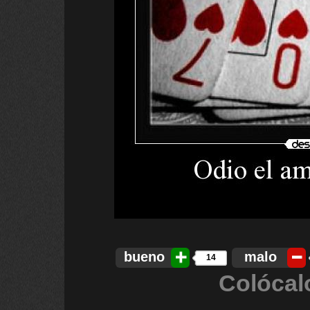
bueno
malo
14
Colócal