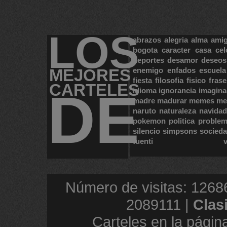
LOS
abrazos
alegria
alma
ami
bogota
caracter
casa
cel
deportes
desamor
deseos
MEJORES
enemigo
enfados
escuela
fiesta
filosofia
fisico
frase
CARTELES
DE
idioma
ignorancia
imagina
madre
madurar
memes
me
naruto
naturaleza
navidad
pokemon
politica
proble
silencio
simpsons
socied
tuenti
Número de visitas: 1268
2089111 |
Clas
Carteles en la págin