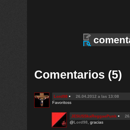
coment
Comentarios (5)
Lord98
26.04.2012 a las 13:08
Favoritoss
JESUSSkaReggaePunk
26
@
Lord98
, gracias