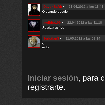
Davor Safth
21.04.2012 a las 11:41
O usando google
melbita100
22.04.2012 a las 11:18
Jjajajaja así es
$cristian$
11.05.2012 a las 09:14
c
ierto
Iniciar sesión
, para 
registrarte.