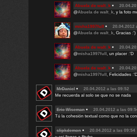
Abuela de walt_k
20.04.20
@
Abuela de walt_k
, y la foto m
misha1997full
20.04.2012 
@
Abuela de walt_k
, Gracias :')
Abuela de walt_k
20.04.20
@
misha1997full
, un placer :'D
Abuela de walt_k
20.04.20
@
misha1997full
, Felicidades :'
MrDaniel
20.04.2012 a las 09:52
Me recuerda al solo se que no se nada
Eric Wiseman
20.04.2012 a las 09:5
Tú la cohesión textual como que no la co
slipkdemon
20.04.2012 a las 09:54
y así llegas a 8tube