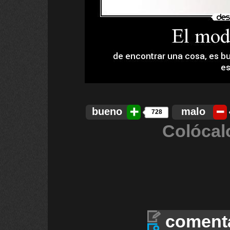
bueno
malo
728
Colócal
coment