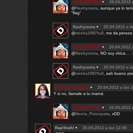
misha1997full
20.04.2012 
@
flashyrasta
, aunque ya lo ten
"flag"
flashyrasta
20.04.2012 a l
@
misha1997full
, me da pereza 
misha1997full
20.04.2012 
@
flashyrasta
, NO soy chica.... :
flashyrasta
20.04.2012 a l
@
misha1997full
, aah bueno pe
Novia_Psicopata
20.04.2012 a las 
Y si no, llamale a tu mamá
misha1997full
20.04.2012 
@
Novia_Psicopata
, xDD
RapYeah!
20.04.2012 a las 12:56