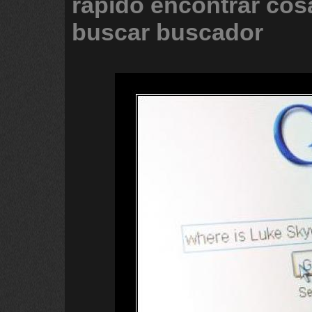
rapido
encontrar
cos
buscar
buscador