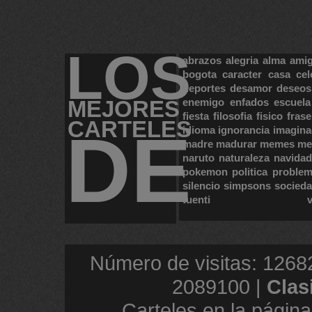
LOS
abrazos
alegria
alma
ami
bogota
caracter
casa
cel
deportes
desamor
deseos
MEJORES
enemigo
enfados
escuela
fiesta
filosofia
fisico
frase
CARTELES
DE
idioma
ignorancia
imagina
madre
madurar
memes
me
naruto
naturaleza
navidad
pokemon
politica
proble
silencio
simpsons
socied
tuenti
Número de visitas: 1268
2089100 |
Clas
Carteles en la página