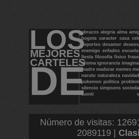
LOS
abrazos
alegria
alma
ami
bogota
caracter
casa
cel
deportes
desamor
deseos
MEJORES
enemigo
enfados
escuela
fiesta
filosofia
fisico
frase
CARTELES
DE
idioma
ignorancia
imagina
madre
madurar
memes
me
naruto
naturaleza
navidad
pokemon
politica
proble
silencio
simpsons
socied
tuenti
Número de visitas: 1269
2089119 |
Clas