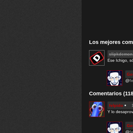
Los mejores com
slipkdemon
Ese Ichigo, s
Go
@
f
Comentarios (118
felpido
Y lo desaprov
Go
@
f