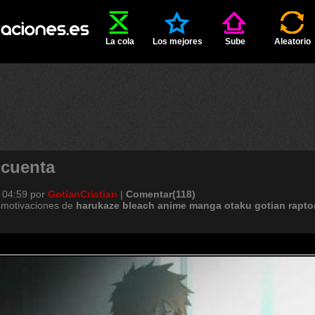
La cola
Los mejores
Sube
Aleatorio
s cuenta
 04:59
por
GotianCristian
|
Comentar(118)
smotivaciones de
harukaze
bleach
anime
manga
otaku
gotian
rapto