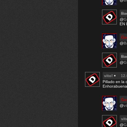
@
B
Bad
@
G
EN 
Go
@
B
Bad
@
G
vito!
12.
Pillado en la 
Enhorabuena
Go
@
v
vit
@
G