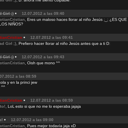
ad Girl ;)
, D: ahora me siento culpable.
 Girl ;)
12.07.2012 a las 09:40
otianCristian
, Eres un maloso haces llorar al niño Jesús ;_; ¿ES Q
LOS NIÑOS?
tianCristian
12.07.2012 a las 09:41
ad Girl ;)
, Prefiero hacer llorar al niño Jesús antes que a ti D:
 Girl ;)
12.07.2012 a las 09:43
otianCristian
, Oish que mono ^^
07.2012 a las 08:59
cola y en la princi jew
 ^^
tianCristian
12.07.2012 a las 08:59
ito!
, LoL esto si que no me lo esperaba jajaja
o!
12.07.2012 a las 09:00
otianCristian
, Pues mejor todavía jaja xD