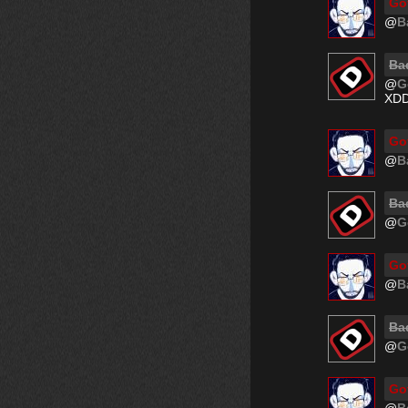
Go
@
B
Bad
@
G
XD
Go
@
B
Bad
@
G
Go
@
B
Bad
@
G
Go