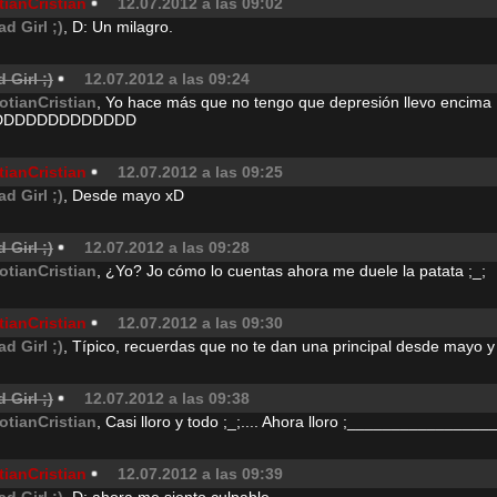
tianCristian
12.07.2012 a las 09:02
ad Girl ;)
, D: Un milagro.
 Girl ;)
12.07.2012 a las 09:24
otianCristian
, Yo hace más que no tengo que depresión llevo encima
DDDDDDDDDDDDD
tianCristian
12.07.2012 a las 09:25
ad Girl ;)
, Desde mayo xD
 Girl ;)
12.07.2012 a las 09:28
otianCristian
, ¿Yo? Jo cómo lo cuentas ahora me duele la patata ;_;
tianCristian
12.07.2012 a las 09:30
ad Girl ;)
, Típico, recuerdas que no te dan una principal desde mayo y 
 Girl ;)
12.07.2012 a las 09:38
otianCristian
, Casi lloro y todo ;_;.... Ahora lloro ;______________
tianCristian
12.07.2012 a las 09:39