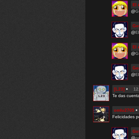
El
@
G
Go
@
E
El
@
G
Go
@
E
[L23]
12
Te das cuenta
omlu2705
Felicidades po
Go
@
o