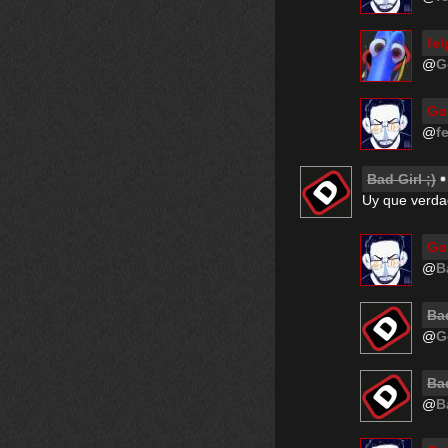
fel
@
G
Go
@
f
Bad Girl ;)
Uy que verdad
Go
@
B
Bad
@
G
Bad
@
B