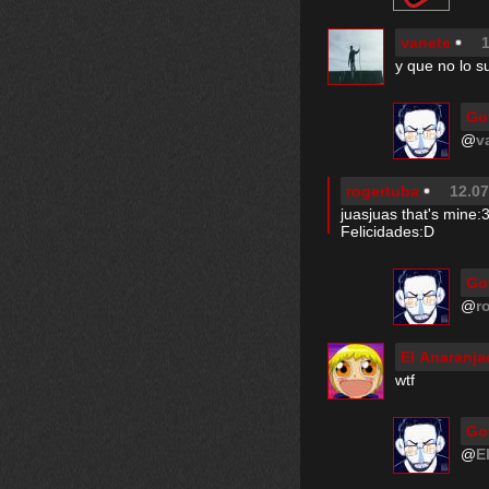
vanete
1
y que no lo s
Go
@
v
rogertuba
12.07
juasjuas that's mine:
Felicidades:D
Go
@
r
El Anaranj
wtf
Go
@
E