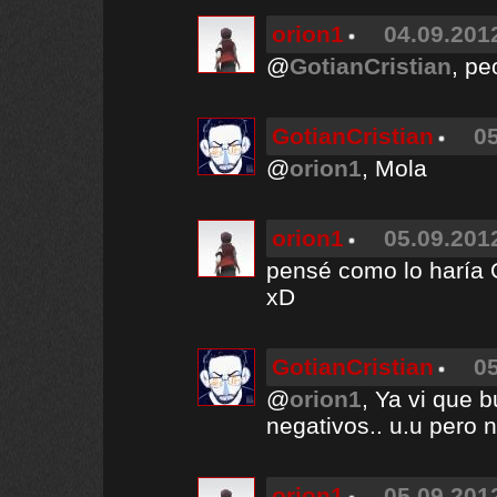
orion1
04.09.2012
@
GotianCristian
, pe
GotianCristian
05
@
orion1
, Mola
orion1
05.09.2012
pensé como lo haría Or
xD
GotianCristian
05
@
orion1
, Ya vi que 
negativos.. u.u pero
orion1
05.09.2012