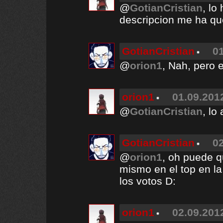
@
GotianCristian
, lo
descripcion me ha que
GotianCristian
01
@
orion1
, Nah, pero
orion1
01.09.2012
@
GotianCristian
, lo
GotianCristian
02
@
orion1
, oh puede 
mismo en el top en la
los votos D:
orion1
02.09.2012