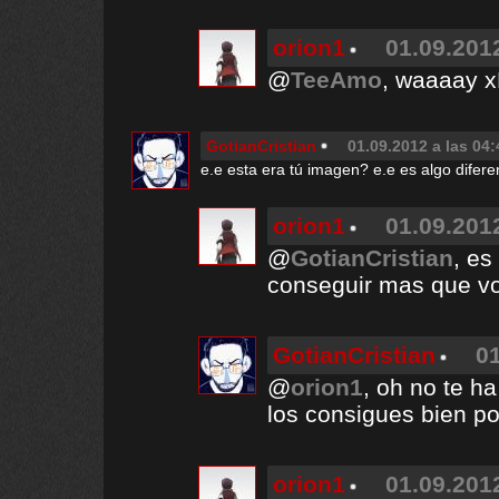
orion1
01.09.2012
@
TeeAmo
, waaaay 
GotianCristian
01.09.2012 a las 04:
e.e esta era tú imagen? e.e es algo difer
orion1
01.09.2012
@
GotianCristian
, es
conseguir mas que v
GotianCristian
01
@
orion1
, oh no te h
los consigues bien por
orion1
01.09.2012