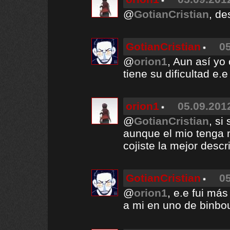
@
GotianCristian
, d
GotianCristian
05
@
orion1
, Aun así yo
tiene su dificultad e.e
orion1
05.09.2012
@
GotianCristian
, si
aunque el mio tenga 
cojiste la mejor descr
GotianCristian
05
@
orion1
, e.e fui má
a mi en uno de binb