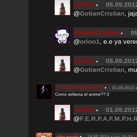
orion1
05.09.2012
@
GotianCristian
, ja
GotianCristian
05
@
orion1
, e.e ya ver
orion1
05.09.2012
@
GotianCristian
, m
F.E.R.P.A.F.M.P.H.R.D.H
01.09.2012 a
Como sellama el anime??:3
orion1
01.09.2012
@
F.E.R.P.A.F.M.P.H.
silvi prado
19.05.2014 a las 10:33