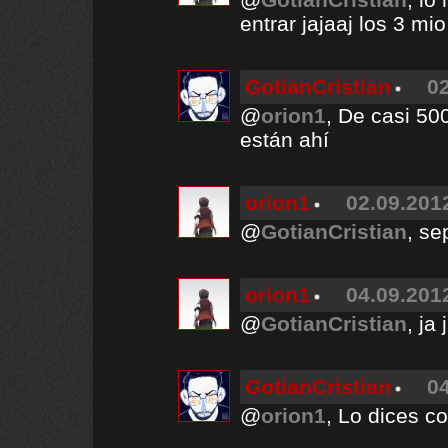
entrar jajaaj los 3 mi
GotianCristian
02
@
orion1
, De casi 50
están ahí
orion1
02.09.2012
@
GotianCristian
, se
orion1
04.09.2012
@
GotianCristian
, ja
GotianCristian
04
@
orion1
, Lo dices c