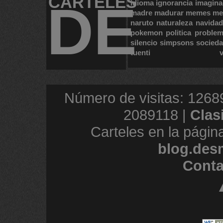
CARTELES
DE
idioma
ignorancia
imagina
madre
madurar
memes
me
naruto
naturaleza
navidad
pokemon
politica
proble
silencio
simpsons
socied
tuenti
Número de visitas: 1268
2089118 |
Clas
Carteles en la págin
blog.des
Conta