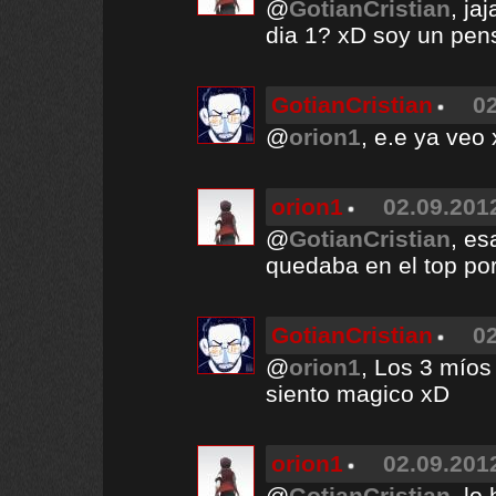
@
GotianCristian
, ja
dia 1? xD soy un pen
GotianCristian
02
@
orion1
, e.e ya veo 
orion1
02.09.2012
@
GotianCristian
, es
quedaba en el top po
GotianCristian
02
@
orion1
, Los 3 míos
siento magico xD
orion1
02.09.2012
@
GotianCristian
, lo