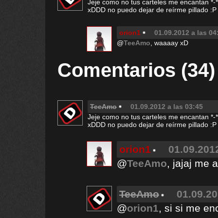
Jeje como no tus carteles me encantan *-* 
xDDD no puedo dejar de reírme pillado :P
orion1
01.09.2012 a las 04
@
TeeAmo
, waaaay xD
Comentarios (34)
TeeAmo
01.09.2012 a las 03:45
Jeje como no tus carteles me encantan *-* 
xDDD no puedo dejar de reírme pillado :P
orion1
01.09.2012
@
TeeAmo
, jajaj me
TeeAmo
01.09.20
@
orion1
, si si me e