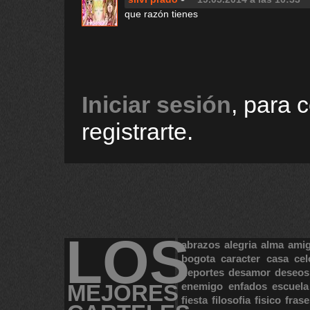
que razón tienes
Iniciar sesión
, para 
registrarte.
LOS
abrazos
alegria
alma
ami
bogota
caracter
casa
cel
deportes
desamor
deseos
MEJORES
enemigo
enfados
escuela
fiesta
filosofia
fisico
frase