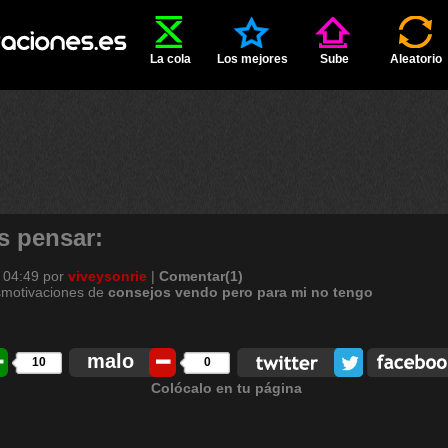
La cola
Los mejores
Sube
Aleatorio
s pensar:
 04:49
por
viveysonrie
|
Comentar(1)
smotivaciones de
consejos
vendo
pero
para
mi
no
tengo
malo
10
0
Colócalo en tu página