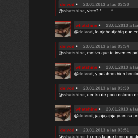
deivod
23.01.2013 a las 03:30
@
whatshine
, viste? *____*
whatshine
23.01.2013 a la
@
deivod
, lo ajdhaufjahfg que e
deivod
23.01.2013 a las 03:34
@
whatshine
, motiva que te inventes pa
whatshine
23.01.2013 a la
@
deivod
, y palabras bien bonit
deivod
23.01.2013 a las 03:39
@
whatshine
, dentro de poco estaran e
whatshine
23.01.2013 a la
@
deivod
, jajajajajaja pues su p
deivod
23.01.2013 a las 03:51
@
whatshine
, tu eres la que tiene que 