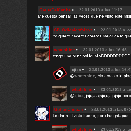
GatitaDelCaribe
22.01.2013 a las 11:17
Me cuesta pensar las veces que he visto este mis
SB_Odioalosfalsos
22.01.2013 a la
Yo quiero haceros creeros mejor de lo que
whatshine
22.01.2013 a las 16:45
tengo una principal igual xDDDDDDDDD
ejies
22.01.2013 a las 16:4
@
whatshine
, Matemos a la pla
whatshine
23.01.2013 a la
@
ejies
, jajajajajajajajajajaja pe
GotianCristian
23.01.2013 a las 07:
Le daría el visto bueno, pero las gafapast
whatshine
23.01.2013 a la