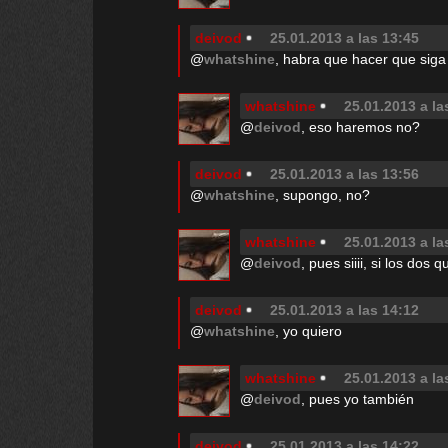
deivod
25.01.2013 a las 13:45
@
whatshine
, habra que hacer que siga
whatshine
25.01.2013 a la
@
deivod
, eso haremos no?
deivod
25.01.2013 a las 13:56
@
whatshine
, supongo, no?
whatshine
25.01.2013 a la
@
deivod
, pues siiii, si los dos 
deivod
25.01.2013 a las 14:12
@
whatshine
, yo quiero
whatshine
25.01.2013 a la
@
deivod
, pues yo también
deivod
25.01.2013 a las 14:22