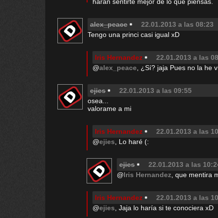
harán sentirte mejor de lo que piensas.
alex_peace
22.01.2013 a las 08:23
Tengo una princi casi igual xD
Iris Hernandez
22.01.2013 a las 0
@
alex_peace
, ¿Sí? jaja Pues no la he v
ejies
22.01.2013 a las 09:55
osea...
valorame a mi
Iris Hernandez
22.01.2013 a las 1
@
ejies
, Lo haré (:
ejies
22.01.2013 a las 10:2
@
Iris Hernandez
, que mentira 
Iris Hernandez
22.01.2013 a las 1
@
ejies
, Jaja lo haría si te conociera xD