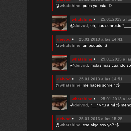
@
whatshine
, pues ya esta :D
whatshine
25.01.2013 a la
@
deivod
, oh, has sonreido *__
deivod
25.01.2013 a las 14:41
@
whatshine
, un poquito :$
whatshine
25.01.2013 a la
@
deivod
, molas mas cuando so
deivod
25.01.2013 a las 14:51
@
whatshine
, me haces sonreir :$
whatshine
25.01.2013 a la
@
deivod
, *__* y tu a mi :$ me
deivod
25.01.2013 a las 15:25
@
whatshine
, ese algo soy yo? :$