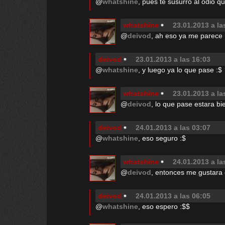
@
whatshine
, pues te susurro al odio qu
whatshine
23.01.2013 a la
@
deivod
, ah eso ya me parece
deivod
23.01.2013 a las 16:03
@
whatshine
, y luego ya lo que pase :$
whatshine
23.01.2013 a la
@
deivod
, lo que pase estara b
deivod
24.01.2013 a las 03:07
@
whatshine
, eso seguro :$
whatshine
24.01.2013 a la
@
deivod
, entonces me gustara 
deivod
24.01.2013 a las 06:05
@
whatshine
, eso espero :$$