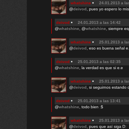
whatshine
24.01.2013 a la
@
deivod
, pues yo espero lo mi
deivod
24.01.2013 a las 14:42
@
whatshine
, @
whatshine
, siempre e
whatshine
25.01.2013 a la
@
deivod
, eso es buena señal e
deivod
25.01.2013 a las 02:35
@
whatshine
, la verdad es que si e.e
whatshine
25.01.2013 a la
@
deivod
, si seguimos estando 
deivod
25.01.2013 a las 13:41
@
whatshine
, todo bien :$
whatshine
25.01.2013 a la
@
deivod
, pues que así siga D: