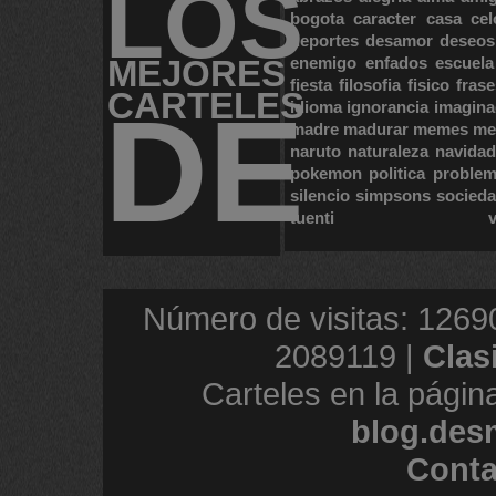
LOS
bogota
caracter
casa
cel
deportes
desamor
deseos
MEJORES
enemigo
enfados
escuela
fiesta
filosofia
fisico
frase
CARTELES
DE
idioma
ignorancia
imagina
madre
madurar
memes
me
naruto
naturaleza
navidad
pokemon
politica
proble
silencio
simpsons
socied
tuenti
Número de visitas: 1269
2089119 |
Clas
Carteles en la págin
blog.des
Conta