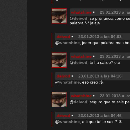
whatshine
23.01.2013 a la
@
deivod
, se pronuncia como se
palabra *-* jajaja
deivod
23.01.2013 a las 04:03
@
whatshine
, joder que palabra mas bo
whatshine
23.01.2013 a la
@
deivod
, te ha salido? e.e
deivod
23.01.2013 a las 04:16
@
whatshine
, eso creo :$
whatshine
23.01.2013 a la
@
deivod
, seguro que te sale pe
deivod
23.01.2013 a las 04:46
@
whatshine
, a ti que tal te sale? :$