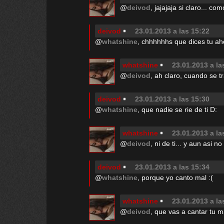
@
deivod
, jajajaja si claro... 
deivod
23.01.2013 a las 15:22
@
whatshine
, chhhhhhs que dices tu ah
whatshine
23.01.2013 a la
@
deivod
, ah claro, cuando se t
deivod
23.01.2013 a las 15:30
@
whatshine
, que nadie se rie de ti D:
whatshine
23.01.2013 a la
@
deivod
, ni de ti... y aun asi 
deivod
23.01.2013 a las 15:34
@
whatshine
, porque yo canto mal :(
whatshine
23.01.2013 a la
@
deivod
, que vas a cantar tu ma