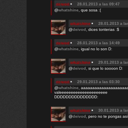
deivod
28.01.2013 a las 09:47
@
whatshine
, que sosa :(
whatshine
28.01.2013 a la
@
deivod
, dices tonterias :$
deivod
28.01.2013 a las 14:49
@
whatshine
, igual no lo son D:
whatshine
29.01.2013 a la
@
deivod
, si que lo soooon D:
deivod
29.01.2013 a las 03:30
@
whatshine
, aaaaaaaaaaaaaaaaaaaa
valeeeeeeeeeeeeeeeeeeeee
DDDDDDDDDDDDDDD:
whatshine
30.01.2013 a la
@
deivod
, pero no te pongas asi