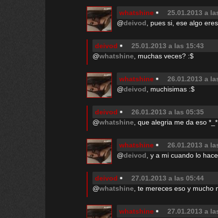
whatshine
25.01.2013 a la
@
deivod
, pues si, ese algo eres
deivod
25.01.2013 a las 15:43
@
whatshine
, muchas veces? :$
whatshine
26.01.2013 a la
@
deivod
, muchisimas :$
deivod
26.01.2013 a las 05:35
@
whatshine
, que alegria me da eso *_*
whatshine
26.01.2013 a la
@
deivod
, y a mi cuando lo hace
deivod
27.01.2013 a las 05:44
@
whatshine
, te mereces eso y mucho 
whatshine
27.01.2013 a la