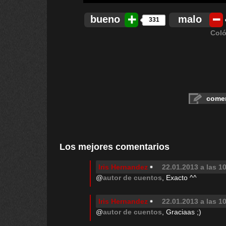
bueno
malo
331
Coló
comen
Los mejores comentarios
Iris Hernandez
22.01.2013 a las 1
@
autor de cuentos
, Exacto ^^
Iris Hernandez
22.01.2013 a las 1
@
autor de cuentos
, Graciaas ;)