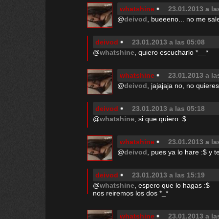
whatshine
23.01.2013 a la
@
deivod
, bueeeno... no me sale
deivod
23.01.2013 a las 05:08
@
whatshine
, quiero escucharlo *__*
whatshine
23.01.2013 a la
@
deivod
, jajajaja no, no quiere
deivod
23.01.2013 a las 05:18
@
whatshine
, si que quiero :$
whatshine
23.01.2013 a la
@
deivod
, pues ya lo hare :$ y t
deivod
23.01.2013 a las 15:19
@
whatshine
, espero que lo hagas :$
nos reiremos los dos *_*
whatshine
23.01.2013 a la