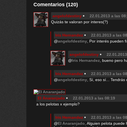
Comentarios (120)
angelofdestiny
22.01.2013 a las 08
Quizás te valoran por interes(?)
Iris Hernandez
22.01.2013 a las 0
@
angelofdestiny
, Por interés pueden fi
angelofdestiny
22.01.2013
@
Iris Hernandez
, bueno pero h
Iris Hernandez
22.01.2013 a las 0
@
angelofdestiny
, Sí, eso sí... Tendrá
El Anaranjado
22.01.2013 a las 08:19
a los pelotas x ejemplo?
Iris Hernandez
22.01.2013 a las 0
@
El Anaranjado
, Alguien pelota puede 