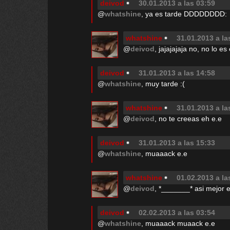
deivod
30.01.2013 a las 03:59
@
whatshine
, ya es tarde DDDDDDDD:
whatshine
31.01.2013 a la
@
deivod
, jajajajaja no, no lo es
deivod
31.01.2013 a las 14:58
@
whatshine
, muy tarde :(
whatshine
31.01.2013 a la
@
deivod
, no te creeas eh e.e
deivod
31.01.2013 a las 15:33
@
whatshine
, muaaack e.e
whatshine
01.02.2013 a la
@
deivod
, *_______* asi mejor 
deivod
02.02.2013 a las 03:54
@
whatshine
, muaaack muaack e.e