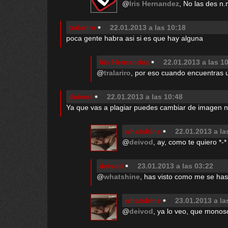
@
Iris Hernandez
, No las des n.
tralariro
22.01.2013 a las 10:18
poca gente habra asi si es que hay alguna
Iris Hernandez
22.01.2013 a las 1
@
tralariro
, por eso cuando encuentras u
deivod
22.01.2013 a las 10:48
Ya que vas a plagiar puedes cambiar de imagen n
whatshine
22.01.2013 a la
@
deivod
, ay, como te quiero *-*
deivod
23.01.2013 a las 03:22
@
whatshine
, has visto como me se hast
whatshine
23.01.2013 a la
@
deivod
, ya lo veo, que monoso