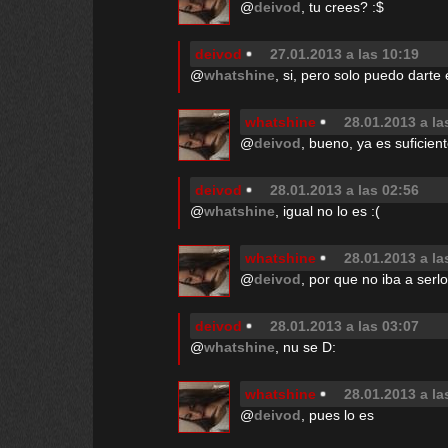
@
deivod
, tu crees? :$
deivod
27.01.2013 a las 10:19
@
whatshine
, si, pero solo puedo darte 
whatshine
28.01.2013 a la
@
deivod
, bueno, ya es suficien
deivod
28.01.2013 a las 02:56
@
whatshine
, igual no lo es :(
whatshine
28.01.2013 a la
@
deivod
, por que no iba a serlo
deivod
28.01.2013 a las 03:07
@
whatshine
, nu se D:
whatshine
28.01.2013 a la
@
deivod
, pues lo es