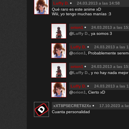
Luffy D.
24.03.2013 a las 14:58
Qué raro es este anime xD
Wiii, yo tengo muchas manías :3
orion1
24.03.2013 a las 15
@
Luffy D.
, ya somos 3
Luffy D.
24.03.2013 a las 
@
orion1
, Probablemente seremo
orion1
24.03.2013 a las 15
@
Luffy D.
, y no hay nada mejor
Luffy D.
24.03.2013 a las 
@
orion1
, Cierto xD
xXT8PSECRET82Xx
17.10.2023 a la
Cuanta personalidad