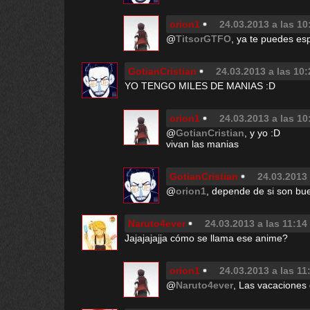
orion1
24.03.2013 a las 10
@
TitsorGTFO
, ya te puedes es
GotianCristian
24.03.2013 a las 10:
YO TENGO MILES DE MANIAS :D
orion1
24.03.2013 a las 10
@
GotianCristian
, y yo :D
vivan las manias
GotianCristian
24.03.2013 
@
orion1
, depende de si son b
Naruto4ever
24.03.2013 a las 11:14
Jajajajajja cómo se llama ese anime?
orion1
24.03.2013 a las 11
@
Naruto4ever
, Las vacaciones