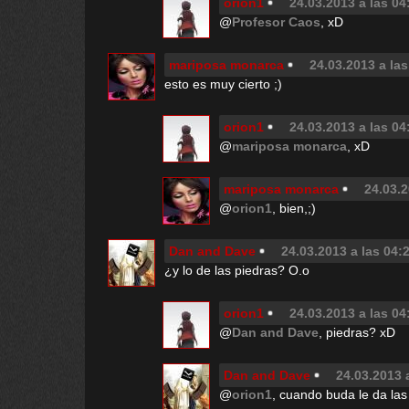
orion1
24.03.2013 a las 04
@
Profesor Caos
, xD
mariposa monarca
24.03.2013 a las
esto es muy cierto ;)
orion1
24.03.2013 a las 04
@
mariposa monarca
, xD
mariposa monarca
24.03.2
@
orion1
, bien,;)
Dan and Dave
24.03.2013 a las 04:
¿y lo de las piedras? O.o
orion1
24.03.2013 a las 04
@
Dan and Dave
, piedras? xD
Dan and Dave
24.03.2013 
@
orion1
, cuando buda le da la