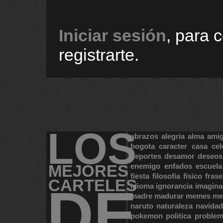
Iniciar sesión
, para 
registrarte.
LOS
abrazos
alegria
alma
ami
bogota
caracter
casa
cel
deportes
desamor
deseos
MEJORES
enemigo
enfados
escuela
fiesta
filosofia
fisico
frase
CARTELES
DE
idioma
ignorancia
imagina
madre
madurar
memes
me
naruto
naturaleza
navidad
pokemon
politica
proble