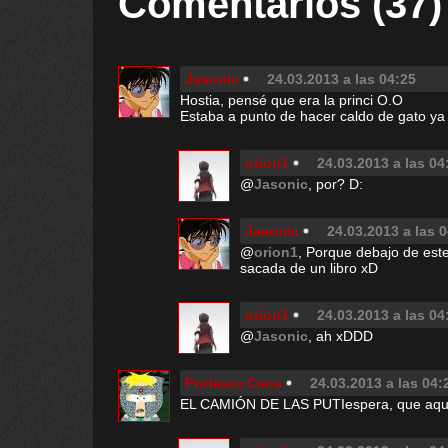
Comentarios (37)
Jasonic
24.03.2013 a las 04:25
Hostia, pensé que era la princi O.O
Estaba a punto de hacer caldo de gato ya
orion1
24.03.2013 a las 04
@
Jasonic
, por? D:
Jasonic
24.03.2013 a las 
@
orion1
, Porque debajo de este 
sacada de un libro xD
orion1
24.03.2013 a las 04
@
Jasonic
, ah xDDD
Profesor Caos
24.03.2013 a las 04:
EL CAMIÓN DE LAS PUTIespera, que aquí s