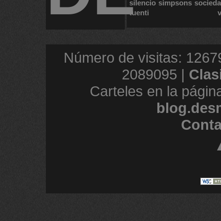
silencio
simpsons
socied
tuenti
Número de visitas: 1267
2089095 |
Clas
Carteles en la págin
blog.des
Conta