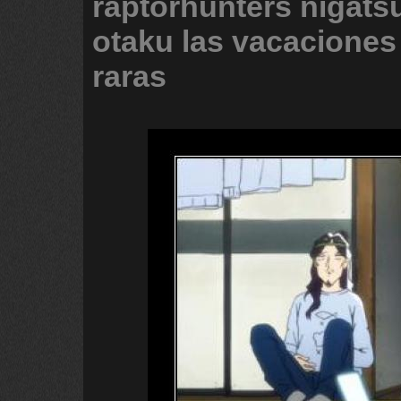
raptorhunters
nigats
otaku
las
vacaciones
raras