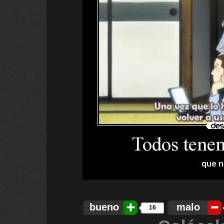
bueno
malo
16