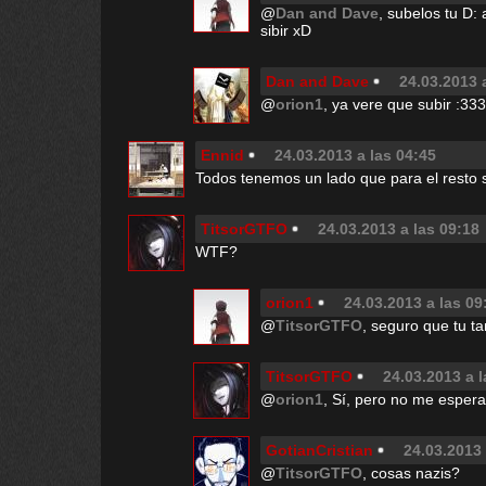
@
Dan and Dave
, subelos tu D
sibir xD
Dan and Dave
24.03.2013 
@
orion1
, ya vere que subir :33
Ennid
24.03.2013 a las 04:45
Todos tenemos un lado que para el resto
TitsorGTFO
24.03.2013 a las 09:18
WTF?
orion1
24.03.2013 a las 09
@
TitsorGTFO
, seguro que tu t
TitsorGTFO
24.03.2013 a l
@
orion1
, Sí, pero no me esper
GotianCristian
24.03.2013 
@
TitsorGTFO
, cosas nazis?