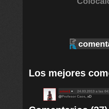
Colócal
coment
Los mejores com
orion1
24.03.2013 a las 04
@
Profesor Caos
, xD