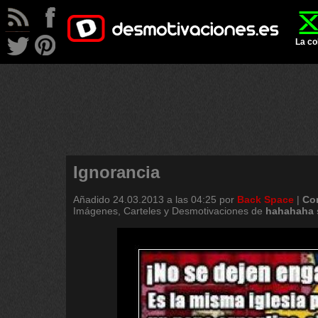
La co
Ignorancia
Añadido
24.03.2013 a las 04:25
por
Back Space
|
Co
Imágenes, Carteles y Desmotivaciones de
hahahaha