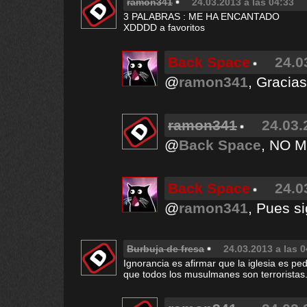
ramon341
24.03.2013 a las 04:33
3 PALABRAS : ME HA ENCANTADO
XDDDD a favoritos
Back Space
24.0
@
ramon341
, Gracias
ramon341
24.03.
@
Back Space
, NO 
Back Space
24.0
@
ramon341
, Pues s
Burbuja de fresa
24.03.2013 a las 0
Ignorancia es afirmar que la iglesia es pe
que todos los musulmanes son terroristas