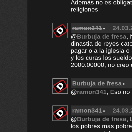
Además no es obligato
religiones.
ramon341
24.03.
@
Burbuja de fresa
, 
dinastia de reyes cat
pagar o a la iglesia o
y los curas los suel
2000.00000, no creo
Burbuja de fresa
@
ramon341
, Eso no 
ramon341
24.03.
@
Burbuja de fresa
, 
los pobres mas pobre