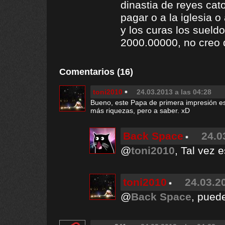
dinastia de reyes cat
pagar o a la iglesia o
y los curas los suel
2000.00000, no creo
Comentarios (16)
toni2010
24.03.2013 a las 04:28
Bueno, este Papa de primera impresión es
más riquezas, pero a saber. xD
Back Space
24.0
@
toni2010
, Tal vez 
toni2010
24.03.2
@
Back Space
, puede