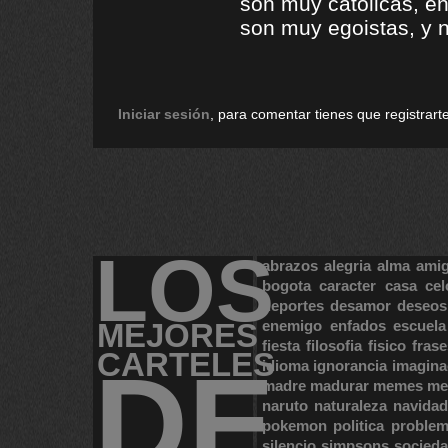
son muy catolicas, e
son muy egoistas, y 
Iniciar sesión
, para comentar tienes que registrarte
LOS
abrazos
alegria
alma
ami
bogota
caracter
casa
cel
deportes
desamor
deseos
MEJORES
enemigo
enfados
escuela
fiesta
filosofia
fisico
frase
CARTELES
DE
idioma
ignorancia
imagina
madre
madurar
memes
me
naruto
naturaleza
navidad
pokemon
politica
proble
silencio
simpsons
socied