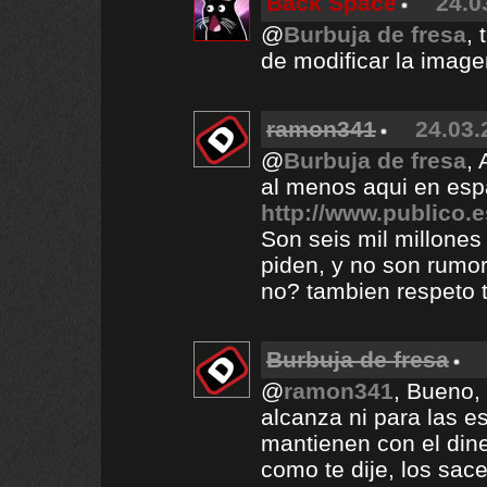
Back Space
24.0
@
Burbuja de fresa
, 
de modificar la image
ramon341
24.03.
@
Burbuja de fresa
, 
al menos aqui en esp
http://www.publico.e
Son seis mil millones
piden, y no son rumor
no? tambien respeto t
Burbuja de fresa
@
ramon341
, Bueno,
alcanza ni para las e
mantienen con el din
como te dije, los sac