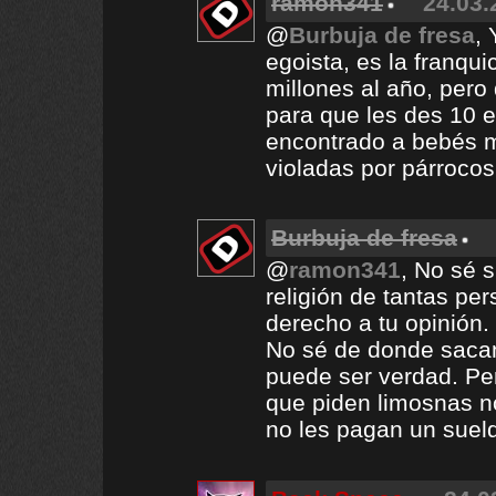
ramon341
24.03.
@
Burbuja de fresa
, 
egoista, es la franqu
millones al año, pero
para que les des 10 
encontrado a bebés m
violadas por párrocos
Burbuja de fresa
@
ramon341
, No sé s
religión de tantas pe
derecho a tu opinión.
No sé de donde sacan
puede ser verdad. Pero
que piden limosnas n
no les pagan un sueld