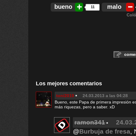
bueno
malo
11
Coló
comen
Los mejores comentarios
toni2010
24.03.2013 a las 04:28
Bueno, este Papa de primera impresión es
más riquezas, pero a saber. xD
ramon341
24.03.
@
Burbuja de fresa
, 