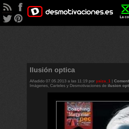
La co
Ilusión optica
Añadido
07.05.2013 a las 11:19
por
yaiza_1
|
Coment
Imágenes, Carteles y Desmotivaciones de
ilusion
opt