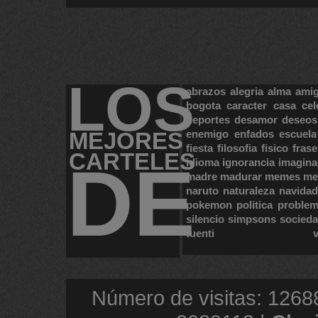
LOS
abrazos
alegria
alma
ami
bogota
caracter
casa
cel
deportes
desamor
deseos
MEJORES
enemigo
enfados
escuela
fiesta
filosofia
fisico
frase
CARTELES
DE
idioma
ignorancia
imagina
madre
madurar
memes
me
naruto
naturaleza
navidad
pokemon
politica
proble
silencio
simpsons
socied
tuenti
Número de visitas: 1268