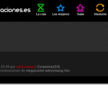
La cola
Los mejores
Sube
Aleatorio
 15:49
por
adrysmaug
|
Comentar(14)
smotivaciones de
megacartel
adrysmaug
hm