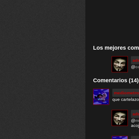
Los mejores com
ad
@
c
Comentarios (14)
mediometro
que cartelazo
ad
@
m
aco