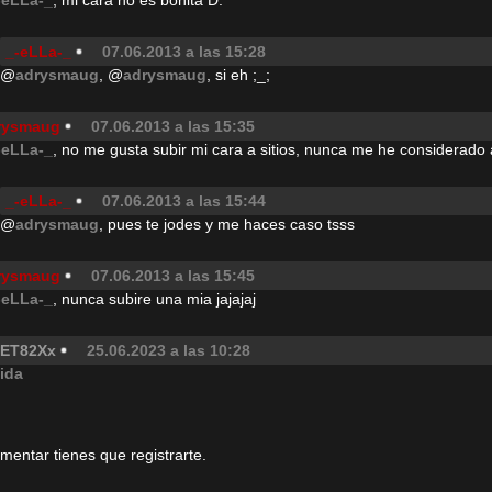
-eLLa-_
, mi cara no es bonita D:
_-eLLa-_
07.06.2013 a las 15:28
@
adrysmaug
, @
adrysmaug
, si eh ;_;
rysmaug
07.06.2013 a las 15:35
-eLLa-_
, no me gusta subir mi cara a sitios, nunca me he considerado a
_-eLLa-_
07.06.2013 a las 15:44
@
adrysmaug
, pues te jodes y me haces caso tsss
rysmaug
07.06.2013 a las 15:45
-eLLa-_
, nunca subire una mia jajajaj
ET82Xx
25.06.2023 a las 10:28
ida
omentar tienes que registrarte.