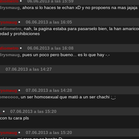
diometro
06.06.2013 a las 15:59
drysmaug
, ahora si lo haces te echan xD y no propoens na mas jajaja
rysmaug
06.06.2013 a las 16:05
ediometro
, nah, la pagina estaba para pasarselo bien, la han amaric
edad y prohibiciones
diometro
06.06.2013 a las 16:08
drysmaug
, pues un poco pero bueno... es lo que hay -.-
07.06.2013 a las 14:27
rysmaug
07.06.2013 a las 14:28
omecoco
, un ser homosexual que mató a un ser chachi ;_;
_
07.06.2013 a las 15:20
on tu cara pls
rysmaug
07.06.2013 a las 15:20