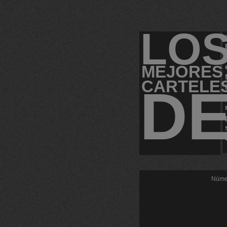
LO
MEJORES
CARTELE
D
Númer