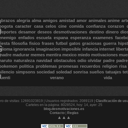
S
abrazos
alegria
alma
amigos
amistad
amor
animales
anime
art
bogota
caracter
casa
celos
cine
comida
confianza
corazon
deportes
desamor
deseos
desmotivaciones
destino
dinero
dio
enemigo
enfados
escuela
espana
esperanza
examenes
faceb
fiesta
filosofia
fisico
frases
futbol
gatos
graciosas
guerra
hipst
S
E
idioma
ignorancia
imaginacion
imposible
infancia
internet
libert
madre
madurar
memes
mentira
mexico
miedo
motivaciones
mue
naruto
naturaleza
navidad
obstaculos
odio
olvidar
padre
padre
pokemon
politica
problemas
promesas
recuerdos
religion
risa
silencio
simpsons
sociedad
soledad
sonrisa
sueños
tatuajes
te
tuenti
verano
vida
o de visitas: 12691023819 | Usuarios registrados: 2089119 |
Clasificación de us
Carteles en la página: 8028524, hoy: 14, ayer: 25
blog.desmotivaciones.es
Contacto
|
Reglas
▲▲▲