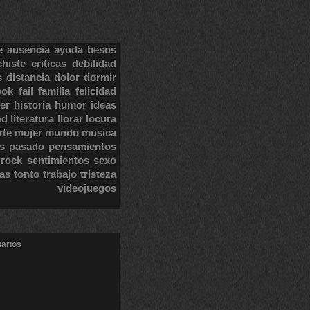
e
ausencia
ayuda
besos
chiste
criticas
debilidad
s
distancia
dolor
dormir
ook
fail
familia
felicidad
er
historia
humor
ideas
ad
literatura
llorar
locura
rte
mujer
mundo
musica
s
pasado
pensamientos
rock
sentimientos
sexo
tas
tonto
trabajo
tristeza
videojuegos
uarios