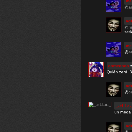
me
@
a
ad
@
m
seri
me
@
a
comecoco
Quién zerá :3
ad
@
c
_-eLLa-
un mega c
ad