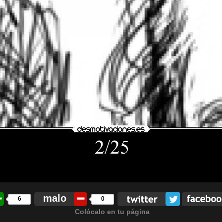
malo
6
0
Colócalo en tu página