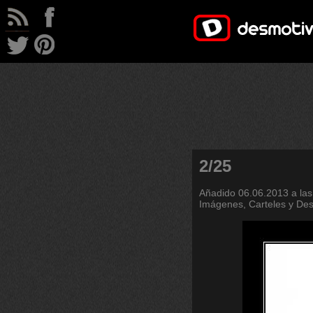
2/25
Añadido
06.06.2013 a las
Imágenes, Carteles y De