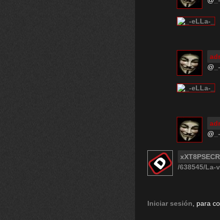
@
_
ad
@
_
ad
@
_
xXT8PSECR
/638545/La-v
Iniciar sesión
, para c