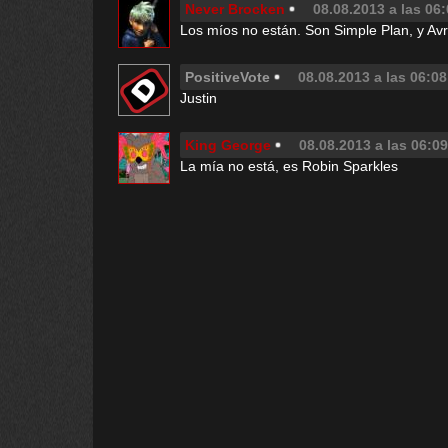
Never Brocken
08.08.2013 a las 06
Los míos no están. Son Simple Plan, y Avr
PositiveVote
08.08.2013 a las 06:08
Justin
King George
08.08.2013 a las 06:09
La mía no está, es Robin Sparkles