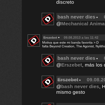
discreto
bash never dies
@
Mechanical Anima
Erszebet
09.08.2013 a las 11:42
Motiva que este mi banda favorita >:D
falta Beyond Creation, The Agonist, Nylithi
bash never dies
@
Erszebet
, más los 
Erszebet
09.08.2
@
bash never dies
, 
mismo gesto