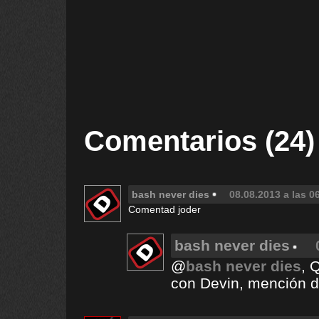
Comentarios (24)
bash never dies
08.08.2013 a las 0
Comentad joder
bash never dies
@
bash never dies
, 
con Devin, mención 