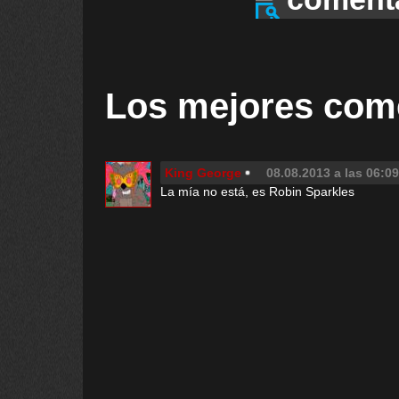
Los mejores com
King George
08.08.2013 a las 06:09
La mía no está, es Robin Sparkles