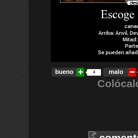
bueno
malo
4
Colócal
coment