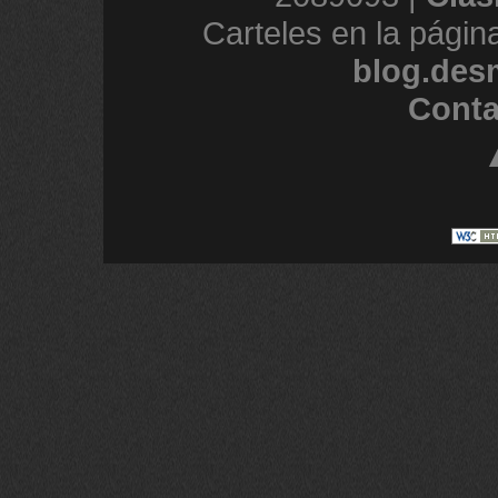
Carteles en la págin
blog.des
Conta