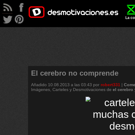
La co
El cerebro no comprende
Añadido
10.08.2013 a las 03:43
por
robert331
|
Come
Imágenes, Carteles y Desmotivaciones de
el
cerebro