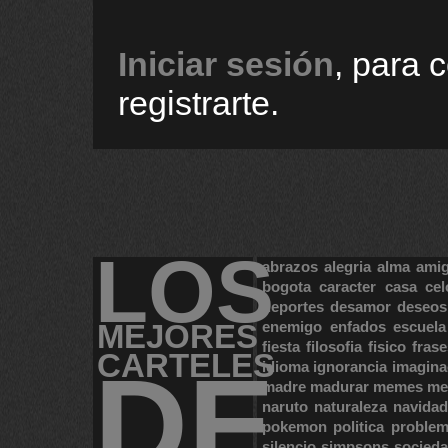
Iniciar sesión
, para 
registrarte.
LOS
abrazos
alegria
alma
ami
bogota
caracter
casa
cel
deportes
desamor
deseos
MEJORES
enemigo
enfados
escuela
fiesta
filosofia
fisico
frase
CARTELES
DE
idioma
ignorancia
imagina
madre
madurar
memes
me
naruto
naturaleza
navidad
pokemon
politica
proble
silencio
simpsons
socied