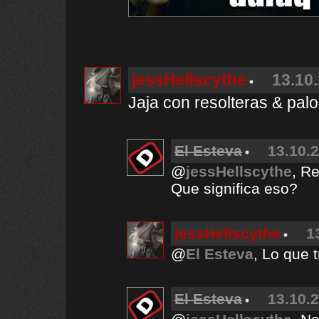
jessHellscythe
13.10.
Jaja con resolteras & pa
El Esteva
13.10.2
@
jessHellscythe
, R
Que significa eso?
jessHellscythe
1
@
El Esteva
, Lo que 
El Esteva
13.10.2