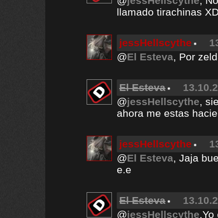
@
jessHellscythe
, N
llamado tirachinas X
jessHellscythe
1
@
El Esteva
, Por zel
El Esteva
13.10.2
@
jessHellscythe
, s
ahora me estas haci
jessHellscythe
1
@
El Esteva
, Jaja bu
e.e
El Esteva
13.10.2
@
jessHellscythe
,Yo