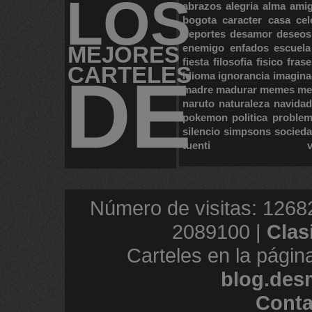
LOS
abrazos
alegria
alma
ami
bogota
caracter
casa
cel
deportes
desamor
deseos
MEJORES
enemigo
enfados
escuela
fiesta
filosofia
fisico
frase
CARTELES
DE
idioma
ignorancia
imagina
madre
madurar
memes
me
naruto
naturaleza
navidad
pokemon
politica
proble
silencio
simpsons
socied
tuenti
Número de visitas: 1268
2089100 |
Clas
Carteles en la págin
blog.des
Conta