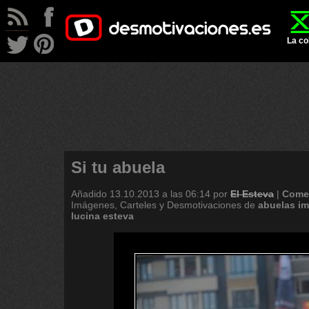
La co
Si tu abuela
Añadido
13.10.2013 a las 06:14
por
El Esteva
|
Comen
Imágenes, Carteles y Desmotivaciones de
abuelas
i
lucina
esteva