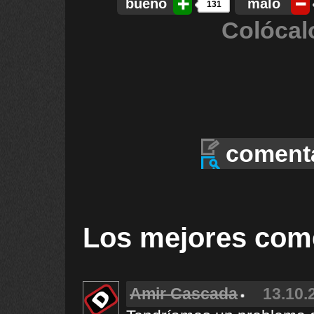
bueno
malo
131
Colócal
coment
Los mejores com
Amir Cascada
13.10.