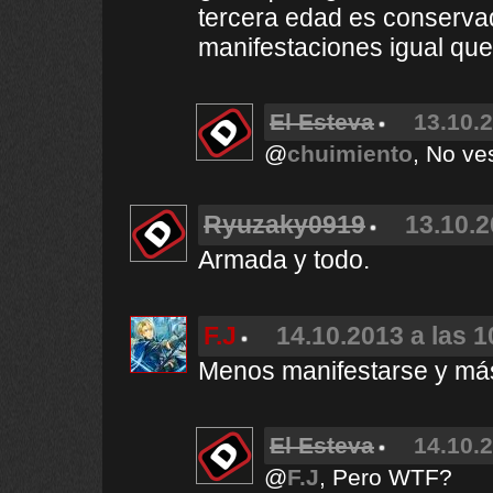
tercera edad es conserv
manifestaciones igual qu
El Esteva
13.10.2
@
chuimiento
, No ve
Ryuzaky0919
13.10.2
Armada y todo.
F.J
14.10.2013 a las 1
Menos manifestarse y más
El Esteva
14.10.2
@
F.J
, Pero WTF?