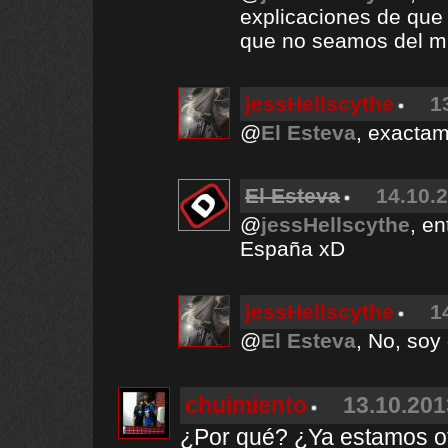
explicaciones de que
que no seamos del m
jessHellscythe
1
@
El Esteva
, exactam
El Esteva
14.10.2
@
jessHellscythe
, e
España xD
jessHellscythe
1
@
El Esteva
, No, soy
chuimiento
13.10.201
¿Por qué? ¿Ya estamos otr