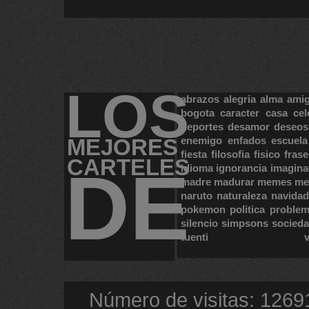
LOS
abrazos
alegria
alma
ami
bogota
caracter
casa
cel
deportes
desamor
deseos
MEJORES
enemigo
enfados
escuela
fiesta
filosofia
fisico
frase
CARTELES
DE
idioma
ignorancia
imagina
madre
madurar
memes
me
naruto
naturaleza
navidad
pokemon
politica
proble
silencio
simpsons
socied
tuenti
Número de visitas: 1269