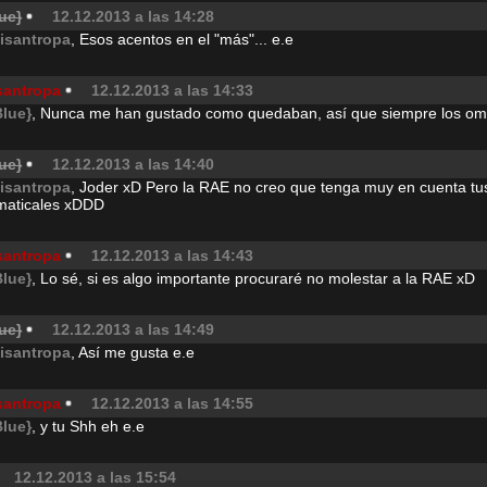
ue}
12.12.2013 a las 14:28
isantropa
, Esos acentos en el "más"... e.e
santropa
12.12.2013 a las 14:33
Blue}
, Nunca me han gustado como quedaban, así que siempre los omi
ue}
12.12.2013 a las 14:40
isantropa
, Joder xD Pero la RAE no creo que tenga muy en cuenta tu
maticales xDDD
santropa
12.12.2013 a las 14:43
Blue}
, Lo sé, si es algo importante procuraré no molestar a la RAE xD
ue}
12.12.2013 a las 14:49
isantropa
, Así me gusta e.e
santropa
12.12.2013 a las 14:55
Blue}
, y tu Shh eh e.e
12.12.2013 a las 15:54