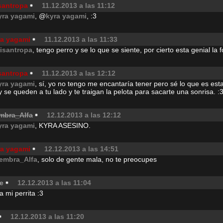
santropa
11.12.2013 a las 11:12
yra yagami
, @
kyra yagami
, :3
ra yagami
11.12.2013 a las 11:33
isantropa
, tengo perro y se lo que se siente, por cierto esta genial la f
santropa
11.12.2013 a las 12:12
yra yagami
, sí, yo no tengo me encantaría tener pero sé lo que es es
 y se queden a tu lado y te traigan la pelota para sacarte una sonrisa. :
mbra_Alfa
12.12.2013 a las 12:12
yra yagami
, KYRA ASESINO.
ra yagami
12.12.2013 a las 14:51
embra_Alfa
, solo de gente mala, no te preocupes
e
12.12.2013 a las 11:04
 mi perrita :3
12.12.2013 a las 11:20