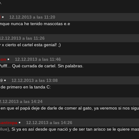
.
l
12.12.2013 a las 11:20
unque nunca he tenido mascotas e.e
12.12.2013 a las 11:26
x cierto el cartel esta genial! ;)
son
12.12.2013 a las 11:46
ufff... Qué currada de cartel. Sin palabras.
19
12.12.2013 a las 13:08
 de primero en la tanda C:
2.12.2013 a las 14:24
 en que el papá deje de darle de comer al gato, ya veremos si nos sig
santropa
12.12.2013 a las 14:26
Blue}
, Si ya es así desde que nació y de ser tan arisco se le quiere m