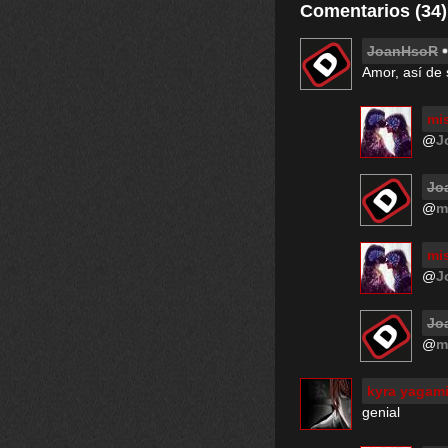
Comentarios (34)
JoanHsoR
Amor, así de 
mi
@
J
Jo
@
m
mi
@
J
Jo
@
m
kyra yagam
genial