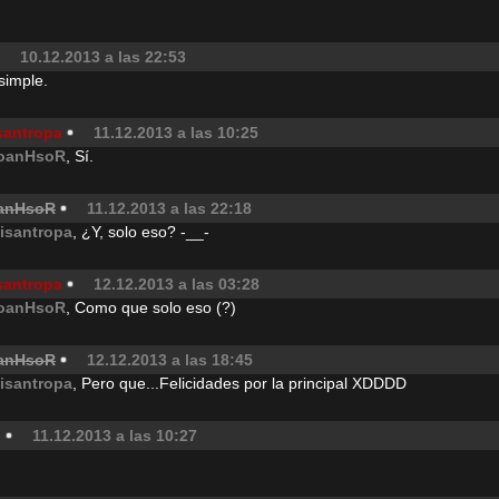
10.12.2013 a las 22:53
simple.
santropa
11.12.2013 a las 10:25
oanHsoR
, Sí.
anHsoR
11.12.2013 a las 22:18
isantropa
, ¿Y, solo eso? -__-
santropa
12.12.2013 a las 03:28
oanHsoR
, Como que solo eso (?)
anHsoR
12.12.2013 a las 18:45
isantropa
, Pero que...Felicidades por la principal XDDDD
i
11.12.2013 a las 10:27