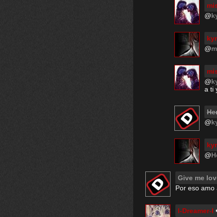
mi
@
k
ky
@
m
mi
@
k
a ti
He
@
k
ky
@
H
Give me lov
Por eso amo a
I-Dreamer-I