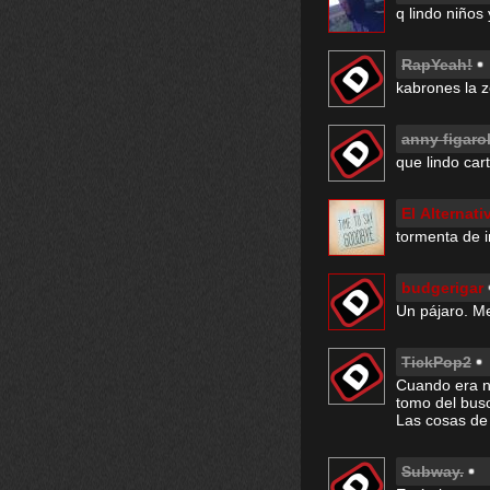
q lindo niños
RapYeah!
kabrones la z
anny figaro
que lindo carte
El Alternati
tormenta de im
budgerigar
Un pájaro. Me
TickPop2
Cuando era ni
tomo del buso
Las cosas de l
Subway.