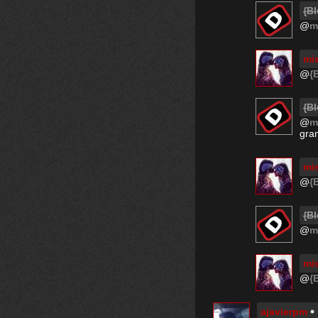
{Bl
@
m
mi
@
{
{Bl
@
m
gra
mi
@
{
{Bl
@
m
mi
@
{
ajavierpm