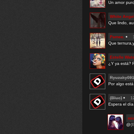
Un amor puro
White Ange
Que lindo, a
Pamee.
Que ternura,y 
Estelle Wat
¿Y ya está? P
Ryuzaky09
Por algo está
{Blue}
1
Espera el día
mi
@
{