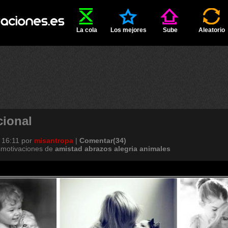
La cola
Los mejores
Sube
Aleatorio
cional
 16:11
por
misantropa
|
Comentar(34)
smotivaciones de
amistad
abrazos
alegria
animales