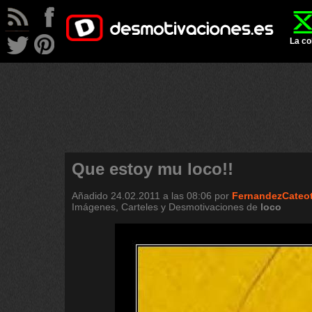
La co
Que estoy mu loco!!
Añadido
24.02.2011 a las 08:06
por
FernandezCateo
Imágenes, Carteles y Desmotivaciones de
loco