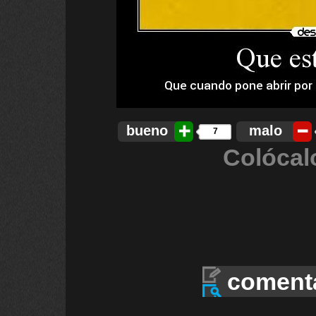
bueno
malo
7
Colócal
coment