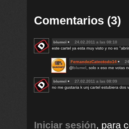
Comentarios (3)
blumel
24.02.2011 a las 08:10
este cartel ya esta muy visto y no es ''abrir 
FernandezCateotodo14
24
@
blumel
, solo x eso me votas n
blumel
27.02.2011 a las 08:09
no me gustaria k unj cartel estubiera dos v
Iniciar sesión
, para 