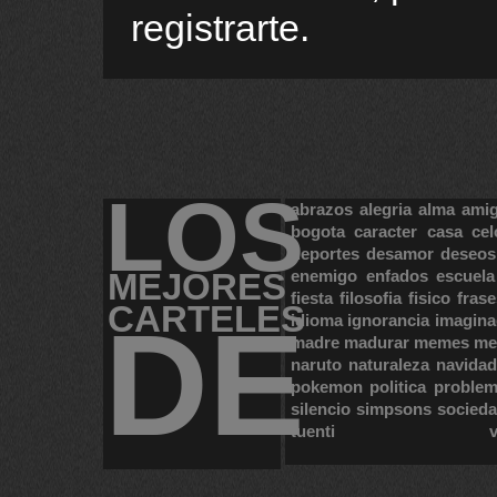
registrarte.
LOS
abrazos
alegria
alma
ami
bogota
caracter
casa
cel
deportes
desamor
deseos
MEJORES
enemigo
enfados
escuela
fiesta
filosofia
fisico
frase
CARTELES
DE
idioma
ignorancia
imagina
madre
madurar
memes
me
naruto
naturaleza
navidad
pokemon
politica
proble
silencio
simpsons
socied
tuenti