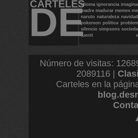
CARTELES
DE
idioma
ignorancia
imagina
madre
madurar
memes
me
naruto
naturaleza
navidad
pokemon
politica
proble
silencio
simpsons
socied
tuenti
Número de visitas: 1268
2089116 |
Clas
Carteles en la págin
blog.des
Conta