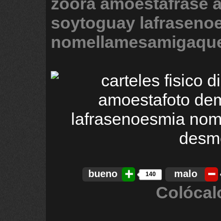
zoora
amoestafrase
soytoguay
lafraseno
nomellamesamigaqu
bueno
malo
140
Colócal