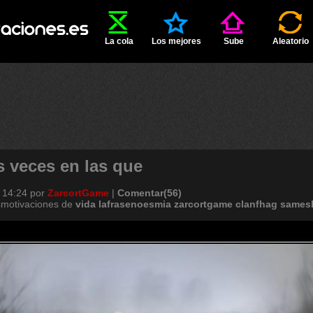
La cola
Los mejores
Sube
Aleatorio
s veces en las que
 14:24
por
ZarcortGame
|
Comentar(56)
smotivaciones de
vida
lafrasenoesmia
zarcortgame
clanfhag
samesh