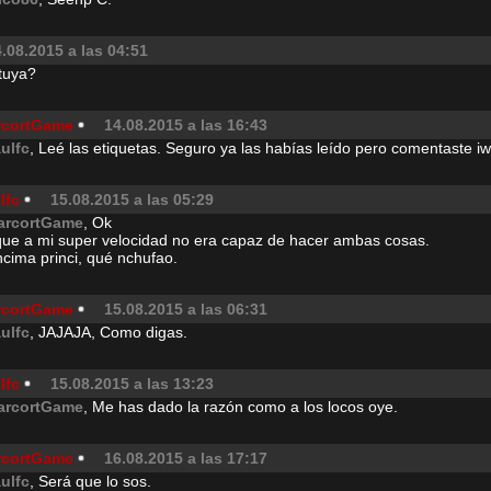
.08.2015 a las 04:51
tuya?
rcortGame
14.08.2015 a las 16:43
aulfc
, Leé las etiquetas. Seguro ya las habías leído pero comentaste iw
lfc
15.08.2015 a las 05:29
arcortGame
, Ok
que a mi super velocidad no era capaz de hacer ambas cosas.
cima princi, qué nchufao.
rcortGame
15.08.2015 a las 06:31
aulfc
, JAJAJA, Como digas.
lfc
15.08.2015 a las 13:23
arcortGame
, Me has dado la razón como a los locos oye.
rcortGame
16.08.2015 a las 17:17
aulfc
, Será que lo sos.