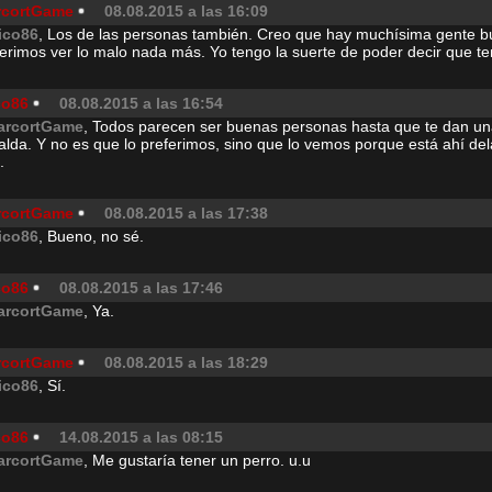
rcortGame
08.08.2015 a las 16:09
ico86
, Los de las personas también. Creo que hay muchísima gente b
ferimos ver lo malo nada más. Yo tengo la suerte de poder decir que 
co86
08.08.2015 a las 16:54
arcortGame
, Todos parecen ser buenas personas hasta que te dan un
alda. Y no es que lo preferimos, sino que lo vemos porque está ahí de
.
rcortGame
08.08.2015 a las 17:38
ico86
, Bueno, no sé.
co86
08.08.2015 a las 17:46
arcortGame
, Ya.
rcortGame
08.08.2015 a las 18:29
ico86
, Sí.
co86
14.08.2015 a las 08:15
arcortGame
, Me gustaría tener un perro. u.u