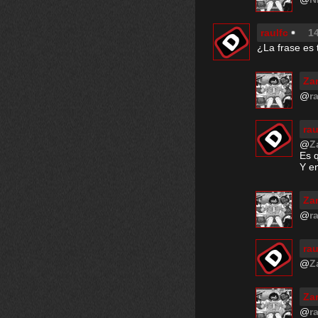
raulfc
14
¿La frase es 
Za
@
r
rau
@
Z
Es 
Y en
Za
@
r
rau
@
Z
Za
@
r