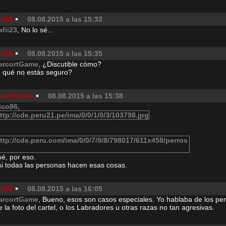
co86
08.08.2015 a las 15:33
afii23
, No lo sé...
co86
08.08.2015 a las 15:35
arcortGame
, ¿Discutible cómo?
 qué no estás seguro?
rcortGame
08.08.2015 a las 15:38
ico86
,
é, por eso.
si todas las personas hacen esas cosas.
co86
08.08.2015 a las 16:05
arcortGame
, Bueno, esos son casos especiales. Yo hablaba de los pe
e la foto del cartel, o los Labradores u otras razas no tan agresivas.