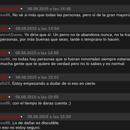
rcortGame
08.08.2015 a las 14:46
ico86
, No sé si más que todas las personas, pero sí de la gran mayorí
co86
08.08.2015 a las 14:54
arcortGame
, Yo diría que sí. Un perro no te abandona nunca, no te tra
 personas, por más buenas que sean, tarde o temprano lo hacen.
ii23
08.08.2015 a las 14:58
ico86
, no todas hay personas que si fueran inmortales siempre estaria
 mucha gente que te quiere de verdad pero no lo sabes y es normal
co86
08.08.2015 a las 15:01
afii23
, Estoy empezando a dudar de si eso es cierto.
ii23
08.08.2015 a las 15:05
ico86
, con el tiempo te daras cuenta ;)
rcortGame
08.08.2015 a las 15:29
ico86
, Lo de dañar es discutible.
e eso no estoy seguro.