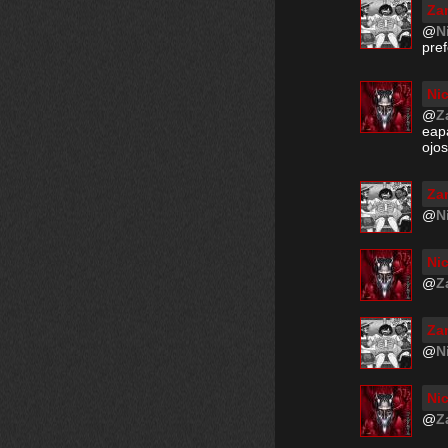
Za
@
N
pre
Ni
@
Z
eap
ojos
Za
@
N
Ni
@
Z
Za
@
N
Ni
@
Z