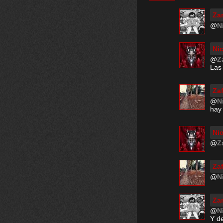
Za
@
N
Ni
@
Z
Las
Zaf
@
N
hay
Ni
@
Z
Zaf
@
N
Za
@
N
Y d