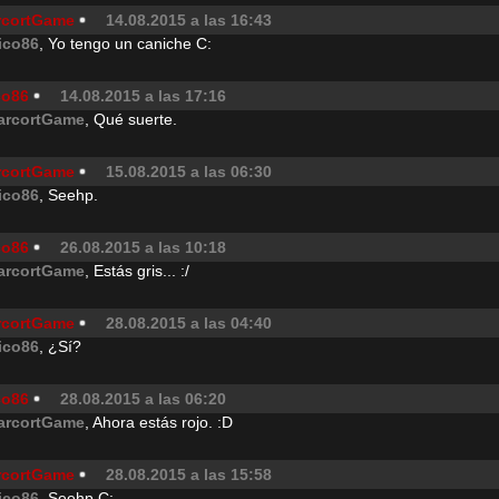
rcortGame
14.08.2015 a las 16:43
ico86
, Yo tengo un caniche C:
co86
14.08.2015 a las 17:16
arcortGame
, Qué suerte.
rcortGame
15.08.2015 a las 06:30
ico86
, Seehp.
co86
26.08.2015 a las 10:18
arcortGame
, Estás gris... :/
rcortGame
28.08.2015 a las 04:40
ico86
, ¿Sí?
co86
28.08.2015 a las 06:20
arcortGame
, Ahora estás rojo. :D
rcortGame
28.08.2015 a las 15:58
ico86
, Seehp C: