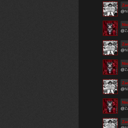
Za
@
N
Ni
@
Z
Za
@
N
Ni
@
Z
Za
@
N
Ni
@
Z
Za
@
N