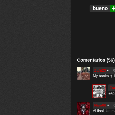
bueno
Comentarios (56)
Zafii23
0
My bonito :).
Za
@
Z
Nico86
Al final, las