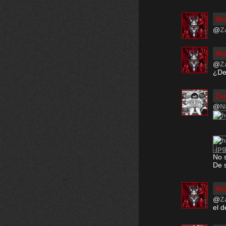
Ni
@
Z
Ni
@
Z
¿De
Za
@
N
No s
De 
Ni
@
Z
el d