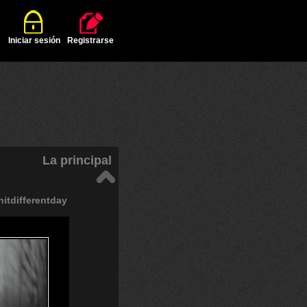
Iniciar sesión
Registrarse
La principal
itdifferentday