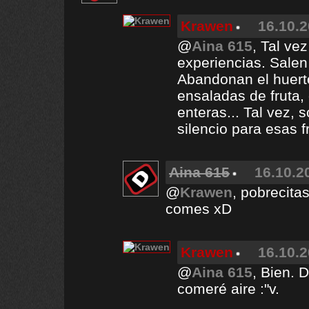
Krawen
16.10.2
@
Aina 615
, Tal ve
experiencias. Salen
Abandonan el huert
ensaladas de fruta,
enteras... Tal vez, 
silencio para esas f
Aina 615
16.10.2
@
Krawen
, pobrecita
comes xD
Krawen
16.10.2
@
Aina 615
, Bien. 
comeré aire :"v.