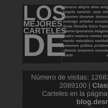
LOS
abrazos
alegria
alma
ami
bogota
caracter
casa
cel
deportes
desamor
deseos
MEJORES
enemigo
enfados
escuela
fiesta
filosofia
fisico
frase
CARTELES
DE
idioma
ignorancia
imagina
madre
madurar
memes
me
naruto
naturaleza
navidad
pokemon
politica
proble
silencio
simpsons
socied
tuenti
Número de visitas: 1268
2089100 |
Clas
Carteles en la página
blog.des