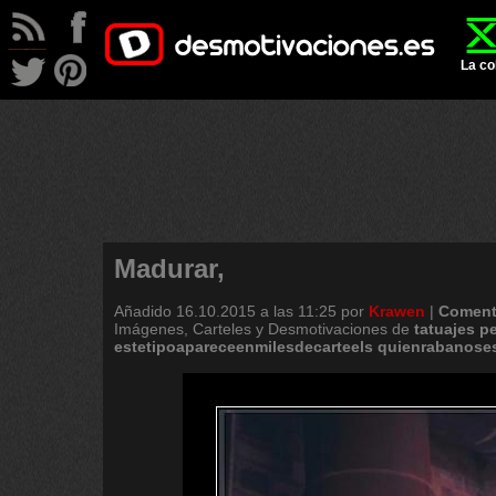
La co
Madurar,
Añadido
16.10.2015 a las 11:25
por
Krawen
|
Coment
Imágenes, Carteles y Desmotivaciones de
tatuajes
p
estetipoapareceenmilesdecarteels
quienrabanose