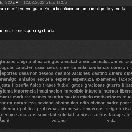
ET82Xx
12.02.2023 a las 11:55
ro que él no me ganó. Yo fui lo suficientemente inteligente y me fui
omentar tienes que registrarte.
S
abrazos
alegria
alma
amigos
amistad
amor
animales
anime
art
bogota
caracter
casa
celos
cine
comida
confianza
corazon
deportes
desamor
deseos
desmotivaciones
destino
dinero
dio
enemigo
enfados
escuela
espana
esperanza
examenes
faceb
fiesta
filosofia
fisico
frases
futbol
gatos
graciosas
guerra
hipst
S
E
idioma
ignorancia
imaginacion
imposible
infancia
internet
libert
madre
madurar
memes
mentira
mexico
miedo
motivaciones
mue
naruto
naturaleza
navidad
obstaculos
odio
olvidar
padre
padre
pokemon
politica
problemas
promesas
recuerdos
religion
risa
silencio
simpsons
sociedad
soledad
sonrisa
sueños
tatuajes
te
tuenti
verano
vida