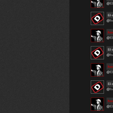
@
E
El
@
h
hoo
@
E
El
@
h
hoo
@
E
El
@
h
hoo
@
E