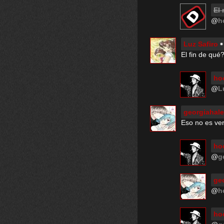
El
@
h
Luz Safiro
El fin de qué
hoo
@
L
georgiahal
Eso no es ver
hoo
@
g
ge
@
h
hoo