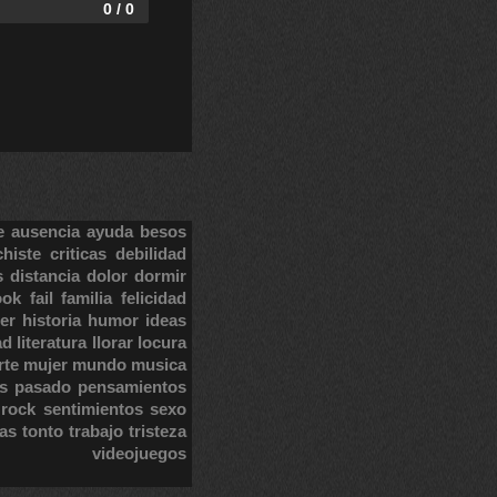
0 / 0
e
ausencia
ayuda
besos
chiste
criticas
debilidad
s
distancia
dolor
dormir
ook
fail
familia
felicidad
er
historia
humor
ideas
ad
literatura
llorar
locura
rte
mujer
mundo
musica
s
pasado
pensamientos
rock
sentimientos
sexo
tas
tonto
trabajo
tristeza
videojuegos