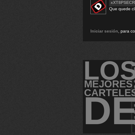
xXT8PSECR
Que quede cla
Iniciar sesión
, para c
LO
MEJORES
CARTELE
D