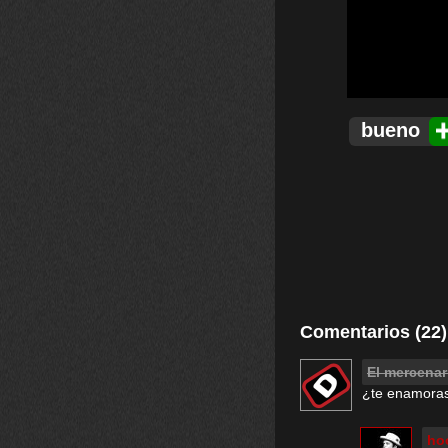
bueno
Comentarios (22)
El mercenar
¿te enamoras
hoo