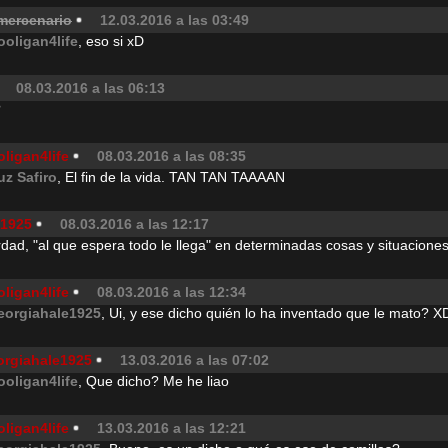
 mercenario
12.03.2016 a las 03:49
ooligan4life
, eso si xD
08.03.2016 a las 06:13
?
ligan4life
08.03.2016 a las 08:35
uz Safiro
, El fin de la vida. TAN TAN TAAAAN
e1925
08.03.2016 a las 12:17
dad, "al que espera todo le llega" en determinadas cosas y situaciones
ligan4life
08.03.2016 a las 12:34
eorgiahale1925
, Ui, y ese dicho quién lo ha inventado que le mato? X
orgiahale1925
13.03.2016 a las 07:02
ooligan4life
, Que dicho? Me he liao
ligan4life
13.03.2016 a las 12:21