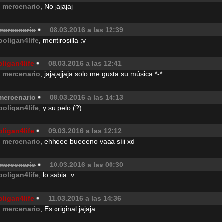
l mercenario
, No jajajaj
 mercenario
08.03.2016 a las 12:39
ooligan4life
, mentirosilla :v
ligan4life
08.03.2016 a las 12:41
l mercenario
, jajajajjaja solo me gusta su música *-*
 mercenario
08.03.2016 a las 14:13
ooligan4life
, y su pelo (?)
ligan4life
09.03.2016 a las 12:12
l mercenario
, ehheee bueeeno vaaa síii xd
 mercenario
10.03.2016 a las 00:30
ooligan4life
, lo sabia :v
ligan4life
11.03.2016 a las 14:36
l mercenario
, Es original jajaja