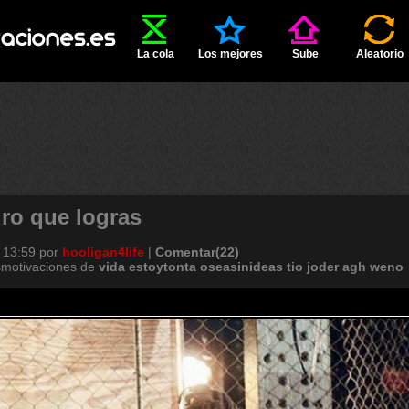
La cola
Los mejores
Sube
Aleatorio
ro que logras
 13:59
por
hooligan4life
|
Comentar(22)
smotivaciones de
vida
estoytonta
oseasinideas
tio
joder
agh
weno