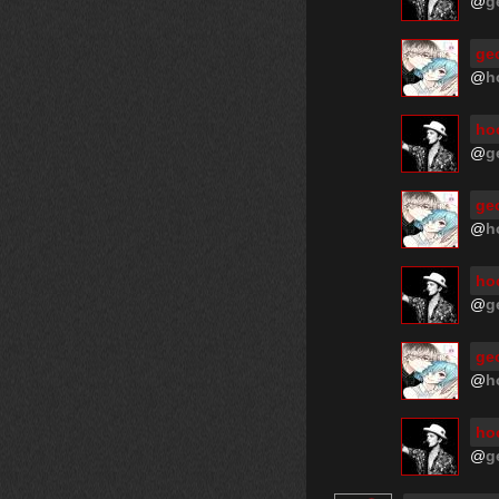
@
g
ge
@
h
hoo
@
g
ge
@
h
hoo
@
g
ge
@
h
hoo
@
g