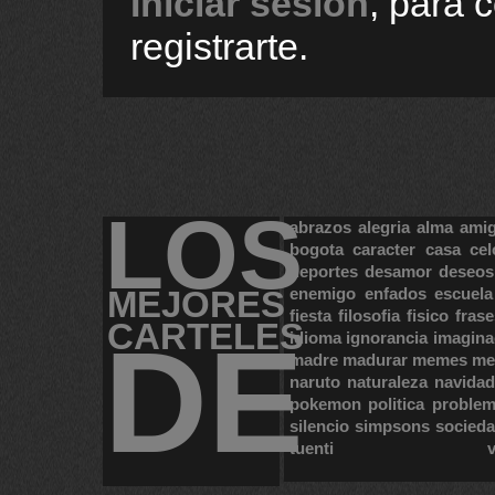
Iniciar sesión
, para 
registrarte.
LOS
abrazos
alegria
alma
ami
bogota
caracter
casa
cel
deportes
desamor
deseos
MEJORES
enemigo
enfados
escuela
fiesta
filosofia
fisico
frase
CARTELES
DE
idioma
ignorancia
imagina
madre
madurar
memes
me
naruto
naturaleza
navidad
pokemon
politica
proble
silencio
simpsons
socied
tuenti