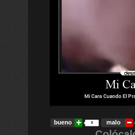
bueno
malo
0
Colócal