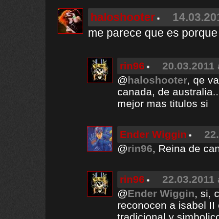
haloshooter
14.03.20
me parece que es porque 
rin96
20.03.2011 
@
haloshooter
, qe va
canada, de australia..
mejor mas titulos si
Ender Wiggin
22
@
rin96
, Reina de c
rin96
22.03.2011 
@
Ender Wiggin
, si,
reconocen a isabel II
tradicional y simbolico