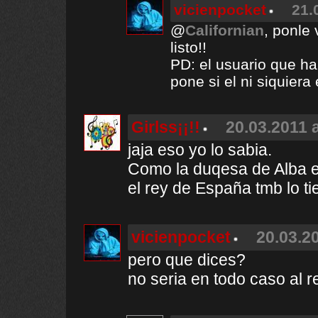
vicienpocket
21.
@
Californian
, ponle 
listo!!
PD: el usuario que ha 
pone si el ni siquier
Girlss¡¡!!
20.03.2011 a
jaja eso yo lo sabia.
Como la duqesa de Alba e
el rey de España tmb lo t
vicienpocket
20.03.20
pero que dices?
no seria en todo caso al 