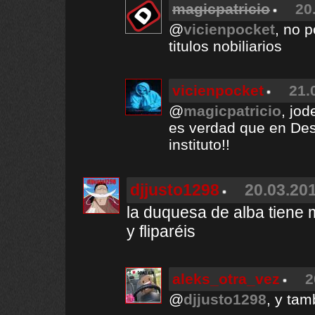
magicpatricio
20
@
vicienpocket
, no 
titulos nobiliarios
vicienpocket
21.
@
magicpatricio
, jod
es verdad que en De
instituto!!
djjusto1298
20.03.201
la duquesa de alba tiene 
y fliparéis
aleks_otra_vez
2
@
djjusto1298
, y ta