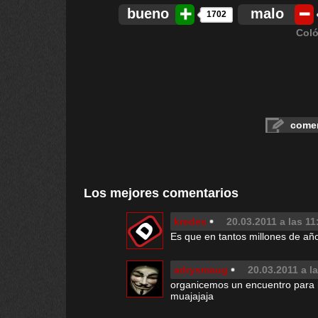
bueno
malo
1702
Coló
comen
Los mejores comentarios
kredes
20.03.2011 a las 11
Es que en tantos millones de año
adrysmaug
20.03.2011 a l
organicemos un encuentro para h
muajajaja