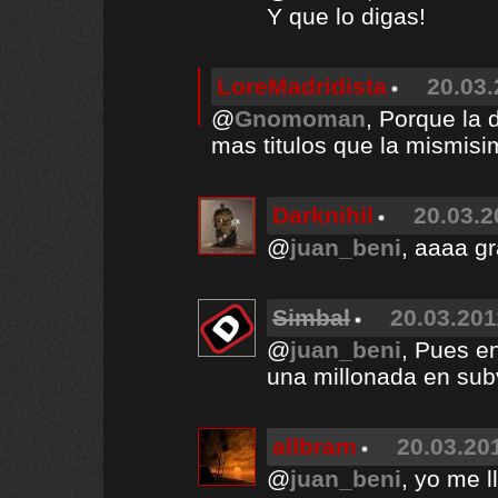
Y que lo digas!
LoreMadridista
20.03.
@
Gnomoman
, Porque la
mas titulos que la mismisim
Darknihil
20.03.2
@
juan_beni
, aaaa gr
Simbal
20.03.201
@
juan_beni
, Pues e
una millonada en sub
allbram
20.03.201
@
juan_beni
, yo me l