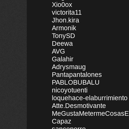
Xio0ox
victorita11
Jhon.kira
Armonik
TonySD
Deewa
AVG
Galahir
Adrysmaug
Pantapantalones
PABLOBUBALU
nicoyotuenti
loquehace-elaburrimiento
Atte.Desmotivante
MeGustaMetermeCosasEn
Capaz