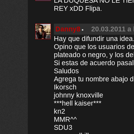
LA DUQUESA NO LE TI
REY xDD Flipa.
Danny8
20.03.2011 a 
Hay que difundir una idea.
Opino que los usuarios de
plateado o negro, y los de
Si estas de acuerdo pasal
Saludos
Agrega tu nombre abajo de
Ikorsch
johnny knoxville
***hell kaiser***
kn2
MMR^^
SDU3