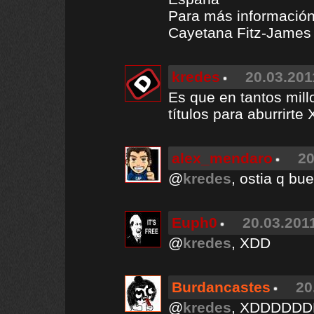
Para más información
Cayetana Fitz-James 
kredes
20.03.201
Es que en tantos mil
títulos para aburrirte
alex_mendaro
20
@
kredes
, ostia q bu
Euph0
20.03.2011
@
kredes
, XDD
Burdancastes
20
@
kredes
, XDDDDD