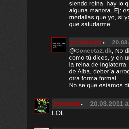
siendo reina, hay lo 
alguna manera. Ej: es
medallas que yo, si y
que saludarme
jonnyrama
20.03
@
Conecta2.dk
, No d
como tú dices, y en u
la reina de Inglaterr
de Alba, debería arrod
otra forma formal.
No se que estamos dis
brunoxd
20.03.2011 a
LOL