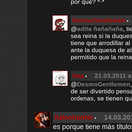
por qué? *·*
DesmoGentlemen
@
adita ñañañaña
, t
sea reina si la duque
tiene que arrodillar a
ante la duquesa de al
permitido que la reina
Gaa
21.03.2011 a
@
DesmoGentlemen
de ser divertido pensa
ordenas, se tienen qu
haloshooter
14.03.20
es porque tiene más títul