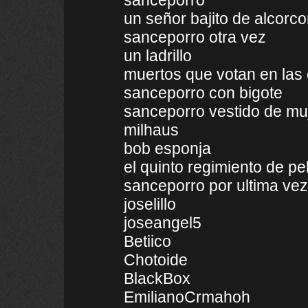
sanceporro
un señor bajito de alcorc
sanceporro otra vez
un ladrillo
muertos que votan en las
sanceporro con bigote
sanceporro vestido de mu
milhaus
bob esponja
el quinto regimiento de pe
sanceporro por ultima vez
joselillo
joseangel5
Betiico
Chotoide
BlackBox
EmilianoCrmahoh