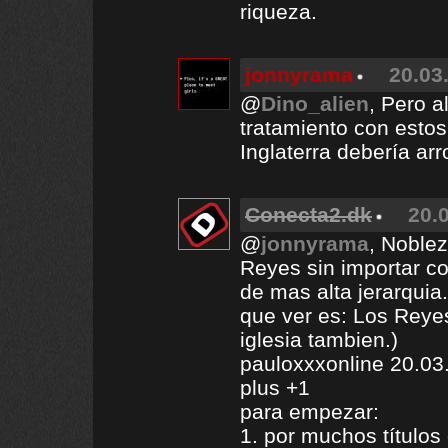
riqueza.
jonnyrama
20.03
@
Dino_alien
, Pero a
tratamiento con estos
Inglaterra debería arro
Conecta2.dk
20.
@
jonnyrama
, Noblez
Reyes sin importar co
de mas alta jerarquia
que ver es: Los Reyes
iglesia tambien.)
pauloxxxonline 20.03
plus +1
para empezar:
1. por muchos títulos 