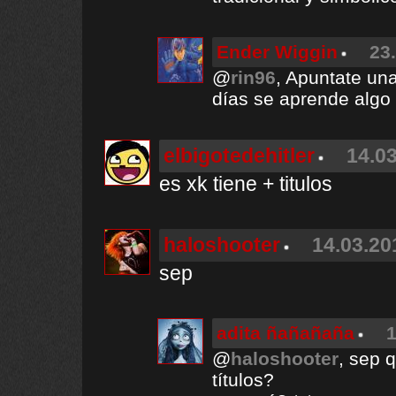
Ender Wiggin
23
@
rin96
, Apuntate una
días se aprende algo
elbigotedehitler
14.03
es xk tiene + titulos
haloshooter
14.03.20
sep
adita ñañañaña
1
@
haloshooter
, sep 
títulos?