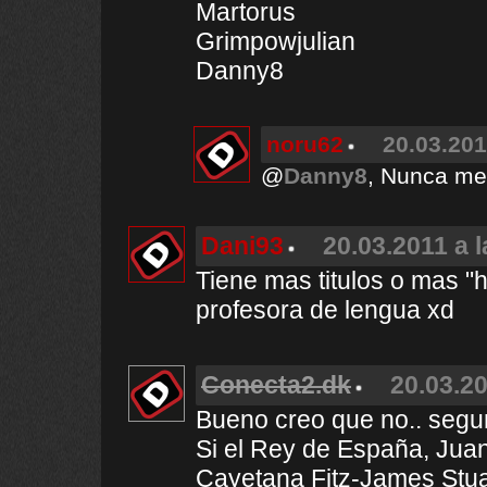
Martorus
Grimpowjulian
Danny8
noru62
20.03.201
@
Danny8
, Nunca me 
Dani93
20.03.2011 a 
Tiene mas titulos o mas "h
profesora de lengua xd
Conecta2.dk
20.03.20
Bueno creo que no.. segu
Si el Rey de España, Juan
Cayetana Fitz-James Stua