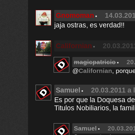
Gnomoman
14.03.201
jaja ostras, es verdad!!
Californian
20.03.201
magicpatricio
20
@
Californian
, porque
Samuel
20.03.2011 a 
Es por que la Doquesa d
Titulos Nobiliarios, la fami
Samuel
20.03.201