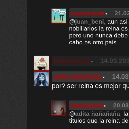
vacachenta
21.0
@
juan_beni
, aun asi
nobiliarios la reina e
pero uno nunca debe ri
cabo es otro pais
Gnomoman
14.03.201
adita ñañañaña
14.03
por? ser reina es mejor q
Maripepi16
20.03
@
adita ñañañaña
, l
titulos que la reina d