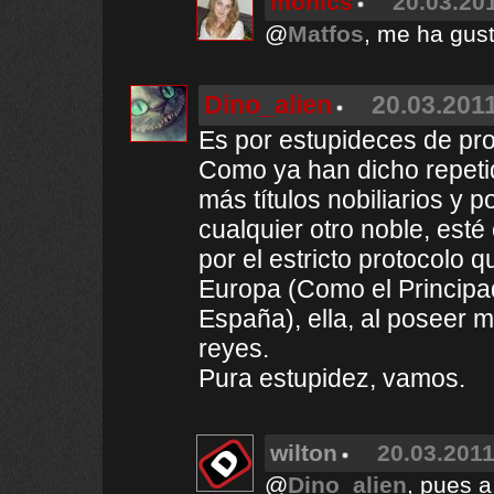
monics
20.03.201
@
Matfos
, me ha gus
Dino_alien
20.03.2011
Es por estupideces de pro
Como ya han dicho repeti
más títulos nobiliarios y p
cualquier otro noble, esté
por el estricto protocolo 
Europa (Como el Principad
España), ella, al poseer m
reyes.
Pura estupidez, vamos.
wilton
20.03.2011
@
Dino_alien
, pues a