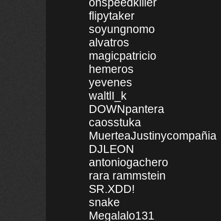
onspeedkiller
flipytaker
soyungnomo
alvatros
magicpatricio
hemeros
yevenes
waltlI_k
DOWNpantera
caosstuka
MuerteaJustinycompañia
DJLEON
antoniogachero
rara rammstein
SR.XDD!
snake
Megalalo131