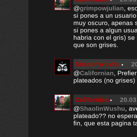
@
grimpowjulian
, es
si pones a un usuario
muy oscuro, apenas se
si pones a algun usua
habria con el gris) s
que son grises.
ShaolinWushu
2
@
Californian
, Prefie
plateados (no grises)
Californian
20.03
@
ShaolinWushu
, av
plateado?? no esperar
fin, que esta pagina 