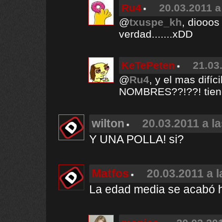
Ru4
20.03.2011 a
@
txuspe_kh
, diooos
verdad.......xDD
KeTePeten
21.03
@
Ru4
, y el mas difí
NOMBRES??!??! tiene 
wilton
20.03.2011 a l
Y UNA POLLA! si?
Matfos
20.03.2011 a l
La edad media se acabó h