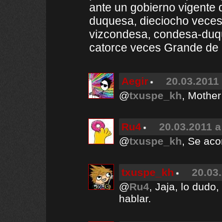
ante un gobierno vigente 
duquesa, dieciocho veces
vizcondesa, condesa-duq
catorce veces Grande de
Aegir
20.03.2011 
@
txuspe_kh
, Mother
Ru4
20.03.2011 a
@
txuspe_kh
, Se ac
txuspe_kh
20.03.
@
Ru4
, Jaja, lo dudo
hablar.