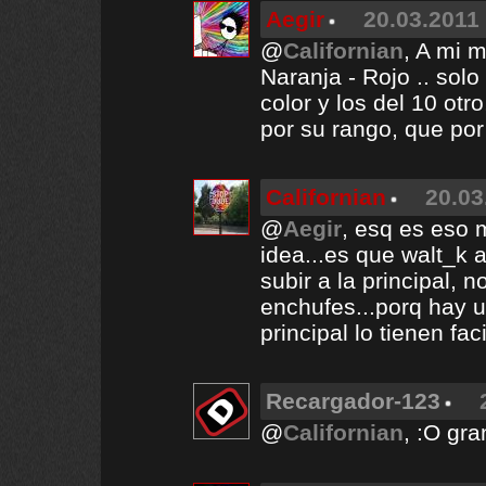
Aegir
20.03.2011 
@
Californian
, A mi 
Naranja - Rojo .. solo
color y los del 10 otr
por su rango, que por 
Californian
20.03
@
Aegir
, esq es eso 
idea...es que walt_k 
subir a la principal, 
enchufes...porq hay u
principal lo tienen fac
Recargador-123
@
Californian
, :O gra