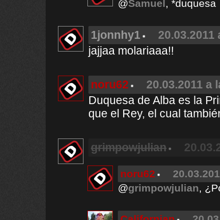
@
Samuel
, *duquesa
1jonnhy1
20.03.2011 
jajjaa molariaaa!!
noru62
20.03.2011 a 
Duquesa de Alba es la Pr
que el Rey, el cual tambié
grimpowjulian
20.03.
noru62
20.03.201
@
grimpowjulian
, ¿P
Californian
20.03