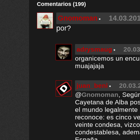
Comentarios (199)
Gnomoman
14.03.201
por?
adrysmaug
20.03
organicemos un encue
muajajaja
juan_beni
20.03.
@
Gnomoman
, Según
Cayetana de Alba pos
el mundo legalmente 
reconoce: es cinco v
veinte condesa, vizc
condestablesa, adem
España