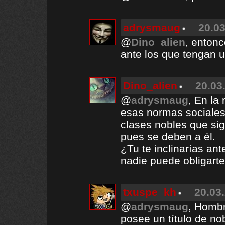
adrysmaug
20.03
@
Dino_alien
, entonc
ante los que tengan u
Dino_alien
20.03
@
adrysmaug
, En la
esas normas sociales 
clases nobles que si
pues se deben a él.
¿Tu te inclinarías an
nadie puede obligarte 
txuspe_kh
20.03.
@
adrysmaug
, Hombr
posee un título de no