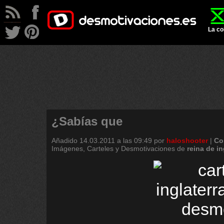
La co
¿Sabías que
Añadido
14.03.2011 a las 09:49
por
haloshooter
|
Co
Imágenes, Carteles y Desmotivaciones de
reina
de
in