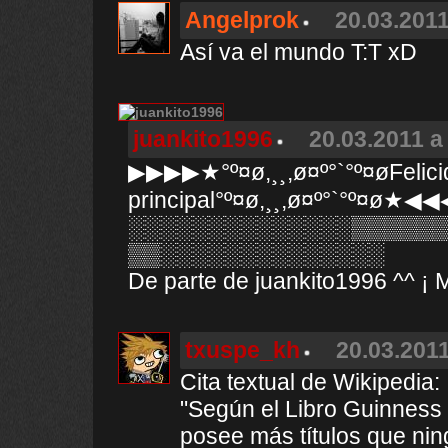
Angelprok
20.03.2011
Así va el mundo T:T xD
juankito1996
20.03.2011 a
▶▶▶▶★°º¤ø,¸¸,ø¤º°`°º¤øFelici
principal°º¤ø,¸¸,ø¤º°`°º¤ø★◀
░░░░░░░░░░░░░░▒▒▒▒▒
▒▒░░░░░░░░░░░░░░
De parte de juankito1996 ^^ ¡ M
txuspe_kh
20.03.2011
Cita textual de Wikipedia:
"Según el Libro Guinness
posee más títulos que nin