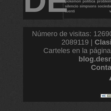
DE
pokemon
politica
proble
silencio
simpsons
socied
tuenti
Número de visitas: 1269
2089119 |
Clas
Carteles en la página
blog.des
Conta