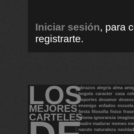
Iniciar sesión
, para 
registrarte.
LOS
abrazos
alegria
alma
ami
bogota
caracter
casa
cel
deportes
desamor
deseos
MEJORES
enemigo
enfados
escuela
fiesta
filosofia
fisico
frase
CARTELES
idioma
ignorancia
imagina
madre
madurar
memes
me
naruto
naturaleza
navidad