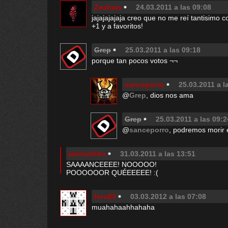
Zeahais
24.03.2011 a las 09:08
jajajajajaja creo que no me reí tantisim
+1 y a favoritos!
Grep
25.03.2011 a las 09:18
porque tan pocos votos ¬¬
sanceporro
25.03.2011 a l
@
Grep
, dios nos ama
Grep
25.03.2011 a las 09:2
@
sanceporro
, podremos morir 
jechuchito
31.03.2011 a las 13:51
SAAAANCEEEE! NOOOOO!
POOOOOOR QUÉEEEEE! :(
fero83
03.03.2012 a las 07:08
muahahaahhahaha