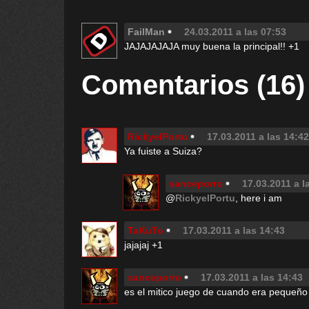
FailMan
24.03.2011 a las 07:53
JAJAJAJAJA muy buena la principal!! +1
Comentarios (16)
RickyelPortu
17.03.2011 a las 14:42
Ya fuiste a Suiza?
sanceporro
17.03.2011 a l
@
RickyelPortu
, here i am
TaKuTo
17.03.2011 a las 14:43
jajajaj +1
sanceporro
17.03.2011 a las 14:43
es el mitico juego de cuando era pequeño